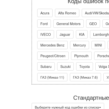
Коды ошибок п
Acura
Alfa Romeo
Audi/VW/Skoda
Ford
General Motors
GEO
Gr
IVECO
Jaguar
KIA
Lamborghi
Mercedes Benz
Mercury
MINI
Peugeot/Citroen
Plymouth
Porsch
Subaru
Suzuki
Toyota
Volga 
ГАЗ (Миказ 11)
ГАЗ (Миказ 7.6)
У
Стандартные
Выберите нужный код ошибки из списка