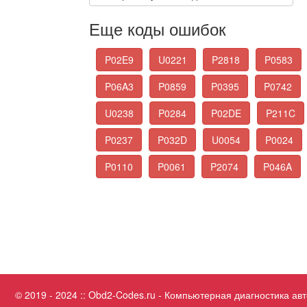
Еще коды ошибок
P02E9
U0221
P2818
P0583
P06A3
P0859
P0395
P0742
U0238
P0284
P02DE
P211C
P0237
P032D
U0054
P0024
P0110
P0061
P2074
P046A
© 2019 - 2024 :: Obd2-Codes.ru - Компьютерная диагностика а