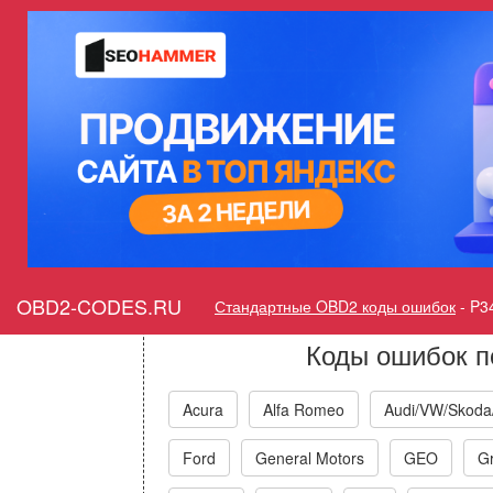
Ошибка P3483 Деактиваци
цилиндр 1
Горит ошибка Chec
Deactivation/Intak
OBD2-CODES.RU
Стандартные OBD2 коды ошибок
-
P3
Коды ошибок п
Acura
Alfa Romeo
Audi/VW/Skoda
Ford
General Motors
GEO
Gr