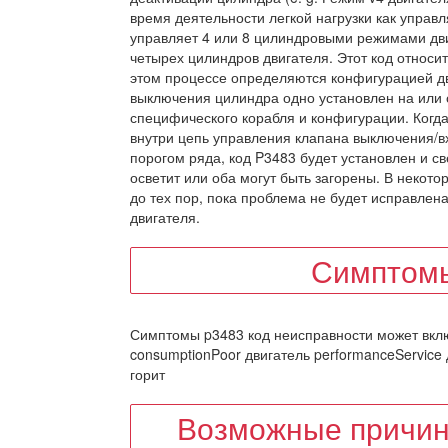
время деятельности легкой нагрузки как управ
управляет 4 или 8 цилиндровыми режимами дви
четырех цилиндров двигателя. Этот код относи
этом процессе определяются конфигурацией д
выключения цилиндра одно установлен на или 
специфического корабля и конфигурации. Когд
внутри цепь управления клапана выключения/в
порогом ряда, код P3483 будет установлен и св
осветит или оба могут быть загорены. В некот
до тех пор, пока проблема не будет исправлен
двигателя.
Симптомы
Симптомы p3483 код неисправности может вклю
consumptionPoor двигатель performanceService 
горит
Возможные причин