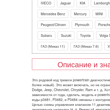
IVECO
Jaguar
KIA
Lamborghi
Mercedes Benz
Mercury
MINI
Peugeot/Citroen
Plymouth
Porsch
Subaru
Suzuki
Toyota
Volga 
ГАЗ (Миказ 11)
ГАЗ (Миказ 7.6)
У
Описание и зн
Это родовой код тревоги powertrain диагностич
более новый). Это может включать, но не огра
Dodge, Jeep, Chevrolet, Chrysler, Ram и т. д. 
зависимости от года, сделать, модель и powert
коды p3481, P3482, и P3484 связаны с контур
Целью схемы управления клапаном 11 деактив
деактивации цилиндра (e. g. Режим v4 двигате