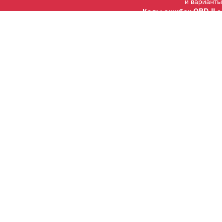
и варианты
Коды ошибок OBD-II с