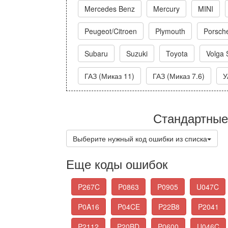
Mercedes Benz
Mercury
MINI
Peugeot/Citroen
Plymouth
Porsch
Subaru
Suzuki
Toyota
Volga 
ГАЗ (Миказ 11)
ГАЗ (Миказ 7.6)
У
Стандартные
Выберите нужный код ошибки из списка
Еще коды ошибок
P267C
P0863
P0905
U047C
P0A16
P04CE
P22B8
P2041
P2112
P20BD
P0600
U046C