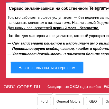
Сервис онлайн-записи на собственном Telegram-
Тот, кто работает в сфере услуг, знает — без ведения запи
Ошибка P02E4 Привод засл
напоминать клиентам о визитах тоже. Нашли самый бюдже
геометрией - привод
Для новых пользователей
первый месяц бесплатно
.
Чат-бот для мастеров и специалистов, который упрощает в
—
Сам записывает клиентов и напоминает им о визи
Горит ошибка Check Engi
—
Персонализирует скидки, чаевые, кэшбэк и предоп
Contr
—
Увеличивает доходимость и помогает больше зар
Начать пользоваться сервисом
Коды ошибок п
OBD2-CODES.RU
Стандартные OBD2 коды ошибок
-
P0
Acura
Alfa Romeo
Audi/VW/Skoda
Ford
General Motors
GEO
Gr