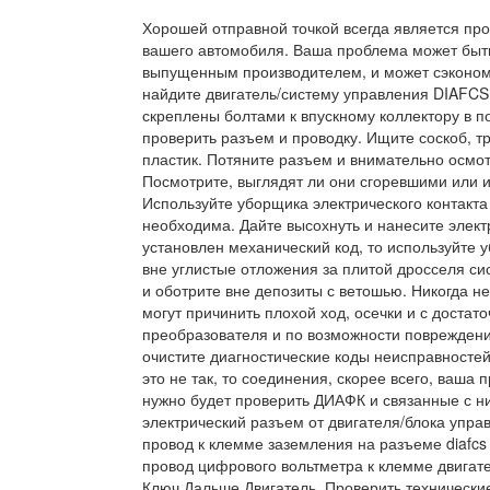
Хорошей отправной точкой всегда является пр
вашего автомобиля. Ваша проблема может быт
выпущенным производителем, и может сэкономи
найдите двигатель/систему управления DIAFCS
скреплены болтами к впускному коллектору в по
проверить разъем и проводку. Ищите соскоб, т
пластик. Потяните разъем и внимательно осмо
Посмотрите, выглядят ли они сгоревшими или 
Используйте уборщика электрического контакта
необходима. Дайте высохнуть и нанесите элект
установлен механический код, то используйте 
вне углистые отложения за плитой дросселя с
и оботрите вне депозиты с ветошью. Никогда не
могут причинить плохой ход, осечки и с доста
преобразователя и по возможности повреждение
очистите диагностические коды неисправностей
это не так, то соединения, скорее всего, ваша
нужно будет проверить ДИАФК и связанные с 
электрический разъем от двигателя/блока упр
провод к клемме заземления на разъеме diafcs
провод цифрового вольтметра к клемме двигат
Ключ Дальше Двигатель. Проверить технические