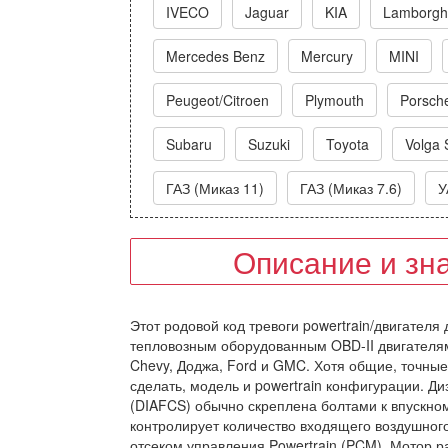
IVECO
Jaguar
KIA
Lamborghi
Mercedes Benz
Mercury
MINI
Peugeot/Citroen
Plymouth
Porsch
Subaru
Suzuki
Toyota
Volga 
ГАЗ (Миказ 11)
ГАЗ (Миказ 7.6)
У
Описание и зн
Этот родовой код тревоги powertrain/двигателя
тепловозным оборудованным OBD-II двигателям,
Chevy, Доджа, Ford и GMC. Хотя общие, точные
сделать, модель и powertrain конфигурации. Д
(DIAFCS) обычно скреплена болтами к впускном
контролирует количество входящего воздушного
отсеком управления Powertrain (PCM). Мотор р