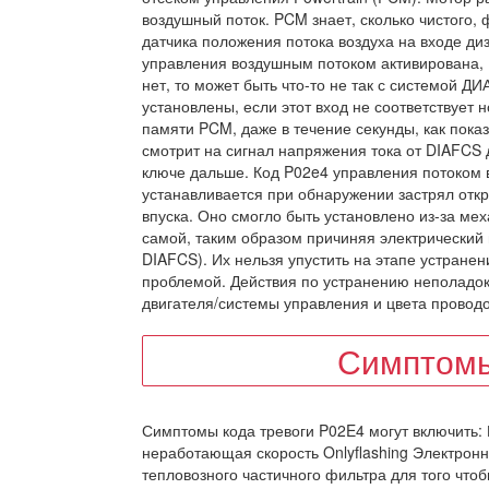
воздушный поток. PCM знает, сколько чистого, 
датчика положения потока воздуха на входе диз
управления воздушным потоком активирована, 
нет, то может быть что-то не так с системой ДИ
установлены, если этот вход не соответствует
памяти PCM, даже в течение секунды, как пока
смотрит на сигнал напряжения тока от DIAFCS 
ключе дальше. Код P02e4 управления потоком в
устанавливается при обнаружении застрял отк
впуска. Оно смогло быть установлено из-за ме
самой, таким образом причиняя электрический 
DIAFCS). Их нельзя упустить на этапе устране
проблемой. Действия по устранению неполадок 
двигателя/системы управления и цвета проводо
Симптомы
Симптомы кода тревоги P02E4 могут включить:
неработающая скорость Onlyflashing Электрон
тепловозного частичного фильтра для того чтоб