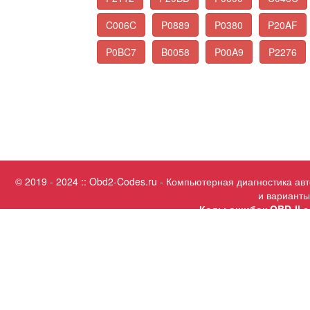
C006C
P0889
P0380
P20AF
P0BC7
B0058
P00A9
P2276
© 2019 - 2024 :: Obd2-Codes.ru - Компьютерная диагностика а
и варианты
Коды ошибок OBD-II с