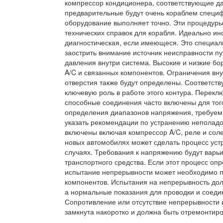
компрессор кондиционера, соответствующие да
предварительные будут очень кораблем специф
оборудование выполняет точно. Эти процедуры
технических справок для корабля. Идеально инс
диагностическая, если имеющеся. Это специал
заострить внимание источник неисправности п
давления внутри система. Высокие и низкие бо
A/C и связанных компонентов. Ограничения вн
отверстия также будут определены. Соответств
ключевую роль в работе этого контура. Перекл
способные соединения часто включены для тог
определения диапазонов напряжения, требуем
указать рекомендации по устранению неполадо
включены включая компрессор A/C, реле и сол
новых автомобилях может сделать процесс уст
случаях. Требования к напряжению будут варьи
транспортного средства. Если этот процесс опр
испытание непрерывности может необходимо пр
компонентов. Испытания на непрерывность дол
а нормальные показания для проводки и соеди
Сопротивление или отсутствие непрерывности 
замкнута накоротко и должна быть отремонтир