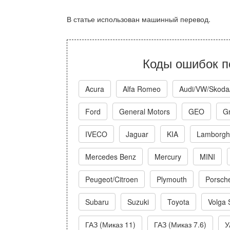
В статье использован машинный перевод.
Коды ошибок п
Acura
Alfa Romeo
Audi/VW/Skoda
Ford
General Motors
GEO
Gr
IVECO
Jaguar
KIA
Lamborghi
Mercedes Benz
Mercury
MINI
Peugeot/Citroen
Plymouth
Porsch
Subaru
Suzuki
Toyota
Volga 
ГАЗ (Миказ 11)
ГАЗ (Миказ 7.6)
У