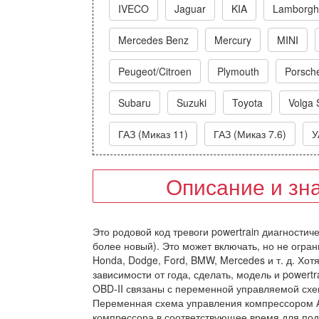
IVECO
Jaguar
KIA
Lamborghi
Mercedes Benz
Mercury
MINI
Peugeot/Citroen
Plymouth
Porsch
Subaru
Suzuki
Toyota
Volga 
ГАЗ (Миказ 11)
ГАЗ (Миказ 7.6)
У
Описание и зн
Это родовой код тревоги powertrain диагностич
более новый). Это может включать, но не огра
Honda, Dodge, Ford, BMW, Mercedes и т. д. Хот
зависимости от года, сделать, модель и powert
OBD-II связаны с переменной управляемой схе
Переменная схема управления компрессором A
компрессора в соответствующее время для по