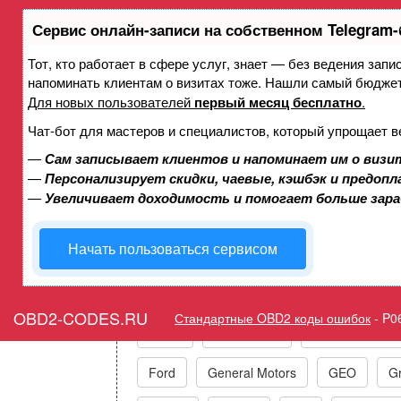
Сервис онлайн-записи на собственном Telegram-
Тот, кто работает в сфере услуг, знает — без ведения запи
Ошибка P06A1 Управлени
напоминать клиентам о визитах тоже. Нашли самый бюдже
переменным рабочим объ
Для новых пользователей
первый месяц бесплатно
.
Чат-бот для мастеров и специалистов, который упрощает в
—
Сам записывает клиентов и напоминает им о визи
Горит ошибка Check Engi
—
Персонализирует скидки, чаевые, кэшбэк и предоп
Contr
—
Увеличивает доходимость и помогает больше зар
Начать пользоваться сервисом
Коды ошибок п
OBD2-CODES.RU
Стандартные OBD2 коды ошибок
-
P0
Acura
Alfa Romeo
Audi/VW/Skoda
Ford
General Motors
GEO
Gr