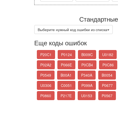
Стандартные
Выберите нужный код ошибки из списка
Еще коды ошибок
P20C1
P0124
B009C
U0182
P02A2
P066E
P0CB4
P0C86
P0549
B00A1
P340A
B0054
U0306
C0051
P099A
P0677
P0860
P217E
U0153
P0567