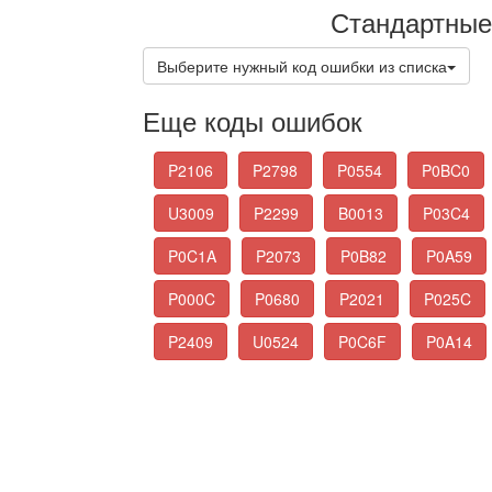
Стандартные
Выберите нужный код ошибки из списка
Еще коды ошибок
P2106
P2798
P0554
P0BC0
U3009
P2299
B0013
P03C4
P0C1A
P2073
P0B82
P0A59
P000C
P0680
P2021
P025C
P2409
U0524
P0C6F
P0A14