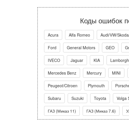
Коды ошибок п
Acura
Alfa Romeo
Audi/VW/Skoda
Ford
General Motors
GEO
Gr
IVECO
Jaguar
KIA
Lamborghi
Mercedes Benz
Mercury
MINI
Peugeot/Citroen
Plymouth
Porsch
Subaru
Suzuki
Toyota
Volga 
ГАЗ (Миказ 11)
ГАЗ (Миказ 7.6)
У