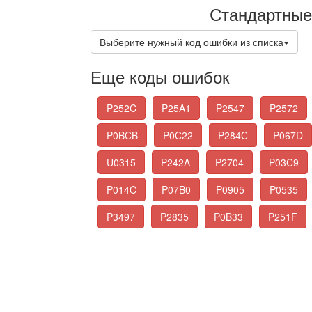
Стандартные
Выберите нужный код ошибки из списка
Еще коды ошибок
P252C
P25A1
P2547
P2572
P0BCB
P0C22
P284C
P067D
U0315
P242A
P2704
P03C9
P014C
P07B0
P0905
P0535
P3497
P2835
P0B33
P251F