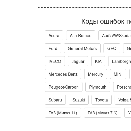
Коды ошибок п
Acura
Alfa Romeo
Audi/VW/Skoda
Ford
General Motors
GEO
Gr
IVECO
Jaguar
KIA
Lamborghi
Mercedes Benz
Mercury
MINI
Peugeot/Citroen
Plymouth
Porsch
Subaru
Suzuki
Toyota
Volga 
ГАЗ (Миказ 11)
ГАЗ (Миказ 7.6)
У