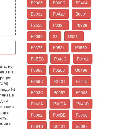
P2005
P009D
P0464
B0032
P0A27
B0001
P2550
P039F
P0926
P2099
28
U0211
P0675
P0531
P0552
P0BEC
P046C
P0182
ать, но
P0860
P0266
U0496
aru и т.
урации.
P259D
P3401
P2415
(PCM)
илиндр №
P203C
B0057
P0908
плива в
ждый
P242A
P06CA
P043D
шивания
, для
P0082
P00BE
P0756
сть.
ания и
P084B
U0401
B0087