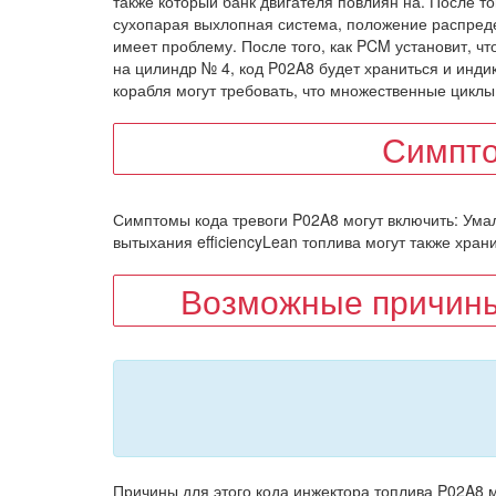
также который банк двигателя повлиян на. После то
сухопарая выхлопная система, положение распреде
имеет проблему. После того, как PCM установит, ч
на цилиндр № 4, код P02A8 будет храниться и инди
корабля могут требовать, что множественные циклы 
Симпт
Симптомы кода тревоги P02A8 могут включить: Ума
вытыхания efficiencyLean топлива могут также хран
Возможные причины
Причины для этого кода инжектора топлива P02A8 