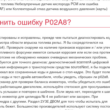
а топлива Небезупречные датчик кислорода PCM или ошибка
) или Коллекторный отказ датчика воздушного давления (карты)
анить ошибку P02A8?
стированы и исправлены, прежде чем пытаться диагностировать ко
смотра области впрыска топлива рельс. Я бы сосредоточился на
. Проверьте снаружи на наличие признаков коррозии и / или утеч
пливного форсунки имеется сильная коррозия или если она протек
 отсеке не обнаружено никаких очевидных механических проблем,
буются для точного диагноза: диагностический scannerA цифровой в
ная информация о транспортном средстве sourceNext, я бы подкл
лекал все сохраненные коды и данные о стоп-кадре. Это будет поле
 коды и тест-драйв автомобиля, чтобы увидеть, сброшен ли p02a8.
канер для проверки баланса инжектора, чтобы убедиться,что ошиб
 с работающим двигателем, используйте стетоскоп для прослушиван
 услышан и повторен в шаблоне. Если звука нет, переходите к шаг
о инжектор для цилиндра № 4 не работает или засорен. При
индра с другими. Раздел 2УЗЕ ДВОМ для того чтобы испытать для
тель бежит. Большинство производителей используют систему посто