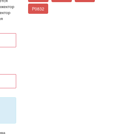
ется
нжектор
P0832
ектор
ия
ива