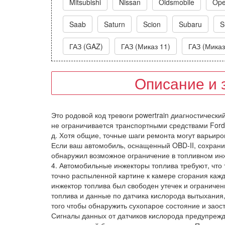
Mitsubishi
Nissan
Oldsmobile
Ope
Saab
Saturn
Scion
Subaru
S
ГАЗ (GAZ)
ГАЗ (Миказ 11)
ГАЗ (Миказ
Описание и 
Это родовой код тревоги powertrain диагностически
не ограничивается транспортными средствами Ford (Tr
д. Хотя общие, точные шаги ремонта могут варьиров
Если ваш автомобиль, оснащенный OBD-II, сохрани
обнаружил возможное ограничение в топливном инж
4. Автомобильные инжекторы топлива требуют, что 
точно распыленной картине к камере сгорания кажд
инжектор топлива был свободен утечек и ограниче
топлива и данные по датчика кислорода вытыхани
того чтобы обнаружить сухопарое состояние и заос
Сигналы данных от датчиков кислорода предупреж