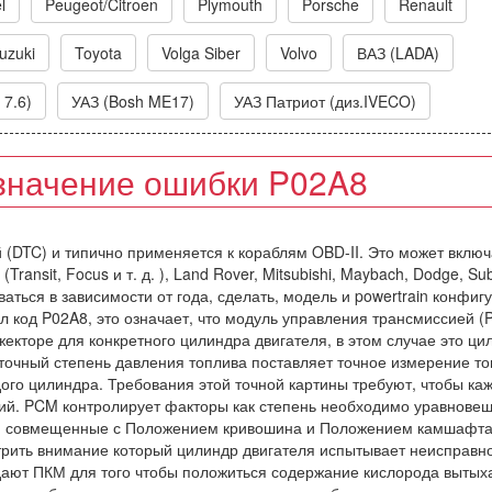
l
Peugeot/Citroen
Plymouth
Porsche
Renault
uzuki
Toyota
Volga Siber
Volvo
ВАЗ (LADA)
 7.6)
УАЗ (Bosh ME17)
УАЗ Патриот (диз.IVECO)
значение ошибки P02A8
й (DTC) и типично применяется к кораблям OBD-II. Это может включ
ansit, Focus и т. д. ), Land Rover, Mitsubishi, Maybach, Dodge, Sub
аться в зависимости от года, сделать, модель и powertrain конфиг
л код P02A8, это означает, что модуль управления трансмиссией 
екторе для конкретного цилиндра двигателя, в этом случае это ц
точный степень давления топлива поставляет точное измерение то
ого цилиндра. Требования этой точной картины требуют, чтобы ка
ний. PCM контролирует факторы как степень необходимо уравнове
я, совмещенные с Положением кривошина и Положением камшафта
трить внимание который цилиндр двигателя испытывает неисправно
дают ПКМ для того чтобы положиться содержание кислорода вытых