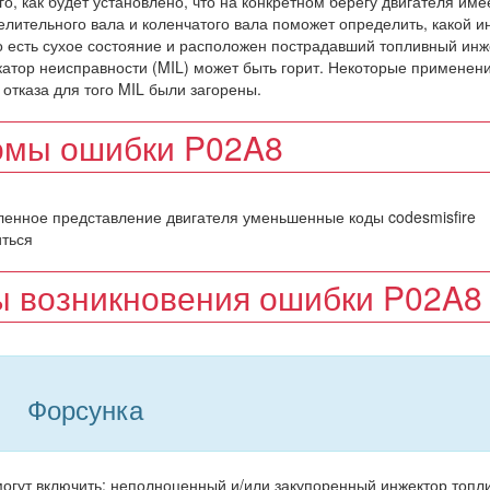
го, как будет установлено, что на конкретном берегу двигателя име
лительного вала и коленчатого вала поможет определить, какой и
то есть сухое состояние и расположен пострадавший топливный инж
катор неисправности (MIL) может быть горит. Некоторые применен
отказа для того MIL были загорены.
омы ошибки P02A8
ленное представление двигателя уменьшенные коды codesmisfire
иться
 возникновения ошибки P02A8
Форсунка
могут включить: неполноценный и/или закупоренный инжектор топл