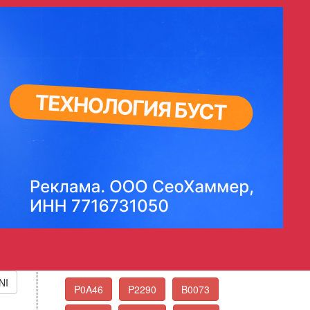
сть
r Restricted
Стандартные коды
ошибок OBD-II
Выберите нужный код ошибки из списка
Еще коды ошибок
NI
P0A46
P2290
B0073