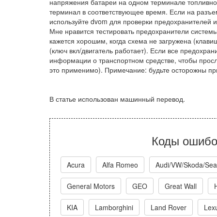
напряжения батареи на одном терминале топливной
терминал в соответствующее время. Если на разъ
используйте dvom для проверки предохранителей и
Мне нравится тестировать предохранители системы
кажется хорошим, когда схема не загружена (клави
(ключ вкл/двигатель работает). Если все предохра
информации о транспортном средстве, чтобы просл
это применимо). Примечание: будьте осторожны пр
В статье использован машинный перевод.
Коды ошибо
Acura
Alfa Romeo
Audi/VW/Skoda/Sea
General Motors
GEO
Great Wall
KIA
Lamborghini
Land Rover
Lex