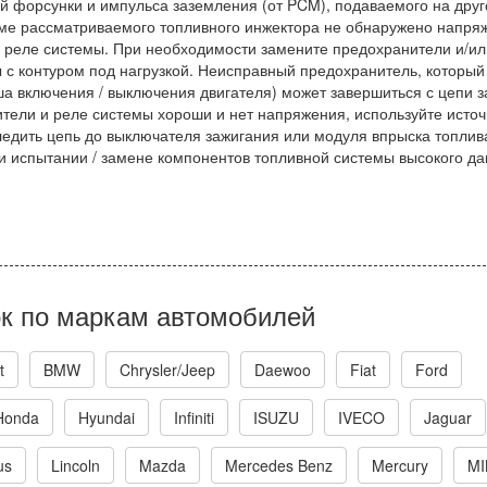
 форсунки и импульса заземления (от PCM), подаваемого на друг
еме рассматриваемого топливного инжектора не обнаружено напря
 реле системы. При необходимости замените предохранители и/ил
 с контуром под нагрузкой. Неисправный предохранитель, который
ша включения / выключения двигателя) может завершиться с цепи з
нители и реле системы хороши и нет напряжения, используйте источ
едить цепь до выключателя зажигания или модуля впрыска топлив
и испытании / замене компонентов топливной системы высокого да
к по маркам автомобилей
t
BMW
Chrysler/Jeep
Daewoo
Fiat
Ford
Honda
Hyundai
Infiniti
ISUZU
IVECO
Jaguar
us
Lincoln
Mazda
Mercedes Benz
Mercury
MI