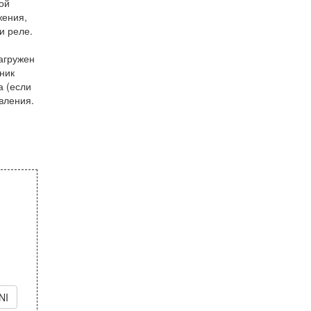
ой
жения,
и реле.
агружен
ник
а (если
вления.
NI