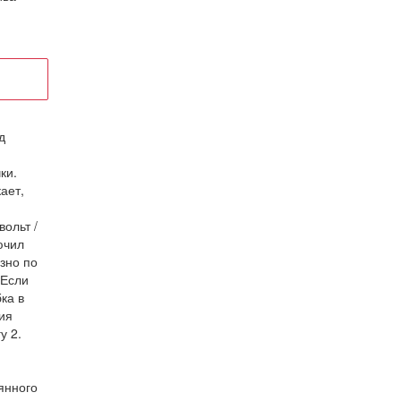
д
ки.
ает,
ольт /
ючил
зно по
 Если
ка в
ия
у 2.
янного