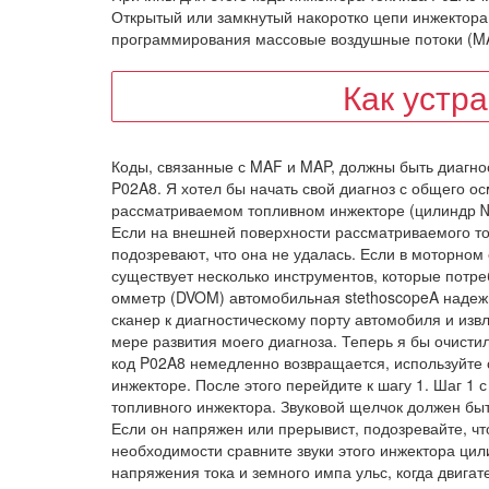
Открытый или замкнутый накоротко цепи инжектор
программирования массовые воздушные потоки (MAF
Как устр
Коды, связанные с MAF и MAP, должны быть диагно
P02A8. Я хотел бы начать свой диагноз с общего о
рассматриваемом топливном инжекторе (цилиндр №4)
Если на внешней поверхности рассматриваемого то
подозревают, что она не удалась. Если в моторном
существует несколько инструментов, которые потре
омметр (DVOM) автомобильная stethoscopeA надеж
сканер к диагностическому порту автомобиля и изв
мере развития моего диагноза. Теперь я бы очистил
код P02A8 немедленно возвращается, используйте с
инжекторе. После этого перейдите к шагу 1. Шаг 1
топливного инжектора. Звуковой щелчок должен быть
Если он напряжен или прерывист, подозревайте, чт
необходимости сравните звуки этого инжектора цил
напряжения тока и земного импа ульс, когда двига