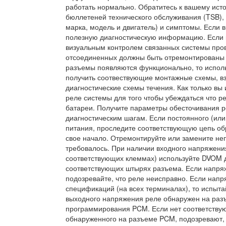
работать нормально. Обратитесь к вашему ист
бюллетеней технического обслуживания (TSB), 
марка, модель и двигатель) и симптомы. Если 
полезную диагностическую информацию. Если 
визуальным контролем связанных системы пров
отсоединенных должны быть отремонтированы 
разъемы появляются функционально, то исполь
получить соотвествующие монтажные схемы, вз
диагностические схемы течения. Как только в
реле системы для того чтобы убеждаться что 
батареи. Получите параметры обесточивания 
диагностическим шагам. Если постоянного (ил
питания, проследите соответствующую цепь обр
свое начало. Отремонтируйте или замените не
требовалось. При наличии входного напряжения
соответствующих клеммах) используйте DVOM д
соответствующих штырях разъема. Если напряж
подозревайте, что реле неисправно. Если нап
спецификаций (на всех терминалах), то испыта
выходного напряжения реле обнаружен на ра
программирования PCM. Если нет соответству
обнаруженного на разъеме PCM, подозревают,