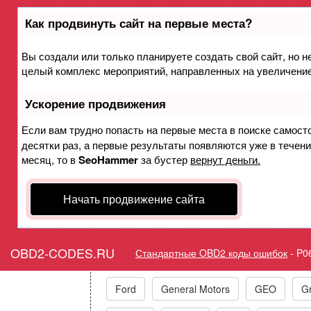
Как продвинуть сайт на первые места?
Вы создали или только планируете создать свой сайт, но не
Ошибка P068A Реле систем
целый комплекс мероприятий, направленных на увеличение
о
Ускорение продвижения
Горит ошибка Check Engin
Если вам трудно попасть на первые места в поиске самост
десятки раз, а первые результаты появляются уже в течение
Energized Pe
месяц, то в
SeoHammer
за бустер
вернут деньги.
Начать продвижение сайта
Коды ошибок п
OBD2-CODES.RU
Стандартные OBD2 коды ошибок
-
P0
Acura
Alfa Romeo
Audi/VW/Skoda
Ford
General Motors
GEO
Gr