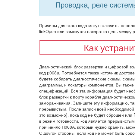
Проводка, реле систем
Причины для этого кода могут включить: непол
linkOpen или замкнутая накоротко цепь между 
Как устран
Диагностический блок развертки и цифровой в
код p068a. Потребуется также источник достов
будете собирать диагностические схемы, схемы
диаграммы, и локаторы компонентов. Вы также
спецификаций. Вся эта информация будет нео
блок развертки к порту корабля диагностическо
замораживания. Запишите эту информацию, так 
прерывистым. После записи всей необходимой 
это возможно), пока код не будет сброшен или
в режим готовности, код является прерывистым
причинило П068А, который нужно хранить, може
С другой стороны, если код не может быть сбр