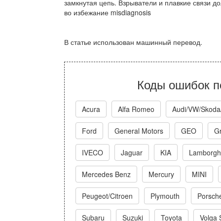
замкнутая цепь. Взрыватели и плавкие связи д
во избежание misdiagnosis
В статье использован машинный перевод.
Коды ошибок п
Acura
Alfa Romeo
Audi/VW/Skoda
Ford
General Motors
GEO
Gr
IVECO
Jaguar
KIA
Lamborghi
Mercedes Benz
Mercury
MINI
Peugeot/Citroen
Plymouth
Porsch
Subaru
Suzuki
Toyota
Volga 