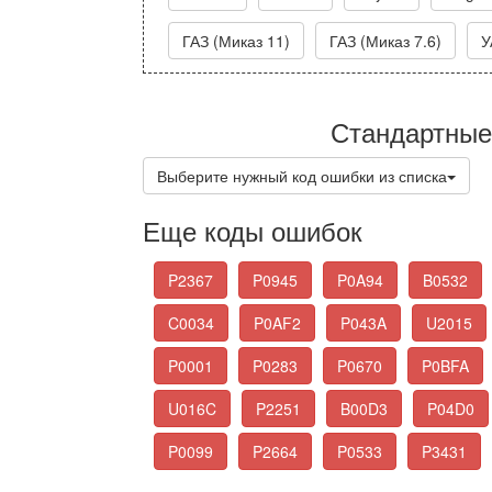
ГАЗ (Миказ 11)
ГАЗ (Миказ 7.6)
У
Стандартные
Выберите нужный код ошибки из списка
Еще коды ошибок
P2367
P0945
P0A94
B0532
C0034
P0AF2
P043A
U2015
P0001
P0283
P0670
P0BFA
U016C
P2251
B00D3
P04D0
P0099
P2664
P0533
P3431