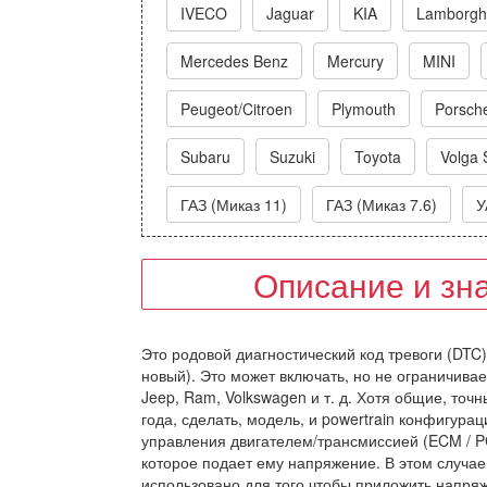
IVECO
Jaguar
KIA
Lamborghi
Mercedes Benz
Mercury
MINI
Peugeot/Citroen
Plymouth
Porsch
Subaru
Suzuki
Toyota
Volga 
ГАЗ (Миказ 11)
ГАЗ (Миказ 7.6)
У
Описание и зн
Это родовой диагностический код тревоги (DTC
новый). Это может включать, но не ограничивае
Jeep, Ram, Volkswagen и т. д. Хотя общие, точ
года, сделать, модель, и powertrain конфигурац
управления двигателем/трансмиссией (ECM / 
которое подает ему напряжение. В этом случа
использовано для того чтобы приложить напря