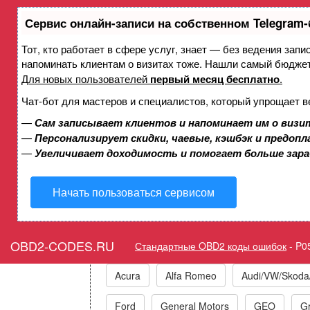
Сервис онлайн-записи на собственном Telegram-
Тот, кто работает в сфере услуг, знает — без ведения запи
Ошибка P0592 Система 
напоминать клиентам о визитах тоже. Нашли самый бюдже
контроль), многофункцио
Для новых пользователей
первый месяц бесплатно
.
сигнал B) - н
Чат-бот для мастеров и специалистов, который упрощает в
—
Сам записывает клиентов и напоминает им о визи
—
Персонализирует скидки, чаевые, кэшбэк и предоп
Горит ошибка Check Eng
—
Увеличивает доходимость и помогает больше зар
Function I
Начать пользоваться сервисом
Коды ошибок п
OBD2-CODES.RU
Стандартные OBD2 коды ошибок
-
P0
Acura
Alfa Romeo
Audi/VW/Skoda
Ford
General Motors
GEO
Gr