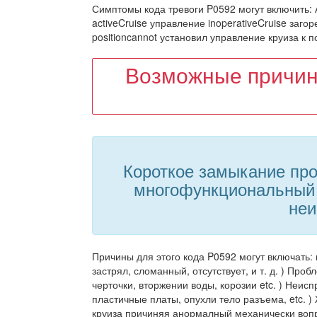
Симптомы кода тревоги P0592 могут включить:
activeCruise управление inoperativeCruise заг
positioncannot установил управление круиза к 
Возможные причин
Короткое замыкание про
многофункциональный 
неи
Причины для этого кода P0592 могут включать: 
застрял, сломанный, отсутствует, и т. д. ) Проб
черточки, вторжении воды, корозии etc. ) Неи
пластичные платы, опухли тело разъема, etc. )
круиза причиняя анормалный механически вопро