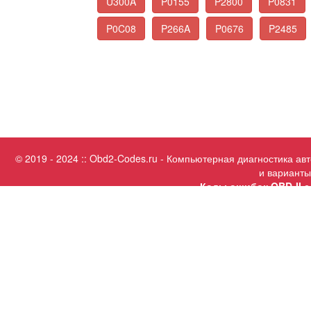
U300A
P0155
P2800
P0831
P0C08
P266A
P0676
P2485
© 2019 - 2024 :: Obd2-Codes.ru - Компьютерная диагностика а
и варианты
Коды ошибок OBD-II с