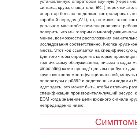
установленную оператором вручную (через кноп
сигнала, круиз, счищатели, etc. ) переключател
оператор больше не должен контролировать пед
коробкой передач (A/T), то, он может также ко
реальном масштабе времени управляя требован
поверить, что мы говорим о многофункциональ
менее, возможности расположения значительн
исследования соответственно. Кнопка круиз-ко
места. Этот код ссылается на специфическую ц
Для того чтобы определить которые провод/цеп
техническому обслуживанию, письма в кодах мо
pinpointing какие провод/ цепь вы пробуете диа
круиз-контроля многофункциональной, модуль к
аппаратуры с p0592 и родственными кодами (P05
идет здесь, это может быть, чтобы отличить раз
спецификации производителя-лучший ресурс, к
ECM когда значение цепи входного сигнала кр
непредвиденно низко.
Симптомы