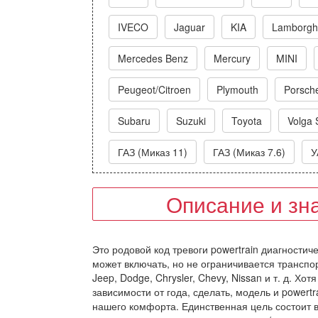
IVECO
Jaguar
KIA
Lamborghi
Mercedes Benz
Mercury
MINI
Peugeot/Citroen
Plymouth
Porsch
Subaru
Suzuki
Toyota
Volga 
ГАЗ (Миказ 11)
ГАЗ (Миказ 7.6)
У
Описание и зн
Это родовой код тревоги powertrain диагностич
может включать, но не ограничивается транспо
Jeep, Dodge, Chrysler, Chevy, Nissan и т. д. Х
зависимости от года, сделать, модель и powert
нашего комфорта. Единственная цель состоит в