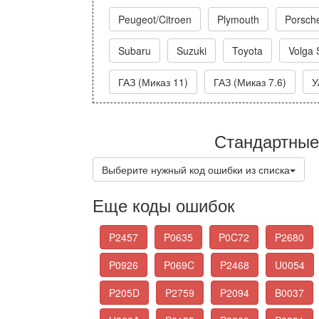
Peugeot/Citroen
Plymouth
Porsch
Subaru
Suzuki
Toyota
Volga 
ГАЗ (Миказ 11)
ГАЗ (Миказ 7.6)
У
Стандартные
Выберите нужный код ошибки из списка
Еще коды ошибок
P2457
P0635
P0C72
P2680
P0926
P069C
P2468
U0054
P205D
P2759
P2094
B0037