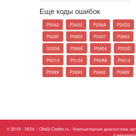
Еще коды ошибок
P0042
P3422
P236A
P20D2
P025F
P0855
P0307
P0883
U030A
P266E
P0A54
P203D
P0C13
P0134
P00AA
P0513
P0999
P2693
P0462
P0A89
© 2019 - 2024 :: Obd2-Codes.ru - Компьютерная диагностика а
и варианты