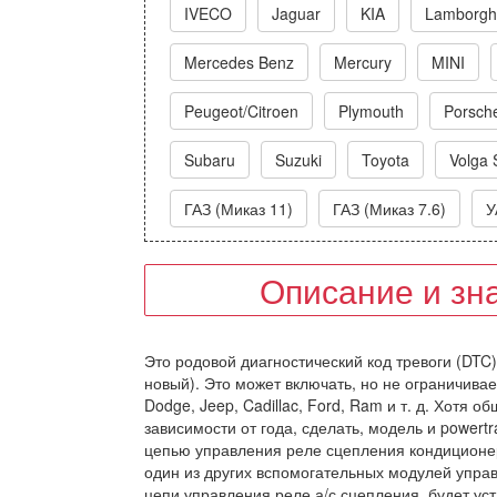
IVECO
Jaguar
KIA
Lamborghi
Mercedes Benz
Mercury
MINI
Peugeot/Citroen
Plymouth
Porsch
Subaru
Suzuki
Toyota
Volga 
ГАЗ (Миказ 11)
ГАЗ (Миказ 7.6)
У
Описание и зн
Это родовой диагностический код тревоги (DTC
новый). Это может включать, но не ограничивае
Dodge, Jeep, Cadillac, Ford, Ram и т. д. Хотя 
зависимости от года, сделать, модель и powert
цепью управления реле сцепления кондиционер
один из других вспомогательных модулей упра
цепи управления реле а/с сцепления, будет ус