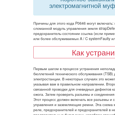
электромагнитной муф
Причины для этого кода P0646 могут включать: 
сломанной модуль управления земля strapDefe
предохранитель-состоянии ссылка (если прим
или более обслуживаемых A / C systemFaulty ил
Как устран
Первым шагом в процессе устранения неполад
бюллетеней технического обслуживания (TSB) д
электростанции. В некоторых случаях это може
указывая вам в правильном направлении. Втор
связанной проводки для очевидных дефектов ка
ожога. Затем проверить разъемы и соединения
Этот процесс должен включать все разъемы и 
управления и заземляющие ремни. Эта схема м
реле, предохранителей и предохранителей в н
предварительные будут очень кораблем специф