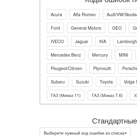
Acura
Alfa Romeo
Audi/VW/Skoda
Ford
General Motors
GEO
Gr
IVECO
Jaguar
KIA
Lamborghi
Mercedes Benz
Mercury
MINI
Peugeot/Citroen
Plymouth
Porsch
Subaru
Suzuki
Toyota
Volga 
ГАЗ (Миказ 11)
ГАЗ (Миказ 7.6)
У
Стандартные
Выберите нужный код ошибки из списка