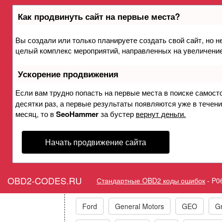
Как продвинуть сайт на первые места?
Вы создали или только планируете создать свой сайт, но не
Ошибка P0646 Реле элек
целый комплекс мероприятий, направленных на увеличение
кондиционера -
Ускорение продвижения
Горит ошибка Check Engin
Если вам трудно попасть на первые места в поиске самост
десятки раз, а первые результаты появляются уже в течение
C
месяц, то в
SeoHammer
за бустер
вернут деньги.
Начать продвижение сайта
Коды ошибок п
OBD2-CODES.RU
Стандартные OBD2 коды ошибок
-
P0
Acura
Alfa Romeo
Audi/VW/Skoda
Ford
General Motors
GEO
Gr