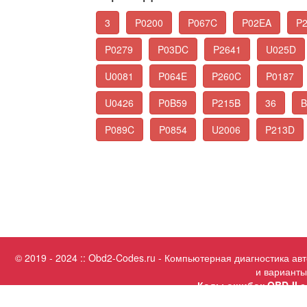
3
P0200
P067C
P02EA
P
P0279
P03DC
P2641
U025D
U0081
P064E
P260C
P0187
U0426
P0B59
P215B
36
B
P089C
P0854
U2006
P213D
© 2019 - 2024 :: Obd2-Codes.ru - Компьютерная диагностика а
и варианты
Коды ошибок OBD-II с