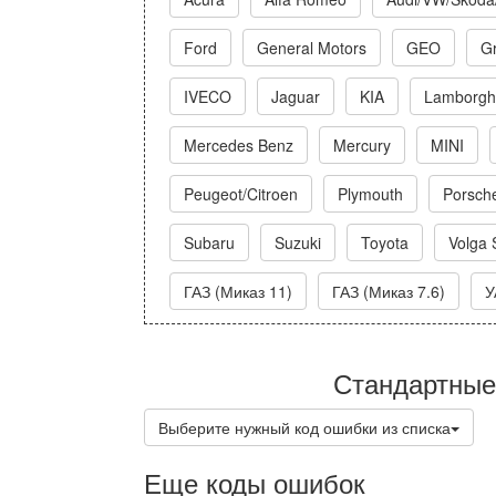
Ford
General Motors
GEO
Gr
IVECO
Jaguar
KIA
Lamborghi
Mercedes Benz
Mercury
MINI
Peugeot/Citroen
Plymouth
Porsch
Subaru
Suzuki
Toyota
Volga 
ГАЗ (Миказ 11)
ГАЗ (Миказ 7.6)
У
Стандартные
Выберите нужный код ошибки из списка
Еще коды ошибок