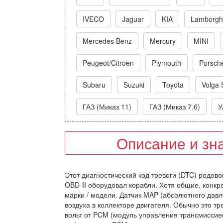
IVECO
Jaguar
KIA
Lamborghi
Mercedes Benz
Mercury
MINI
Peugeot/Citroen
Plymouth
Porsch
Subaru
Suzuki
Toyota
Volga 
ГАЗ (Миказ 11)
ГАЗ (Миказ 7.6)
У
Описание и зн
Этот диагностический код тревоги (DTC) родовой
OBD-II оборудовал корабли. Хотя общие, конкр
марки / модели. Датчик MAP (абсолютного дав
воздуха в коллекторе двигателя. Обычно это т
вольт от PCM (модуль управления трансмиссией