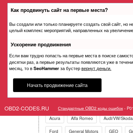
Как продвинуть сайт на первые места?
Вы создали или только планируете создать свой сайт, но не
Ошибка P0108 Датчик аб
целый комплекс мероприятий, направленных на увеличение
коллекторе/датчик атмосфе
Ускорение продвижения
Если вам трудно попасть на первые места в поиске самост
десятки раз, а первые результаты появляются уже в течение
Горит ошибка Check Engine
месяц, то в
SeoHammer
за бустер
вернут деньги.
Начать продвижение сайта
Коды ошибок п
OBD2-CODES.RU
Стандартные OBD2 коды ошибок
-
P0
Acura
Alfa Romeo
Audi/VW/Skoda
Ford
General Motors
GEO
Gr