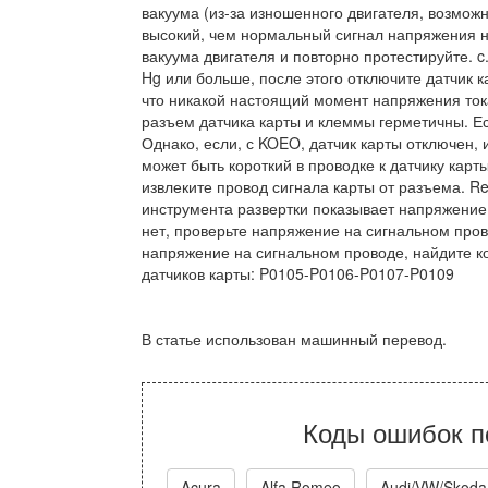
вакуума (из-за изношенного двигателя, возмож
высокий, чем нормальный сигнал напряжения н
вакуума двигателя и повторно протестируйте. c
Hg или больше, после этого отключите датчик 
что никакой настоящий момент напряжения тока
разъем датчика карты и клеммы герметичны. Ес
Однако, если, с KOEO, датчик карты отключен,
может быть короткий в проводке к датчику кар
извлеките провод сигнала карты от разъема. R
инструмента развертки показывает напряжение 
нет, проверьте напряжение на сигнальном пров
напряжение на сигнальном проводе, найдите ко
датчиков карты: P0105-P0106-P0107-P0109
В статье использован машинный перевод.
Коды ошибок п
Acura
Alfa Romeo
Audi/VW/Skoda