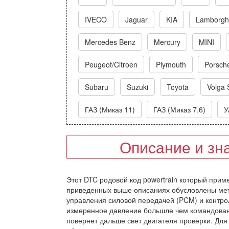
IVECO
Jaguar
KIA
Lamborghi
Mercedes Benz
Mercury
MINI
Peugeot/Citroen
Plymouth
Porsch
Subaru
Suzuki
Toyota
Volga 
ГАЗ (Миказ 11)
ГАЗ (Миказ 7.6)
У
Описание и зн
Этот DTC родовой код powertrain который приме
приведенных выше описаниях обусловлены мет
управления силовой передачей (PCM) и контро
измеренное давление большле чем командован
повернет дальше свет двигателя проверки. Для 