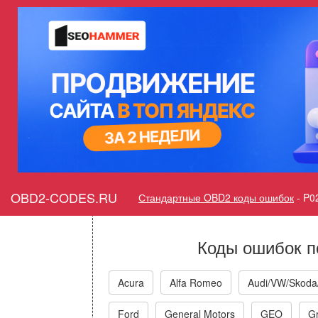
Ошибка P0236 Датчик А а
коллекторе, систем
функ
Горит ошибка Check Engin
A Rang
OBD2-CODES.RU
Стандартные OBD2 коды ошибок
-
P0
Коды ошибок п
Acura
Alfa Romeo
Audi/VW/Skoda
Ford
General Motors
GEO
Gr