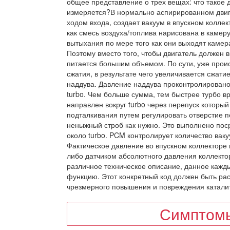
общее представление о трех вещах: что такое 
измеряется?В нормально аспирированном двигат
ходом входа, создает вакуум в впускном коллек
как смесь воздуха/топлива нарисована в камер
вытыхания по мере того как они выходят камер
Поэтому вместо того, чтобы двигатель должен в
питается большим объемом. По сути, уже проис
сжатия, в результате чего увеличивается сжати
наддува. Давление наддува проконтролировано
turbo. Чем больше сумма, тем быстрее турбо в
направлен вокруг turbo через перепуск которы
подталкивания путем регулировать отверстие п
неныжный строб как нужно. Это выполнено пос
около turbo. PCM контролирует количество вак
Фактическое давление во впускном коллекторе 
либо датчиком абсолютного давления коллекто
различное техническое описание, данное кажд
функцию. Этот конкретный код должен быть ра
чрезмерного повышения и повреждения катали
Симптомы