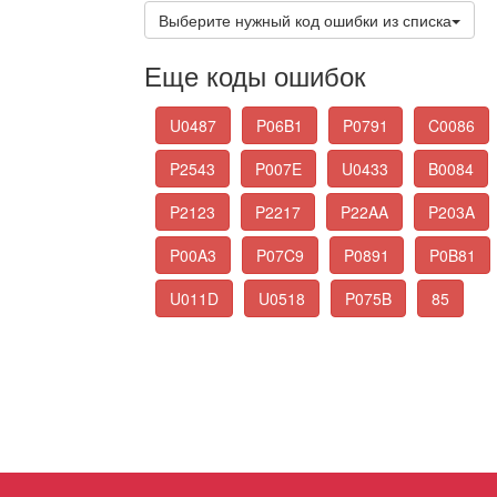
Выберите нужный код ошибки из списка
Еще коды ошибок
U0487
P06B1
P0791
C0086
P2543
P007E
U0433
B0084
P2123
P2217
P22AA
P203A
P00A3
P07C9
P0891
P0B81
U011D
U0518
P075B
85