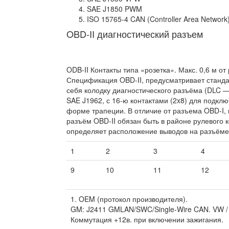
SAE J1850 PWM
ISO 15765-4 CAN (Controller Area Network
OBD-II диагностический разъем
ODB-II Контакты типа «розетка». Макс. 0,6 м от
Спецификация OBD-II, предусматривает станд
себя колодку диагностического разъёма (DLC — 
SAE J1962, с 16-ю контактами (2x8) для подкл
форме трапеции. В отличие от разъема OBD-I, 
разъём OBD-II обязан быть в районе рулевого 
определяет расположение выводов на разъёме
1
2
3
4
9
10
11
12
1. OEM (протокол производителя).
GM: J2411 GMLAN/SWC/Single-Wire CAN. VW / 
Коммутация +12в. при включении зажигания.