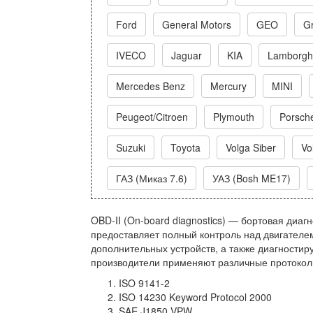
Ford
General Motors
GEO
Gr
IVECO
Jaguar
KIA
Lamborghi
Mercedes Benz
Mercury
MINI
Peugeot/Citroen
Plymouth
Porsch
Suzuki
Toyota
Volga Siber
Vo
ГАЗ (Миказ 7.6)
УАЗ (Bosh ME17)
OBD-II (On-board diagnostics) — бортовая диаг
предоставляет полный контроль над двигателем
дополнительных устройств, а также диагностир
производители применяют различные протокол
ISO 9141-2
ISO 14230 Keyword Protocol 2000
SAE J1850 VPW