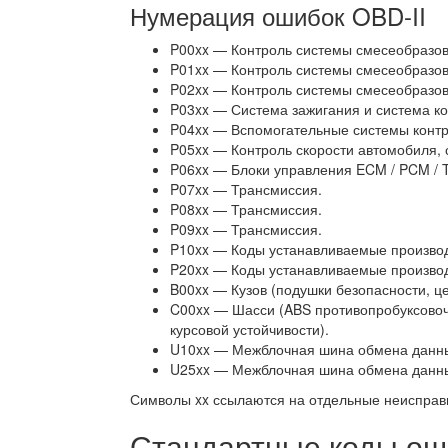
Нумерация ошибок OBD-II
P00xx — Контроль системы смесеобразов
P01xx — Контроль системы смесеобразов
P02xx — Контроль системы смесеобразов
P03xx — Система зажигания и система к
P04xx — Вспомогательные системы контр
P05xx — Контроль скорости автомобиля, с
P06xx — Блоки управления ECM / PCM / 
P07xx — Трансмиссия.
P08xx — Трансмиссия.
P09xx — Трансмиссия.
P10xx — Коды устанавливаемые производи
P20xx — Коды устанавливаемые производи
B00xx — Кузов (подушки безопасности, ц
C00xx — Шасси (ABS противопробуксовочн
курсовой устойчивости).
U10xx — Межблочная шина обмена данных
U25xx — Межблочная шина обмена данных
Символы xx ссылаются на отдельные неисправ
Стандартные коды ош