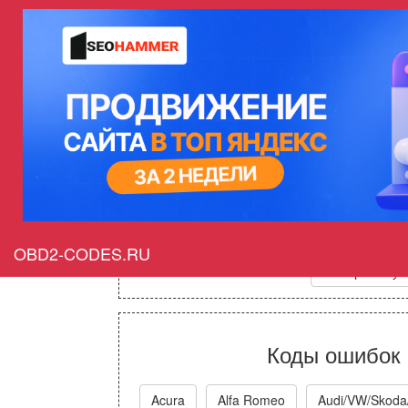
OBD 2 коды ошиб
расшифровка, 
причины и вариан
Стандартные
OBD2-CODES.RU
Выберите нуж
Коды ошибок 
Acura
Alfa Romeo
Audi/VW/Skoda