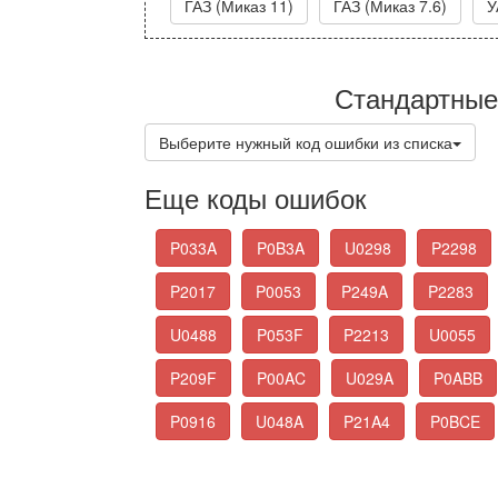
ГАЗ (Миказ 11)
ГАЗ (Миказ 7.6)
У
Стандартные
Выберите нужный код ошибки из списка
Еще коды ошибок
P033A
P0B3A
U0298
P2298
P2017
P0053
P249A
P2283
U0488
P053F
P2213
U0055
P209F
P00AC
U029A
P0ABB
P0916
U048A
P21A4
P0BCE