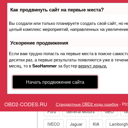
Как продвинуть сайт на первые места?
Вы создали или только планируете создать свой сайт, но не
Ошибка P0343 Датчик поло
целый комплекс мероприятий, направленных на увеличение
банк 1 - высокий
Ускорение продвижения
Горит оши
Если вам трудно попасть на первые места в поиске самост
десятки раз, а первые результаты появляются уже в течение
месяц, то в
SeoHammer
за бустер
вернут деньги.
Начать продвижение сайта
Коды ошибок п
Acura
Alfa Romeo
Audi/VW/Skoda
OBD2-CODES.RU
Стандартные OBD2 коды ошибок
-
P0
Ford
General Motors
GEO
Gr
IVECO
Jaguar
KIA
Lamborghi