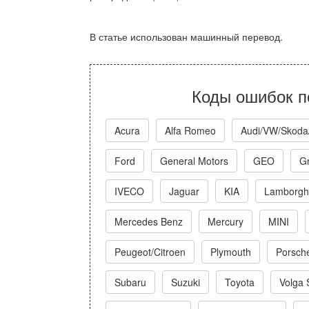
В статье использован машинный перевод.
Коды ошибок п
Acura
Alfa Romeo
Audi/VW/Skoda
Ford
General Motors
GEO
Gr
IVECO
Jaguar
KIA
Lamborghi
Mercedes Benz
Mercury
MINI
Peugeot/Citroen
Plymouth
Porsch
Subaru
Suzuki
Toyota
Volga 