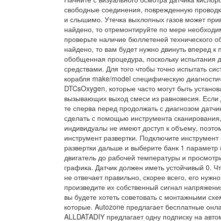
свободные соединения, поврежденную проводку,
и слышимо. Утечка выхлопных газов может прив
найдено, то отремонтируйте по мере необходим
проверьте наличие бюллетеней технического об
найдено, то вам будет нужно двинуть вперед к
обобщенная процедура, поскольку испытания д
средствами. Для того чтобы точно испытать сис
корабля make/model специфическую диагностич
DTCsOxygen, которые часто могут быть установ
вызывающих выход смеси из равновесия. Если д
те сперва перед продолжать с диагнозом датчи
сделать с помощью инструмента сканирования,
индивидуалы не имеют доступ к объему, поэто
инструмент развертки. Подключите инструмент 
развертки дальше и выберите банк 1 параметр 
двигатель до рабочей температуры и просмотр
графика. Датчик должен иметь устойчивый 0. Чт
не отвечает правильно, скорее всего, его нужно
произведите их собственный сигнал напряжени
вы будете хотеть советовать с монтажными сх
которые. Autozone предлагает бесплатные онл
ALLDATADIY предлагает одну подписку на авто