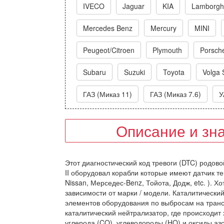
IVECO
Jaguar
KIA
Lamborghi
Mercedes Benz
Mercury
MINI
Peugeot/Citroen
Plymouth
Porsch
Subaru
Suzuki
Toyota
Volga 
ГАЗ (Миказ 11)
ГАЗ (Миказ 7.6)
У
Описание и зн
Этот диагностический код тревоги (DTC) родово
II оборудовал корабли которые имеют датчик те
Nissan, Мерседес-Benz, Тойота, Додж, etc. ). 
зависимости от марки / модели. Каталитически
элементов оборудования по выбросам на транс
каталитический нейтрализатор, где происходит
углерода (CO), углеводороды (HO) и оксиды азо