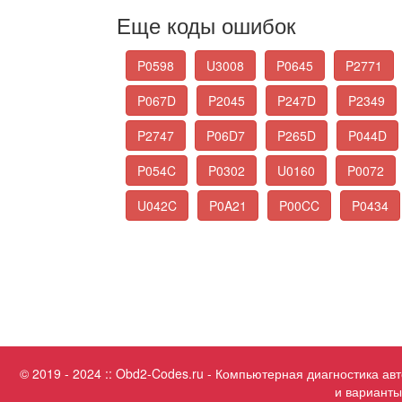
Еще коды ошибок
P0598
U3008
P0645
P2771
P067D
P2045
P247D
P2349
P2747
P06D7
P265D
P044D
P054C
P0302
U0160
P0072
U042C
P0A21
P00CC
P0434
© 2019 - 2024 :: Obd2-Codes.ru - Компьютерная диагностика а
и варианты