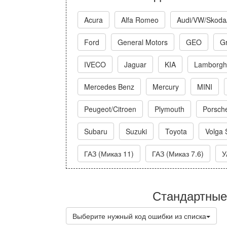
Acura
Alfa Romeo
Audi/VW/Skoda
Ford
General Motors
GEO
Gr
IVECO
Jaguar
KIA
Lamborghi
Mercedes Benz
Mercury
MINI
Peugeot/Citroen
Plymouth
Porsch
Subaru
Suzuki
Toyota
Volga 
ГАЗ (Миказ 11)
ГАЗ (Миказ 7.6)
У
Стандартные
Выберите нужный код ошибки из списка