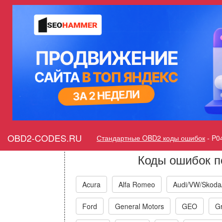
Ошибка P042D Датчик 2
нейтрализатора, банк
Горит ошибка Check Eng
Sensor C
OBD2-CODES.RU
Стандартные OBD2 коды ошибок
-
P0
Коды ошибок п
Acura
Alfa Romeo
Audi/VW/Skoda
Ford
General Motors
GEO
Gr