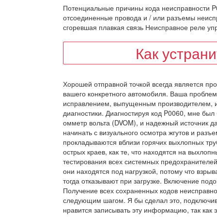
Потенциальные причины кода неисправности P0
отсоединенные провода и / или разъемы неис
сгоревшая плавкая связь Неисправное реле уп
Как устран
Хорошей отправной точкой всегда является пр
вашего конкретного автомобиля. Ваша проблем
исправлением, выпущенным производителем, и
диагностики. Диагностируя код P0060, мне был
омметр вольта (DVOM), и надежный источник да
начинать с визуального осмотра жгутов и разъ
прокладываются вблизи горячих выхлопных труб
острых краев, как те, что находятся на выхло
тестирования всех системных предохранителей 
они находятся под нагрузкой, потому что взрыв
тогда отказывают при загрузке. Включение подо
Получение всех сохраненных кодов неисправн
следующим шагом. Я бы сделал это, подключив
нравится записывать эту информацию, так как 