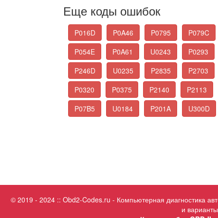
Еще коды ошибок
P016D
P0A46
P0795
P079C
P054E
P0A61
U0243
P0293
P246D
U0235
P2835
P2703
P0320
P0375
P2140
P2113
P07B5
U0184
P201A
U300D
© 2019 - 2024 :: Obd2-Codes.ru - Компьютерная диагностика а
и варианты