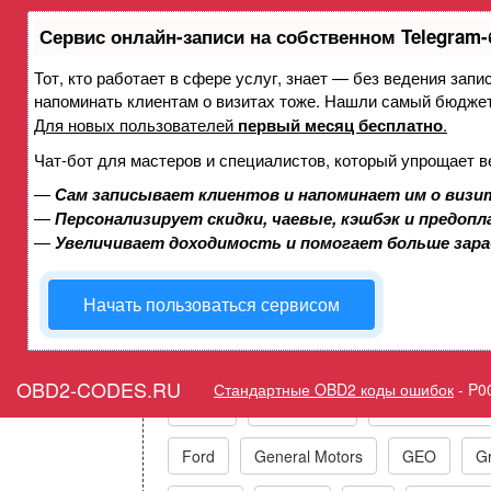
Сервис онлайн-записи на собственном Telegram-
Тот, кто работает в сфере услуг, знает — без ведения запи
Ошибка P0060 Подогревае
напоминать клиентам о визитах тоже. Нашли самый бюдже
датчик 2 - соп
Для новых пользователей
первый месяц бесплатно
.
Чат-бот для мастеров и специалистов, который упрощает в
—
Сам записывает клиентов и напоминает им о визи
Горит ошибка Check Engi
—
Персонализирует скидки, чаевые, кэшбэк и предоп
Ban
—
Увеличивает доходимость и помогает больше зар
Начать пользоваться сервисом
Коды ошибок п
OBD2-CODES.RU
Стандартные OBD2 коды ошибок
-
P0
Acura
Alfa Romeo
Audi/VW/Skoda
Ford
General Motors
GEO
Gr