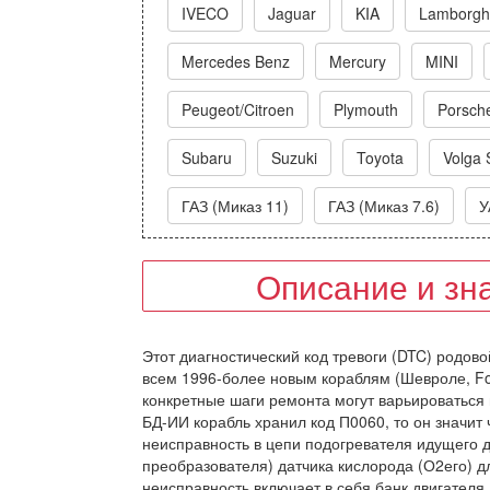
IVECO
Jaguar
KIA
Lamborghi
Mercedes Benz
Mercury
MINI
Peugeot/Citroen
Plymouth
Porsch
Subaru
Suzuki
Toyota
Volga 
ГАЗ (Миказ 11)
ГАЗ (Миказ 7.6)
У
Описание и зн
Этот диагностический код тревоги (DTC) родовой
всем 1996-более новым кораблям (Шевроле, Ford
конкретные шаги ремонта могут варьироваться 
БД-ИИ корабль хранил код П0060, то он значит
неисправность в цепи подогревателя идущего д
преобразователя) датчика кислорода (О2его) дл
неисправность включает в себя банк двигателя,