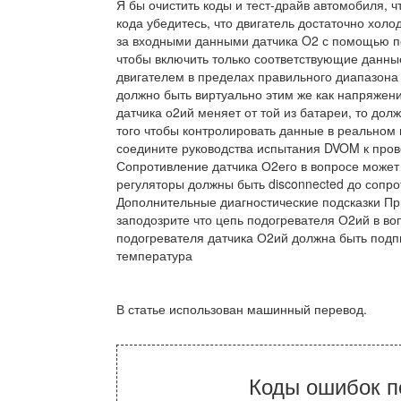
Я бы очистить коды и тест-драйв автомобиля, 
кода убедитесь, что двигатель достаточно хол
за входными данными датчика O2 с помощью по
чтобы включить только соответствующие данные
двигателем в пределах правильного диапазона
должно быть виртуально этим же как напряжени
датчика о2ий меняет от той из батареи, то дол
того чтобы контролировать данные в реальном
соедините руководства испытания DVOM к пров
Сопротивление датчика О2его в вопросе может
регуляторы должны быть disconnected до сопр
Дополнительные диагностические подсказки Пр
заподозрите что цепь подогревателя О2ий в во
подогревателя датчика О2ий должна быть подп
температура
В статье использован машинный перевод.
Коды ошибок п