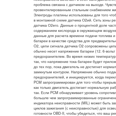
проблема связана с датчиком на выходе. Чувс
провентилированным стальным снабжением жил
Электроды платины использованы для того что
в монтажной схеме датчика О2ий. Сеть зоны р
датчика О2его. Данные о процентной доле част
содержанием кислорода в окружающем воздухе
данные для расчета времени подачи топлива и
батареи в качестве средства для предварительн
O2, цепи сигнала датчика O2 сопровожены цепь
обычно несет напряжение батареи (12. 6-воль
предохранителем. Во время низких температу
так, что напряжение тока батареи будет прило
до тех пор, пока двигатель не достигнет норм
замкнутым контуром. Напряжение обычно подае
предохранителей, и инициируется, когда перек
PCM запрограммирован для того чтобы прерыва
как только двигатель достигает нормальную ра
так. Если PCM обнаруживает уровень сопротив
большле чем запрограммированные ограничения
индикатора неисправности (MIL) может быть за
циклов зажигания (с неисправностью) для осве
готовности OBD-II, чтобы убедиться, что ваш р