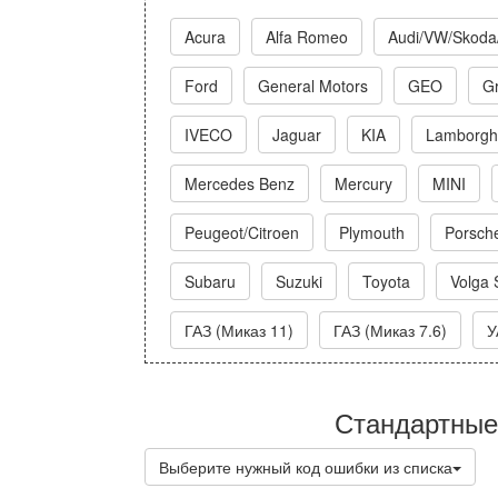
Acura
Alfa Romeo
Audi/VW/Skoda
Ford
General Motors
GEO
Gr
IVECO
Jaguar
KIA
Lamborghi
Mercedes Benz
Mercury
MINI
Peugeot/Citroen
Plymouth
Porsch
Subaru
Suzuki
Toyota
Volga 
ГАЗ (Миказ 11)
ГАЗ (Миказ 7.6)
У
Стандартные
Выберите нужный код ошибки из списка