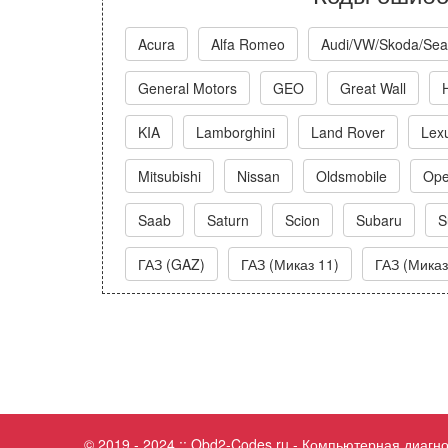
Acura
Alfa Romeo
Audi/VW/Skoda/Sea
General Motors
GEO
Great Wall
KIA
Lamborghini
Land Rover
Lex
Mitsubishi
Nissan
Oldsmobile
Ope
Saab
Saturn
Scion
Subaru
S
ГАЗ (GAZ)
ГАЗ (Миказ 11)
ГАЗ (Миказ
© 2019 - 2024 :: Obd2-Codes.ru - Компьютерная диаг