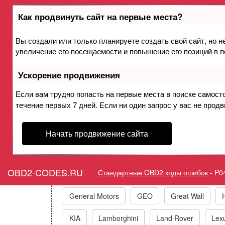
Как продвинуть сайт на первые места?
Вы создали или только планируете создать свой сайт, но н
Ошибка P040F Датчик А/В т
увеличение его посещаемости и повышение его позиций в 
Ускорение продвижения
Горит ошибка Che
Если вам трудно попасть на первые места в поиске самост
течение первых 7 дней. Если ни один запрос у вас не продв
Начать продвижение сайта
Коды ошибо
OBD2-CODES.RU
Стандартные OBD2 коды ошибок
-
P0
Acura
Alfa Romeo
Audi/VW/Skoda/Sea
General Motors
GEO
Great Wall
KIA
Lamborghini
Land Rover
Lex