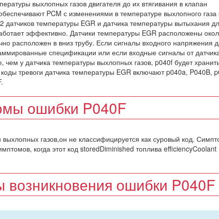
пературы выхлопных газов двигателя до их втягивания в клапан
обеспечивают PCM с изменениями в температуре выхлопного газа
2 датчиков температуры EGR и датчика температуры вытыхания дл
аботает эффективно. Датчики температуры EGR расположены око
но расположен в вниз трубу. Если сигналы входного напряжения д
аммированные спецификации или если входные сигналы от датчика
 чем у датчика температуры выхлопных газов, p040f будет хранит
 коды тревоги датчика температуры EGR включают p040a, P040B, p
.
омы ошибки P040F
и выхлопных газов,он не классифицируется как суровый код. Симп
мптомов, когда этот код storedDiminished топлива efficiencyCoolant
 возникновения ошибки P040F