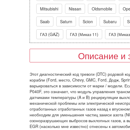
Mitsubishi
Nissan
Oldsmobile
Ope
Saab
Saturn
Scion
Subaru
S
ГАЗ (GAZ)
ГАЗ (Миказ 11)
ГАЗ (Миказ
Описание и 
Этот диагностический код тревоги (DTC) родовой ко
корабли (Ford, место, Chevy, GMC, Ford, Додж, Spri
варьироваться в зависимости от марки / модели. Е
P040F, это означает, что модуль управления тран
датчиками температуры (A и B) рециркуляции выхл
механической проблемы или электрической неиспра
отработанных отработанных газов назад к впускному
необходим для уменьшения частиц закиси азота (N
озоноразрушающих выбросов выхлопных газов, а 
EGR (насколько мне известно) отнесены к автомоб