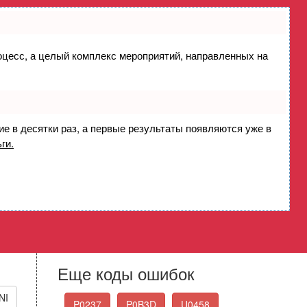
роцесс, а целый комплекс мероприятий, направленных на
ме рециркуляции ОГ (EGR) -
r A/B Correlation
ие в десятки раз, а первые результаты появляются уже в
ги.
Стандартные коды
ошибок OBD-II
Выберите нужный код ошибки из списка
Еще коды ошибок
NI
P0237
P0B3D
U0458