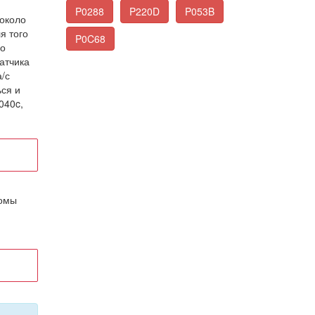
P0288
P220D
P053B
 около
я того
P0C68
ло
атчика
/с
ься и
040c,
томы