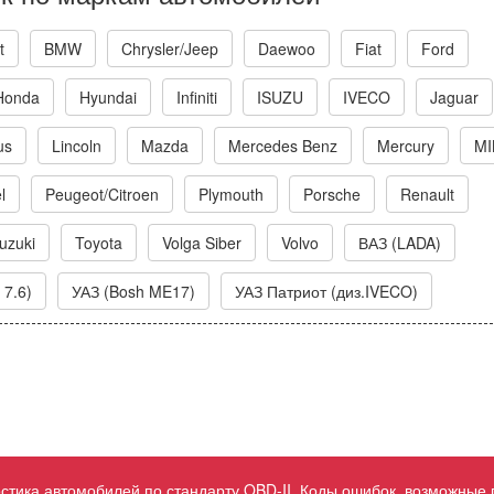
t
BMW
Chrysler/Jeep
Daewoo
Fiat
Ford
Honda
Hyundai
Infiniti
ISUZU
IVECO
Jaguar
us
Lincoln
Mazda
Mercedes Benz
Mercury
MI
l
Peugeot/Citroen
Plymouth
Porsche
Renault
uzuki
Toyota
Volga Siber
Volvo
ВАЗ (LADA)
 7.6)
УАЗ (Bosh ME17)
УАЗ Патриот (диз.IVECO)
ностика автомобилей по стандарту OBD-II. Коды ошибок, возможные