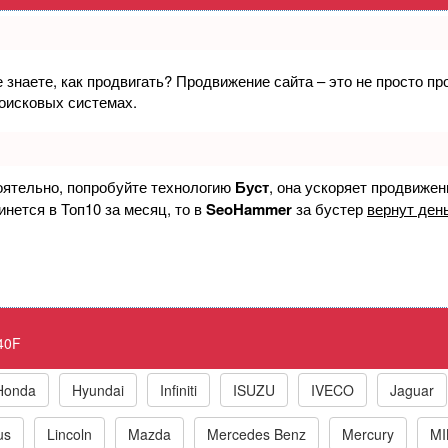
е знаете, как продвигать? Продвижение сайта – это не просто п
емпературы отработавших газов в систе
поисковых системах.
корреляция
ck Engine P040F EGR Temperature Senso
оятельно, попробуйте технологию
Буст
, она ускоряет продвижен
инется в Топ10 за месяц, то в
SeoHammer
за бустер
вернут день
к по маркам автомобилей
40F
t
BMW
Chrysler/Jeep
Daewoo
Fiat
Ford
Honda
Hyundai
Infiniti
ISUZU
IVECO
Jaguar
us
Lincoln
Mazda
Mercedes Benz
Mercury
MI