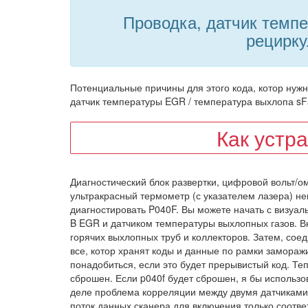
Проводка, датчик темпе
рецирк
Потенциальные причины для этого кода, котор нужн
датчик температуры EGR / температура выхлопа sFa
Как устр
Диагностический блок развертки, цифровой вольт/о
ультракрасный термометр (с указателем лазера) не
диагностировать P040F. Вы можете начать с визуал
B EGR и датчиком температуры выхлопных газов. В
горячих выхлопных труб и коллекторов. Затем, соед
все, котор хранят коды и данные по рамки замора
понадобиться, если это будет прерывистый код. Теп
сброшен. Если p040f будет сброшен, я бы использо
деле проблема корреляции между двумя датчикам
поток данных сканера для включения только соотв