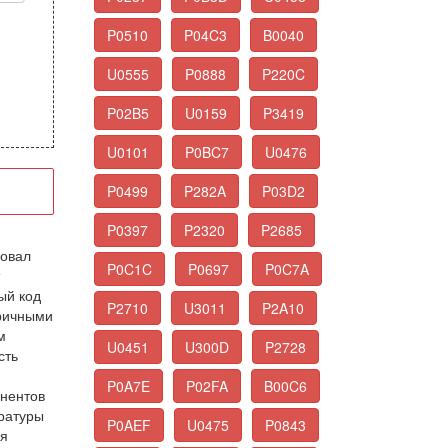
P0510
P04C3
B0040
U0555
P0888
P220C
P02B5
U0159
P3419
U0101
P0BC7
U0476
P0499
P282A
P03D2
P0397
P2320
P2685
довал
P0C1C
P0697
P0C7A
ый код
P2710
U3011
P2A10
оричными
м
U0451
U300D
P2728
сть
P0A7E
P02FA
B00C6
онентов
ратуры
P0AEF
U0475
P0843
ая