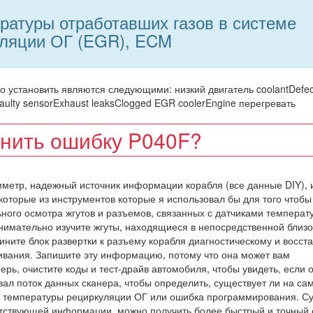
ратуры отработавших газов в системе
уляции ОГ (EGR), ECM
о установить являются следующими: низкий двигатель coolantDefec
ulty sensorExhaust leaksClogged EGR coolerEngine перегревать
анить ошибку P040F?
мметр, надежный источник информации корабля (все данные DIY), 
которые из инструментов которые я использовал бы для того чтобы
ьного осмотра жгутов и разъемов, связанных с датчиками температ
нимательно изучите жгуты, находящиеся в непосредственной близо
ините блок развертки к разъему корабля диагностическому и восст
живания. Запишите эту информацию, потому что она может вам
ерь, очистите коды и тест-драйв автомобиля, чтобы увидеть, если 
вал поток данных сканера, чтобы определить, существует ли на са
и температуры рециркуляции ОГ или ошибка программирования. С
етствующей информации, можно получить более быстрый и точный 