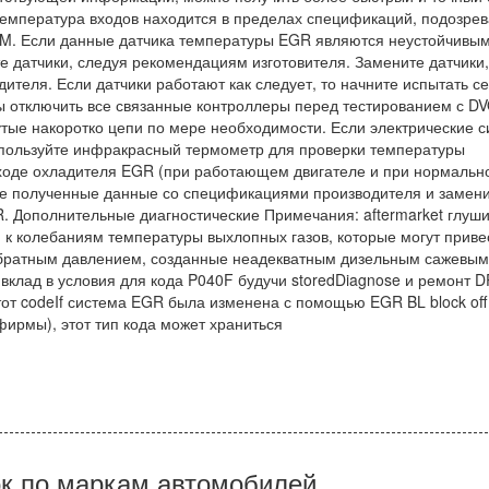
 температура входов находится в пределах спецификаций, подозре
. Если данные датчика температуры EGR являются неустойчивым
е датчики, следуя рекомендациям изготовителя. Замените датчики,
теля. Если датчики работают как следует, то начните испытать се
ы отключить все связанные контроллеры перед тестированием с D
тые накоротко цепи по мере необходимости. Если электрические 
пользуйте инфракрасный термометр для проверки температуры
ыходе охладителя EGR (при работающем двигателе и при нормальн
те полученные данные со спецификациями производителя и замен
 Дополнительные диагностические Примечания: aftermarket глуши
 к колебаниям температуры выхлопных газов, которые могут приве
 обратным давлением, созданные неадекватным дизельным сажевым
 вклад в условия для кода P040F будучи storedDiagnose и ремонт 
т codeIf система EGR была изменена с помощью EGR BL block off k
ирмы), этот тип кода может храниться
к по маркам автомобилей