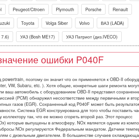
l
Peugeot/Citroen
Plymouth
Porsche
Renault
uzuki
Toyota
Volga Siber
Volvo
ВАЗ (LADA)
 7.6)
УАЗ (Bosh ME17)
УАЗ Патриот (диз.IVECO)
значение ошибки P040F
д powertrain, поэтому он значит что он применяется к OBD-II обору
nter, VW, Subaru, etc. ). Хотя общие, конкретные шаги ремонта могут
сли ваш автомобиль с оборудованием OBD-II представил сохраненн
смиссией (PCM) обнаружил несоответствие между первичными и вт
опных газов (EGR). Сохраненный код P040F может быть результато
вности. Система EGR конструирована для того чтобы поставить ча
 коллектору так, что ее можно сгореть второй раз. Этот процесс
Ox) которые выпущены в атмосферу. NOx является одним из комп
выбросы NOx регулируются Федеральным мандатом. Датчики темпе
илям с дизельным двигателем. В большинстве случаев охлаждающ