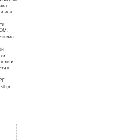
вают
и или
ти
VOM.
системы
ой
ите
тели и
сти к
DPF
it (в