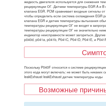
жидкость двигателя используется для снижения тем
рециркуляции ОГ. Датчики температуры EGR A и B 
клапана EGR. PCM сравнивает входные сигналы от 
чтобы определить если система охлаждения EGR р
клапана EGR и датчик температуры вытыхания обыч
температуры рециркуляции ОГ не входят в запрогр
температуры рециркуляции ОГ не значительно ниже,
индикатор неисправности может загориться. Другие
p040d, p041a, p041b, P041C, P041D, P041E, и P041F
Симпт
Поскольку P040F относится к системе рециркуляци
этого кода могут включать: не может быть никаких си
leakExhaust leakExhaust датчик температуры коды
Возможные причины