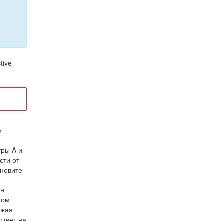
tive
и
уры A и
сти от
ановите
он
мом
ужая
ответ на