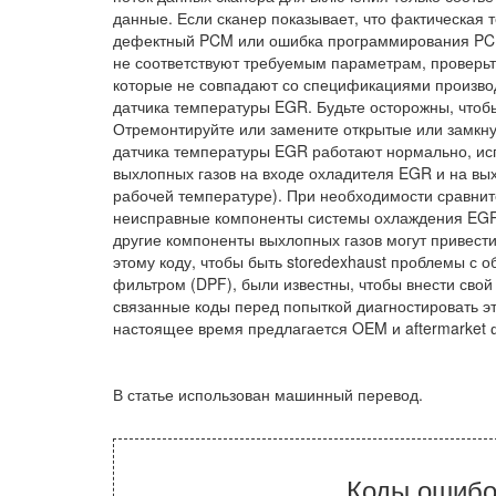
данные. Если сканер показывает, что фактическая
дефектный PCM или ошибка программирования PCM
не соответствуют требуемым параметрам, проверьт
которые не совпадают со спецификациями производи
датчика температуры EGR. Будьте осторожны, чтоб
Отремонтируйте или замените открытые или замкну
датчика температуры EGR работают нормально, ис
выхлопных газов на входе охладителя EGR и на в
рабочей температуре). При необходимости сравни
неисправные компоненты системы охлаждения EGR.
другие компоненты выхлопных газов могут привести
этому коду, чтобы быть storedexhaust проблемы с
фильтром (DPF), были известны, чтобы внести свой
связанные коды перед попыткой диагностировать это
настоящее время предлагается OEM и aftermarket ф
В статье использован машинный перевод.
Коды ошибо