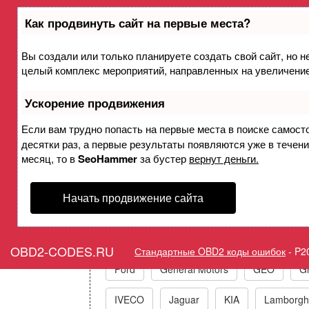
Как продвинуть сайт на первые места?
Вы создали или только планируете создать свой сайт, но не
Ошибка P206C Датчик ка
целый комплекс мероприятий, направленных на увеличение
уров
Ускорение продвижения
Горит оши
Если вам трудно попасть на первые места в поиске самост
десятки раз, а первые результаты появляются уже в течение
месяц, то в
SeoHammer
за бустер
вернут деньги.
Начать продвижение сайта
Коды ошибок п
Acura
Alfa Romeo
Audi/VW/Skoda
OBD2-CODES.RU
Стандартные OBD2 коды ошибок
-
P2
Ford
General Motors
GEO
Gr
IVECO
Jaguar
KIA
Lamborghi