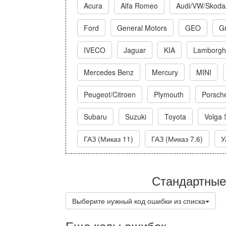
Acura
Alfa Romeo
Audi/VW/Skoda
Ford
General Motors
GEO
Gr
IVECO
Jaguar
KIA
Lamborghi
Mercedes Benz
Mercury
MINI
Peugeot/Citroen
Plymouth
Porsch
Subaru
Suzuki
Toyota
Volga 
ГАЗ (Миказ 11)
ГАЗ (Миказ 7.6)
У
Стандартные
Выберите нужный код ошибки из списка
Еще коды ошибок