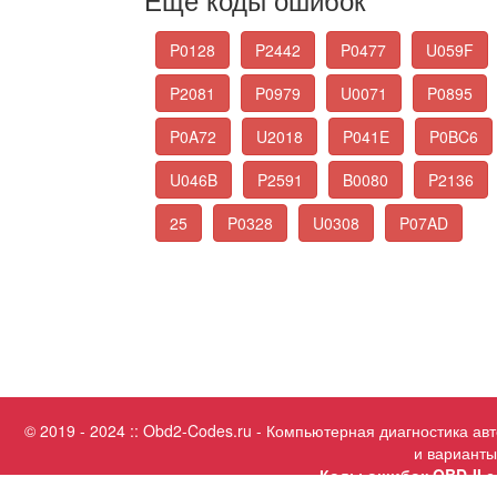
P0128
P2442
P0477
U059F
P2081
P0979
U0071
P0895
P0A72
U2018
P041E
P0BC6
U046B
P2591
B0080
P2136
25
P0328
U0308
P07AD
© 2019 - 2024 :: Obd2-Codes.ru - Компьютерная диагностика а
и варианты
Коды ошибок OBD-II с