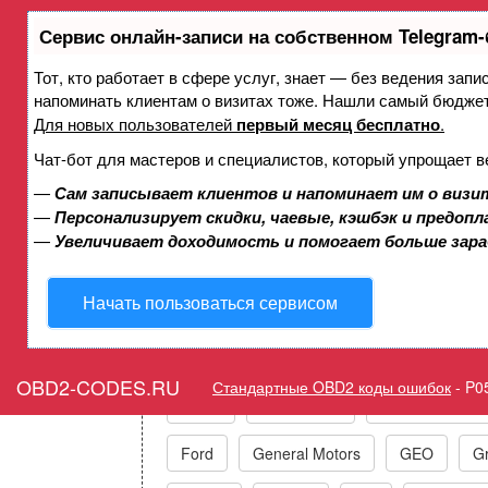
Сервис онлайн-записи на собственном Telegram-
Тот, кто работает в сфере услуг, знает — без ведения запи
Ошибка P0528 Электрод
напоминать клиентам о визитах тоже. Нашли самый бюдже
охлаждения, датч
Для новых пользователей
первый месяц бесплатно
.
Чат-бот для мастеров и специалистов, который упрощает в
—
Сам записывает клиентов и напоминает им о визи
Горит ошибка Check Engin
—
Персонализирует скидки, чаевые, кэшбэк и предоп
—
Увеличивает доходимость и помогает больше зар
Начать пользоваться сервисом
Коды ошибок п
OBD2-CODES.RU
Стандартные OBD2 коды ошибок
-
P0
Acura
Alfa Romeo
Audi/VW/Skoda
Ford
General Motors
GEO
Gr