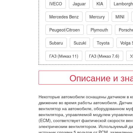
IVECO
Jaguar
KIA
Lamborghi
Mercedes Benz
Mercury
MINI
Peugeot/Citroen
Plymouth
Porsch
Subaru
Suzuki
Toyota
Volga 
ГАЗ (Миказ 11)
ГАЗ (Миказ 7.6)
У
Описание и зн
Некоторые автомобили оснащены датчиком в к
движение во время работы автомобиля. Датчик 
вентилятор на автомобиле, оборудованном муф
вентилятора, управляемой модулем управлени
(ECM), соответствует фактической скорости ве
электрическим вентилятором. Используемый дат
источник справки 5 вольтов от PCM, заземленн