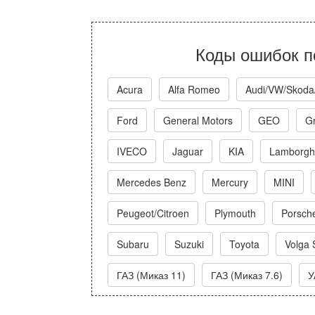
Коды ошибок п
Acura
Alfa Romeo
Audi/VW/Skoda
Ford
General Motors
GEO
Gr
IVECO
Jaguar
KIA
Lamborghi
Mercedes Benz
Mercury
MINI
Peugeot/Citroen
Plymouth
Porsch
Subaru
Suzuki
Toyota
Volga 
ГАЗ (Миказ 11)
ГАЗ (Миказ 7.6)
У