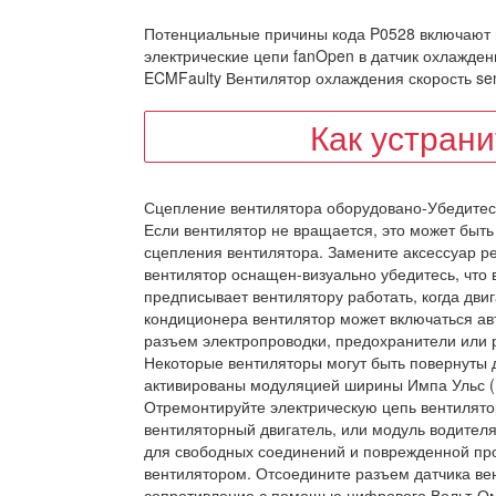
Потенциальные причины кода P0528 включают 
электрические цепи fanOpen в датчик охлажден
ECMFaulty Вентилятор охлаждения скорость se
Как устран
Сцепление вентилятора оборудовано-Убедитесь
Если вентилятор не вращается, это может быт
сцепления вентилятора. Замените аксессуар р
вентилятор оснащен-визуально убедитесь, что
предписывает вентилятору работать, когда дви
кондиционера вентилятор может включаться авт
разъем электропроводки, предохранители или 
Некоторые вентиляторы могут быть повернуты
активированы модуляцией ширины Импа Ульс (
Отремонтируйте электрическую цепь вентилятор
вентиляторный двигатель, или модуль водител
для свободных соединений и поврежденной про
вентилятором. Отсоедините разъем датчика ве
сопротивление с помощью цифрового Вольт-Ом