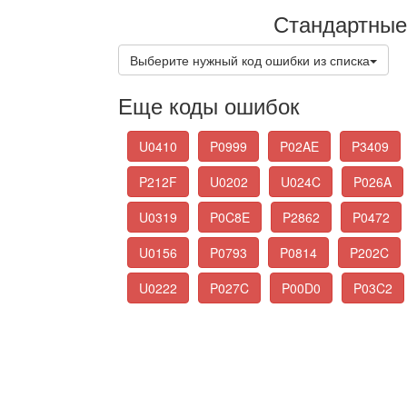
Стандартные
Выберите нужный код ошибки из списка
Еще коды ошибок
U0410
P0999
P02AE
P3409
P212F
U0202
U024C
P026A
U0319
P0C8E
P2862
P0472
U0156
P0793
P0814
P202C
U0222
P027C
P00D0
P03C2