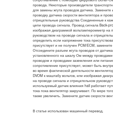
провода. Некоторые производители транспортн
для замены жгута проводов датчика. Замените
проводку датчика скорости вентилятора и про
отрицательные руководства Соединенные к каж
цепи провода сигнала. Провод сигнала Back-pr
изображая диаграммой вольтамперомметр на 
руководством на проводе сигнала и отрицатель
определить если напряжение тока присутствова
присутствует и не получен PCM/ECM, замените
Отсоедините разъем жгута проводов от датчик
установленного на шкалу Ом между проводами 
проводом и проводами заземления или питания
сопротивление присутствует, может быть внутр
во время фактической деятельности вентилято
DVOM к маштабу вольтов, или изображая диаг
на проводе сигнала и отрицательном руководств
используемый датчик влияния hall работает пу
тока пока вентилятор закручивает. По мере тог
также увеличить. Замените датчик скорости вен
В статье использован машинный перевод.