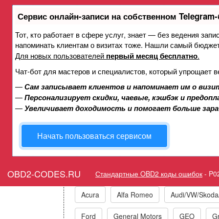
Сервис онлайн-записи на собственном Telegram-
Тот, кто работает в сфере услуг, знает — без ведения запи
Ошибка P02E6 Датчик пол
напоминать клиентам о визитах тоже. Нашли самый бюдже
впуска с изменяемой
Для новых пользователей
первый месяц бесплатно
.
элект
Чат-бот для мастеров и специалистов, который упрощает в
—
Сам записывает клиентов и напоминает им о визи
—
Персонализирует скидки, чаевые, кэшбэк и предоп
Горит ошибка Check Engi
—
Увеличивает доходимость и помогает больше зар
Positio
Начать пользоваться сервисом
Коды ошибок п
OBD2-CODES.RU
Стандартные OBD2 коды ошибок
-
P0
Acura
Alfa Romeo
Audi/VW/Skoda
Ford
General Motors
GEO
Gr