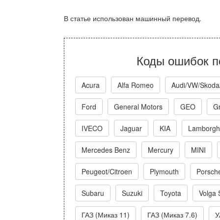
В статье использован машинный перевод.
Коды ошибок п
Acura
Alfa Romeo
Audi/VW/Skoda
Ford
General Motors
GEO
Gr
IVECO
Jaguar
KIA
Lamborghi
Mercedes Benz
Mercury
MINI
Peugeot/Citroen
Plymouth
Porsch
Subaru
Suzuki
Toyota
Volga 
ГАЗ (Миказ 11)
ГАЗ (Миказ 7.6)
У