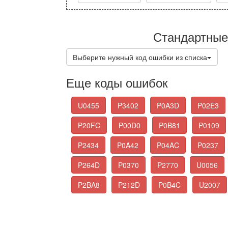
Стандартные
Выберите нужный код ошибки из списка
Еще коды ошибок
U0455
P3402
P0A3D
P02E3
P20FC
P00D0
P0B81
P0109
P2434
P0A42
P04AC
P0237
P264D
P0370
P2770
U0056
P2BA8
P212D
P0B4C
U2007