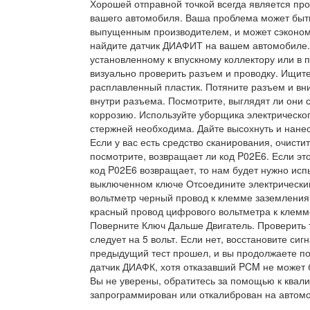
Хорошей отправной точкой всегда является пр
вашего автомобиля. Ваша проблема может быт
выпущенным производителем, и может сэкономи
найдите датчик ДИАФИТ на вашем автомобиле. 
установленному к впускному коллектору или в пр
визуально проверить разъем и проводку. Ищите
расплавленный пластик. Потяните разъем и вн
внутри разъема. Посмотрите, выглядят ли они
коррозию. Используйте уборщика электрическог
стержней необходима. Дайте высохнуть и нанес
Если у вас есть средство сканирования, очисти
посмотрите, возвращает ли код P02E6. Если это
код P02E6 возвращает, то нам будет нужно исп
выключенном ключе Отсоедините электрически
вольтметр черный провод к клемме заземления
красный провод цифрового вольтметра к клемм
Поверните Ключ Дальше Двигатель. Проверить т
следует на 5 вольт. Если нет, восстановите си
предыдущий тест прошел, и вы продолжаете пол
датчик ДИАФК, хотя отказавший PCM не может 
Вы не уверены, обратитесь за помощью к ква
запрограммирован или откалиброван на автомо