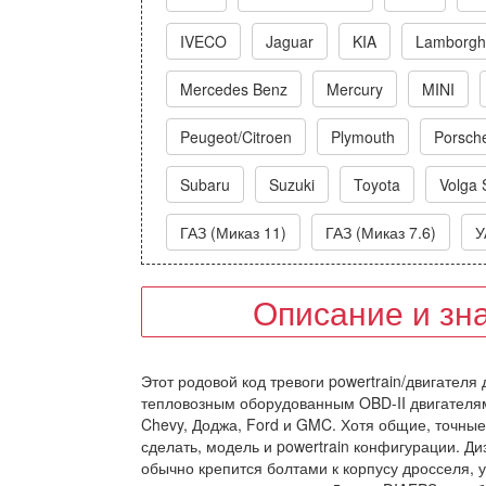
IVECO
Jaguar
KIA
Lamborghi
Mercedes Benz
Mercury
MINI
Peugeot/Citroen
Plymouth
Porsch
Subaru
Suzuki
Toyota
Volga 
ГАЗ (Миказ 11)
ГАЗ (Миказ 7.6)
У
Описание и зн
Этот родовой код тревоги powertrain/двигателя
тепловозным оборудованным OBD-II двигателям,
Chevy, Доджа, Ford и GMC. Хотя общие, точные
сделать, модель и powertrain конфигурации. Д
обычно крепится болтами к корпусу дросселя, 