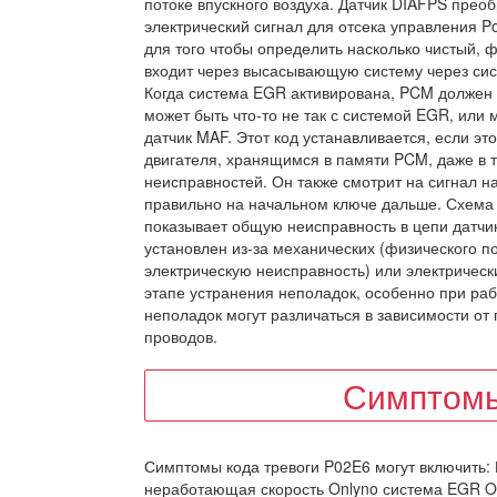
потоке впускного воздуха. Датчик DIAFPS прео
электрический сигнал для отсека управления P
для того чтобы определить насколько чистый, 
входит через высасывающую систему через сис
Когда система EGR активирована, PCM должен з
может быть что-то не так с системой EGR, или 
датчик MAF. Этот код устанавливается, если э
двигателя, хранящимся в памяти PCM, даже в т
неисправностей. Он также смотрит на сигнал н
правильно на начальном ключе дальше. Схема 
показывает общую неисправность в цепи датчик
установлен из-за механических (физического 
электрическую неисправность) или электрически
этапе устранения неполадок, особенно при ра
неполадок могут различаться в зависимости от
проводов.
Симптомы
Симптомы кода тревоги P02E6 могут включить:
неработающая скорость Onlyno система EGR Op