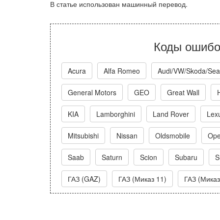
В статье использован машинный перевод.
Коды ошибо
Acura
Alfa Romeo
Audi/VW/Skoda/Sea
General Motors
GEO
Great Wall
KIA
Lamborghini
Land Rover
Lex
Mitsubishi
Nissan
Oldsmobile
Ope
Saab
Saturn
Scion
Subaru
S
ГАЗ (GAZ)
ГАЗ (Миказ 11)
ГАЗ (Миказ