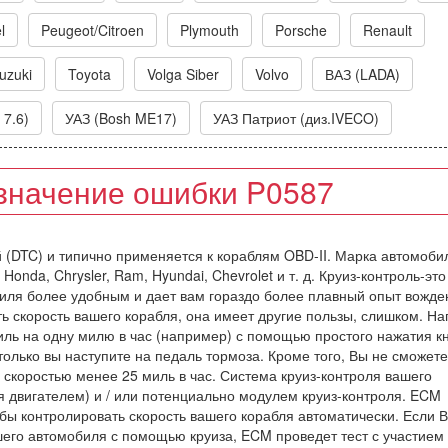
l
Peugeot/Citroen
Plymouth
Porsche
Renault
uzuki
Toyota
Volga Siber
Volvo
ВАЗ (LADA)
 7.6)
УАЗ (Bosh ME17)
УАЗ Патриот (диз.IVECO)
значение ошибки P0587
ий (DTC) и типично применяется к кораблям OBD-II. Марка автомоби
onda, Chrysler, Ram, Hyundai, Chevrolet и т. д. Круиз-контроль-это
иля более удобным и дает вам гораздо более плавный опыт вожде
ь скорость вашего корабля, она имеет другие пользы, слишком. Н
иль на одну милю в час (например) с помощью простого нажатия к
 только вы наступите на педаль тормоза. Кроме того, Вы не сможете
о скоростью менее 25 миль в час. Система круиз-контроля вашего
двигателем) и / или потенциально модулем круиз-контроля. ECM
обы контролировать скорость вашего корабля автоматически. Если 
шего автомобиля с помощью круиза, ECM проведет тест с участием