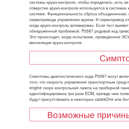
системы круиз-контроля, чтобы определить, есть л
отверстие круиз-контроля используется в системах 
системе. Функциональность сброса объединенная, 
сервопривода управления круиза. И сервопривод от
когда круиз-контроль активирован. Если тест выяви
обнаруженной проблемой. P0587 родовой код тревог
Это происходит, когда испытание, проведенное ЭСУ
вентиляции круиз-контроля.
Симпт
Симптомы диагностического кода P0587 могут включ
того, что скорость управления транспортным средст
engine скоро контрольная лампа на приборной пан
идентифицирована три раза ECM, прежде чем появ
будут присутствовать в некоторых casesOne или бо
Возможные причины