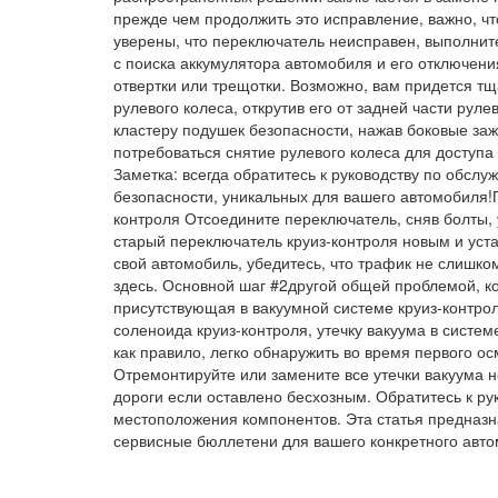
прежде чем продолжить это исправление, важно, чт
уверены, что переключатель неисправен, выполните
с поиска аккумулятора автомобиля и его отключен
отвертки или трещотки. Возможно, вам придется тщ
рулевого колеса, открутив его от задней части рул
кластеру подушек безопасности, нажав боковые заж
потребоваться снятие рулевого колеса для доступа
Заметка: всегда обратитесь к руководству по обс
безопасности, уникальных для вашего автомобиля!
контроля Отсоедините переключатель, сняв болты
старый переключатель круиз-контроля новым и уста
свой автомобиль, убедитесь, что трафик не слишко
здесь. Основной шаг #2другой общей проблемой, ко
присутствующая в вакуумной системе круиз-контро
соленоида круиз-контроля, утечку вакуума в систем
как правило, легко обнаружить во время первого ос
Отремонтируйте или замените все утечки вакуума н
дороги если оставлено бесхозным. Обратитесь к ру
местоположения компонентов. Эта статья предназн
сервисные бюллетени для вашего конкретного авто