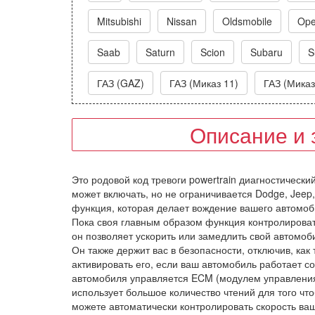
Mitsubishi
Nissan
Oldsmobile
Ope
Saab
Saturn
Scion
Subaru
S
ГАЗ (GAZ)
ГАЗ (Миказ 11)
ГАЗ (Миказ
Описание и 
Это родовой код тревоги powertrain диагностическ
может включать, но не ограничивается Dodge, Jeep, H
функция, которая делает вождение вашего автомоб
Пока своя главным образом функция контролироват
он позволяет ускорить или замедлить свой автомоб
Он также держит вас в безопасности, отключив, как
активировать его, если ваш автомобиль работает с
автомобиля управляется ECM (модулем управления 
использует большое количество чтений для того чт
можете автоматически контролировать скорость ва