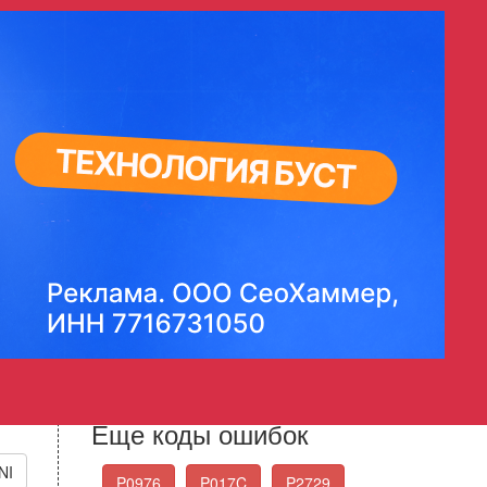
равление продувкой - низкое
trol Circuit Low
Стандартные коды
ошибок OBD-II
Выберите нужный код ошибки из списка
Еще коды ошибок
NI
P0976
P017C
P2729