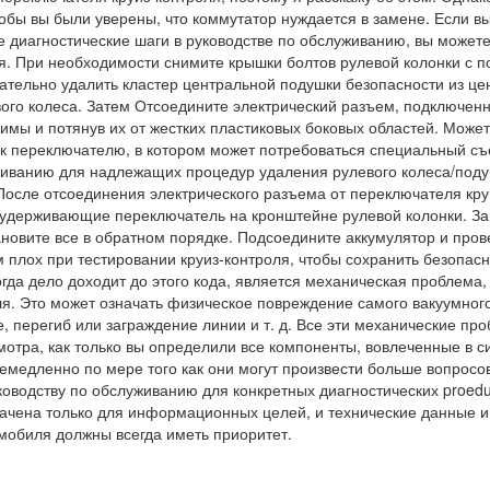
обы вы были уверены, что коммутатор нуждается в замене. Если в
 диагностические шаги в руководстве по обслуживанию, вы можете
ия. При необходимости снимите крышки болтов рулевой колонки с
ательно удалить кластер центральной подушки безопасности из це
евого колеса. Затем Отсоедините электрический разъем, подключен
имы и потянув их от жестких пластиковых боковых областей. Может
 к переключателю, в котором может потребоваться специальный съ
луживанию для надлежащих процедур удаления рулевого колеса/под
После отсоединения электрического разъема от переключателя кру
, удерживающие переключатель на кронштейне рулевой колонки. З
новите все в обратном порядке. Подсоедините аккумулятор и пров
м плох при тестировании круиз-контроля, чтобы сохранить безопасн
гда дело доходит до этого кода, является механическая проблема,
ля. Это может означать физическое повреждение самого вакуумног
е, перегиб или заграждение линии и т. д. Все эти механические пр
мотра, как только вы определили все компоненты, вовлеченные в с
емедленно по мере того как они могут произвести больше вопросов
ководству по обслуживанию для конкретных диагностических proedu
ачена только для информационных целей, и технические данные и
мобиля должны всегда иметь приоритет.