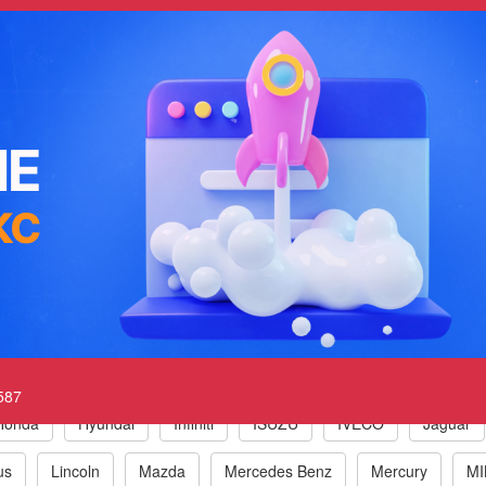
ржания скорости (круиз-контроль), уп
напряжение цепи
eck Engine P0587 Cruise Control Vent Con
к по маркам автомобилей
t
BMW
Chrysler/Jeep
Daewoo
Fiat
Ford
587
Honda
Hyundai
Infiniti
ISUZU
IVECO
Jaguar
us
Lincoln
Mazda
Mercedes Benz
Mercury
MI