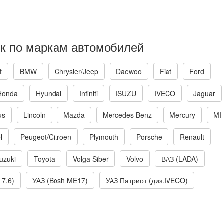
к по маркам автомобилей
t
BMW
Chrysler/Jeep
Daewoo
Fiat
Ford
Honda
Hyundai
Infiniti
ISUZU
IVECO
Jaguar
us
Lincoln
Mazda
Mercedes Benz
Mercury
MI
l
Peugeot/Citroen
Plymouth
Porsche
Renault
uzuki
Toyota
Volga Siber
Volvo
ВАЗ (LADA)
 7.6)
УАЗ (Bosh ME17)
УАЗ Патриот (диз.IVECO)