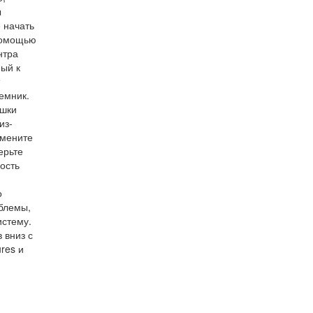
ы
 начать
 помощью
нтра
ный к
емник.
ушки
из-
амените
ерьте
ость
о
облемы,
истему.
 вниз с
res и