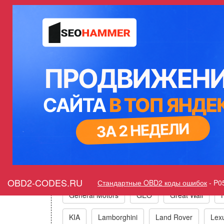
Ошибка P0587 Система подде
Горит ошибка Ch
Коды ошибо
Acura
Alfa Romeo
Audi/VW/Skoda/Sea
OBD2-CODES.RU
Стандартные OBD2 коды ошибок
-
P0
General Motors
GEO
Great Wall
KIA
Lamborghini
Land Rover
Lex