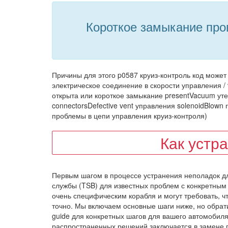
Короткое замыкание пров
Причины для этого p0587 круиз-контроль код может
электрическое соединение в скорости управления /
открыта или короткое замыкание presentVacuum ут
connectorsDefective vent управления solenoidBlow
проблемы в цепи управления круиз-контроля)
Как устр
Первым шагом в процессе устранения неполадок д
службы (TSB) для известных проблем с конкретным
очень специфическим корабля и могут требовать, 
точно. Мы включаем основные шаги ниже, но обратитес
guide для конкретных шагов для вашего автомобиля
распространенных решений заключается в замене п