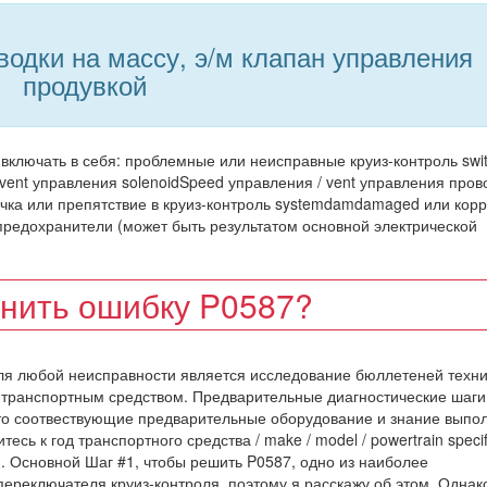
одки на массу, э/м клапан управления
продувкой
 включать в себя: проблемные или неисправные круиз-контроль swi
 vent управления solenoidSpeed управления / vent управления пров
ечка или препятствие в круиз-контроль systemdamdamaged или кор
n предохранители (может быть результатом основной электрической
анить ошибку P0587?
ля любой неисправности является исследование бюллетеней техн
 транспортным средством. Предварительные диагностические шаги
что соотвествующие предварительные оборудование и знание выпо
ь к год транспортного средства / make / model / powertrain specifi
. Основной Шаг #1, чтобы решить P0587, одно из наиболее
ереключателя круиз-контроля, поэтому я расскажу об этом. Однак