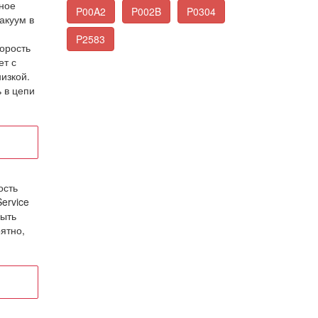
нное
P00A2
P002B
P0304
акуум в
P2583
корость
ет с
изкой.
 в цепи
ость
ervice
быть
ятно,