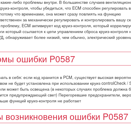
и какие-либо проблемы внутри. В большинстве случаев вентиляцио
круиз-контроля, чтобы убедиться, что ECM способен регулировать в
потому что временами, она может сразу повлиять на функцию
ветственен за механически регулировать и контролировать вашу с
т проблему, ECM активирует код круиз-контроля, который коррелиру
и который ссылается к цепи управлением сброса круиз-контроля н
Д, обнаруживает более низкий, чем обычно, электрический уровень
омы ошибки P0587
ать в себя: если код хранится в PCM, существует высокая вероятн
вом не будет установлена при использовании круиз controlCheck / S
ели может быть освещена (в некоторых случаях проблема должна 
ится предупреждающий свет) Перегоревшие предохранители, веро
льше функций круиз-контроля не работает
 возникновения ошибки P0587