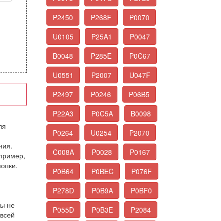
P2450
P268F
P0070
U0105
P25A1
P0047
B0048
P285E
P0C67
U0551
P2007
U047F
P2497
P0246
P06B5
P22A3
P0C5A
B0098
ля
P0264
U0254
P2070
ния.
C008A
P0028
P0167
апример,
нопки.
P0B64
P0BEC
P076F
P278D
P0B9A
P0BF0
Вы не
P055D
P0B3E
P2084
 всей