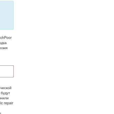
tchPoor
одка
розия
ической
 будут
лнили
c repair
о,