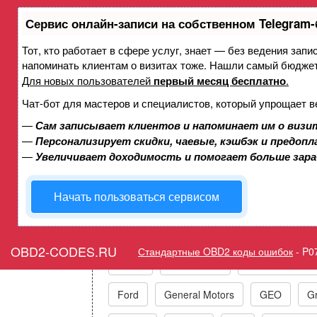
Сервис онлайн-записи на собственном Telegram-
Тот, кто работает в сфере услуг, знает — без ведения запи
Ошибка P07B2 Датчик/вы
напоминать клиентам о визитах тоже. Нашли самый бюдже
о
Для новых пользователей
первый месяц бесплатно
.
Чат-бот для мастеров и специалистов, который упрощает в
—
Сам записывает клиентов и напоминает им о визи
Горит ошибка Check Engine
—
Персонализирует скидки, чаевые, кэшбэк и предоп
Sensor/Swi
—
Увеличивает доходимость и помогает больше зар
Начать пользоваться сервисом
Коды ошибок п
OBD2-CODES.RU
Стандартные OBD2 коды ошибок
-
P0
Acura
Alfa Romeo
Audi/VW/Skoda
Ford
General Motors
GEO
Gr