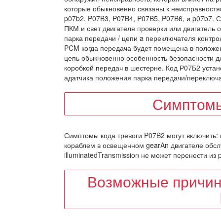
которые обыкновенно связаны к неисправностя
p07b2, P07B3, P07B4, P07B5, P07B6, и p07b7.
ПКМ и свет двигателя проверки или двигатель 
парка передачи / цепи a переключателя контро
PCM когда передача будет помещена в положен
цепь обыкновенно особенность безопасности д
коробкой передач в шестерне. Код Р07Б2 уста
адатчика положения парка передачи/переключ
Симптомы
Симптомы кода тревоги P07B2 могут включить: к
кораблем в освещенном gearAn двигателе обслу
illuminatedTransmission не может перенести из 
Возможные причин