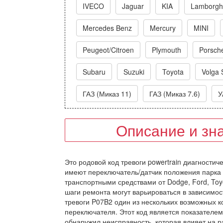
IVECO
Jaguar
KIA
Lamborghi
Mercedes Benz
Mercury
MINI
Peugeot/Citroen
Plymouth
Porsch
Subaru
Suzuki
Toyota
Volga 
ГАЗ (Миказ 11)
ГАЗ (Миказ 7.6)
У
Описание и зн
Это родовой код тревоги powertrain диагностич
имеют переключатель/датчик положения парка п
транспортными средствами от Dodge, Ford, Toyot
шаги ремонта могут варьироваться в зависимост
тревоги P07B2 один из нескольких возможных к
переключателя. Этот код является показателем
обнаружил неисправность, которая влияет на 