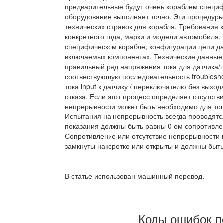
предварительные будут очень кораблем специф
оборудование выполняет точно. Эти процедуры
технических справок для корабля. Требования 
конкретного года, марки и модели автомобиля.
специфическом корабле, конфигурации цепи д
включаемых компонентах. Технические данные 
правильный ряд напряжения тока для датчика/
соотвествующую последовательность troublesho
тока input к датчику / переключателю без вых
отказа. Если этот процесс определяет отсутств
непрерывности может быть необходимо для тог
Испытания на непрерывность всегда проводятс
показания должны быть равны 0 ом сопротивлен
Сопротивление или отсутствие непрерывности 
замкнуты накоротко или открыты и должны быт
В статье использован машинный перевод.
Коды ошибок п