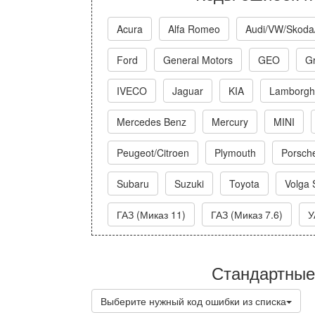
Acura
Alfa Romeo
Audi/VW/Skoda
Ford
General Motors
GEO
Gr
IVECO
Jaguar
KIA
Lamborghi
Mercedes Benz
Mercury
MINI
Peugeot/Citroen
Plymouth
Porsch
Subaru
Suzuki
Toyota
Volga 
ГАЗ (Миказ 11)
ГАЗ (Миказ 7.6)
У
Стандартные
Выберите нужный код ошибки из списка