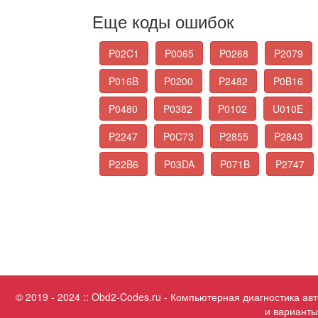
Еще коды ошибок
P02C1
P0065
P0268
P2079
P016B
P0200
P2482
P0B16
P0480
P0382
P0102
U010E
P2247
P0C73
P2855
P2843
P22B6
P03DA
P071B
P2747
© 2019 - 2024 :: Obd2-Codes.ru - Компьютерная диагностика а
и варианты