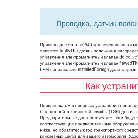
Проводка, датчик поло
Причины для этого p054d код неисправности мо
является faultyThe датчик положения распред
управления электромагнитный клапан defectiv
управления электромагнитный клапан flawedThe
ГРМ неправильно installedForeign дело загрязн
Как устран
Первым шагом в процессе устранения неполад
бюллетеней технической службы (TSB) для изв
Предварительные диагностические шаги будут о
соотвествующие предварительные оборудовани
ниже, но обратитесь к год транспортного средства
конкретных шагов для вашего автомобиля. Удос