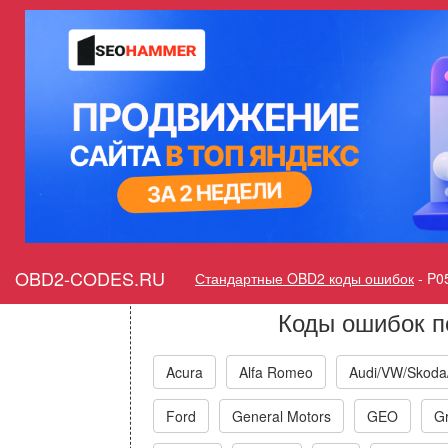
Ошибка P054D Датчик поло
холодный запуск - перерег
Горит ошибка Check Eng
Position Timin
OBD2-CODES.RU
Стандартные OBD2 коды ошибок
-
P0
Коды ошибок п
Acura
Alfa Romeo
Audi/VW/Skoda
Ford
General Motors
GEO
Gr