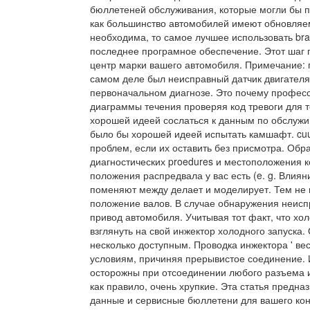
бюллетеней обслуживания, которые могли бы 
как большинство автомобилей имеют обновляе
необходима, то самое лучшее использовать b
последнее програмное обеспечение. Этот шаг п
центр марки вашего автомобиля. Примечание: п
самом деле был неисправный датчик двигателя
первоначальном диагнозе. Это почему профес
диаграммы течения проверяя код тревоги для то
хорошей идеей сослаться к данным по обслужив
было бы хорошей идеей испытать камшафт. cuu
проблем, если их оставить без присмотра. Обр
диагностических proedures и местоположения ко
положения распредвала у вас есть (e. g. Влияни
поменяют между делает и моделирует. Тем не м
положение валов. В случае обнаружения неиспр
привод автомобиля. Учитывая тот факт, что хол
взглянуть на свой инжектор холодного запуска.
несколько доступным. Проводка инжектора ' вес
условиям, причиняя прерывистое соединение. И
осторожны при отсоединении любого разъема ин
как правило, очень хрупкие. Эта статья предн
данные и сервисные бюллетени для вашего кон