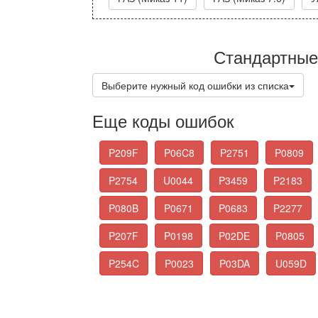
Стандартные
Выберите нужный код ошибки из списка
Еще коды ошибок
P209F
P06C8
P2751
P0809
P2754
U0044
P3459
P2183
P080B
P0671
P0683
P2277
P207F
P0198
P02DE
P0805
P254C
P0023
P03DA
U059D