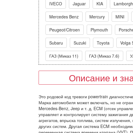
IVECO
Jaguar
KIA
Lamborghi
Mercedes Benz
Mercury
MINI
Peugeot/Citroen
Plymouth
Porsch
Subaru
Suzuki
Toyota
Volga 
ГАЗ (Миказ 11)
ГАЗ (Миказ 7.6)
У
Описание и зн
Это родовой код тревоги powertrain диагностич
Марка автомобиля может включать, но не ограни
Mercedes-Benz, Jeep и т. д. ECM (отсек управ
управляет и контролирует систему зажигания д
агрегатов, впрыска топлива, систем излучения,
других систем. Другая система ECM необходима
переменная система времени клапана (VVT). П