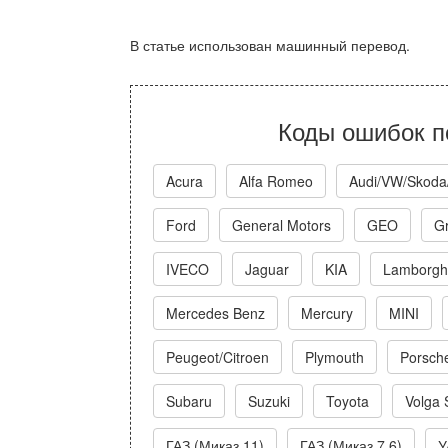
В статье использован машинный перевод.
Коды ошибок п
Acura
Alfa Romeo
Audi/VW/Skoda
Ford
General Motors
GEO
Gr
IVECO
Jaguar
KIA
Lamborghi
Mercedes Benz
Mercury
MINI
Peugeot/Citroen
Plymouth
Porsch
Subaru
Suzuki
Toyota
Volga 
ГАЗ (Миказ 11)
ГАЗ (Миказ 7.6)
У