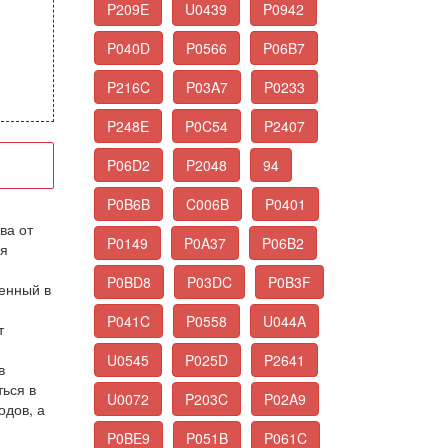
P209E
U0439
P0942
P040D
P0566
P06B7
P216C
P03A7
P0233
P248E
P0C54
P2407
P06D2
P2048
94
P0B6B
C006B
P0401
ва от
P0149
P0A37
P06B2
ся
P0BD8
P03DC
P0B3F
енный в
P041C
P0558
U044A
т
U0545
P025D
P2641
в
ься в
U0072
P203C
P02A9
одов, а
P0BE9
P051B
P061C