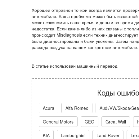
Хорошей отправной точкой всегда является провер
автомобиля. Ваша проблема может быть известной
может сэкономить ваше время и деньги во время ди
недостатка. Если какие-либо из них связаны с топл
происходит Misdiagnosis если техник диагностируе
были диагностированы и были уволены. Затем найди
расхода воздуха на вашем конкретном автомобиле.
В статье использован машинный перевод.
Коды ошибо
Acura
Alfa Romeo
Audi/VW/Skoda/Sea
General Motors
GEO
Great Wall
KIA
Lamborghini
Land Rover
Lex