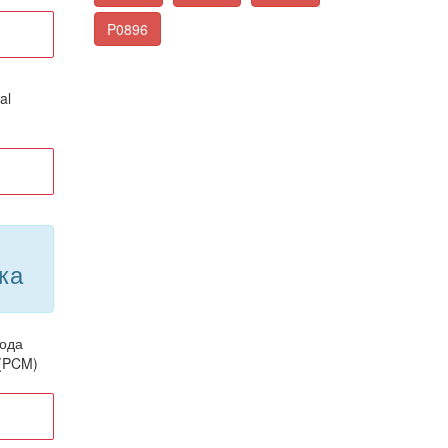
P0896
al
ка
рода
 (PCM)