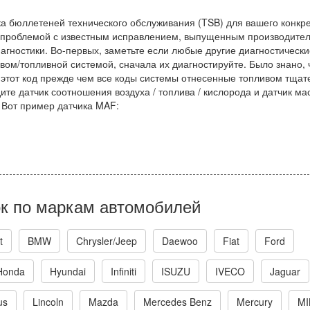
ка бюллетеней технического обслуживания (TSB) для вашего конкр
 проблемой с известным исправлением, выпущенным производител
агностики. Во-первых, заметьте если любые другие диагностическ
ивом/топливной системой, сначала их диагностируйте. Было знано, 
т этот код прежде чем все коды системы отнесенные топливом тщат
те датчик соотношения воздуха / топлива / кислорода и датчик ма
 Вот пример датчика MAF:
к по маркам автомобилей
t
BMW
Chrysler/Jeep
Daewoo
Fiat
Ford
Honda
Hyundai
Infiniti
ISUZU
IVECO
Jaguar
us
Lincoln
Mazda
Mercedes Benz
Mercury
MI