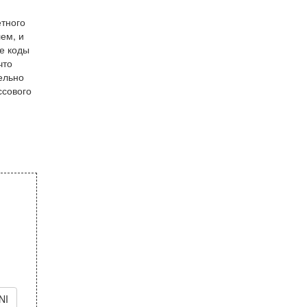
етного
ем, и
ие коды
что
ельно
ссового
NI