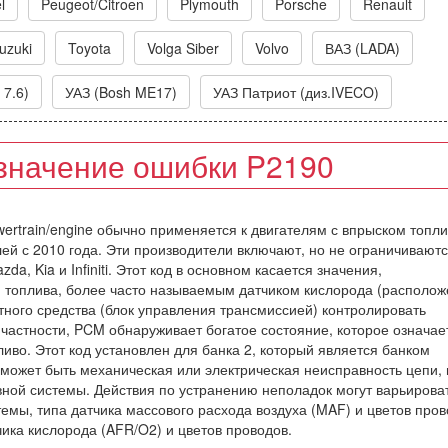
l
Peugeot/Citroen
Plymouth
Porsche
Renault
uzuki
Toyota
Volga Siber
Volvo
ВАЗ (LADA)
 7.6)
УАЗ (Bosh ME17)
УАЗ Патриот (диз.IVECO)
значение ошибки P2190
ertrain/engine обычно применяется к двигателям с впрыском топли
ей с 2010 года. Эти производители включают, но не ограничивают
da, Kia и Infiniti. Этот код в основном касается значения,
 топлива, более часто называемым датчиком кислорода (располож
тного средства (блок управления трансмиссией) контролировать
В частности, PCM обнаруживает богатое состояние, которое означае
иво. Этот код установлен для банка 2, который является банком
может быть механическая или электрическая неисправность цепи, 
вной системы. Действия по устранению неполадок могут варьироват
емы, типа датчика массового расхода воздуха (MAF) и цветов пров
чика кислорода (AFR/O2) и цветов проводов.