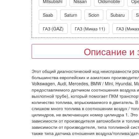
Mitsubishi
Nissan
Oldsmobile
Ope
Saab
Saturn
Scion
Subaru
S
ГАЗ (GAZ)
ГАЗ (Миказ 11)
ГАЗ (Миказ
Описание и 
Этот общий диагностический код неисправности pow
большинства европейских и азиатских производител
Volkswagen, Audi, Mercedes, BMW / Mini, Hyundai, Maz
предоставляемого датчиком соотношения воздуха и
выхлопной трубе), который помогает ПКМ транспор
количество топлива, впрыскиваемого в двигатель. 
слишком много топлива в соотношении воздух / топл
цилиндров, не включающих номер цилиндра 1. Это 
зависимости от производителя автомобиля и топли
зависимости от производителя, типа топливной сист
также типа датчика отношения воздуха/топлива/дат