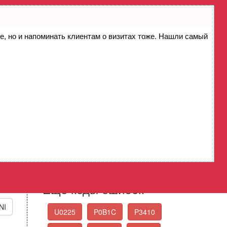
ие, но и напоминать клиентам о визитах тоже. Нашли самый
олостой ход, банк 2
f Idle Bank 2
Стандартные коды
ошибок OBD-II
Выберите нужный код ошибки из списка
Еще коды ошибок
NI
U0225
P0B1C
P3410