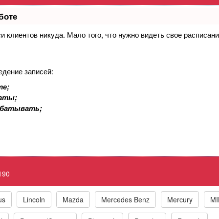
боте
иси клиентов никуда. Мало того, что нужно видеть свое расписан
ом богатая топливовоздушная смесь, х
едение записей:
 Check Engine P2190 System Too Rich Of
те;
латы;
абатывать;
к по маркам автомобилей
t
BMW
Chrysler/Jeep
Daewoo
Fiat
Ford
190
Honda
Hyundai
Infiniti
ISUZU
IVECO
Jaguar
us
Lincoln
Mazda
Mercedes Benz
Mercury
MI