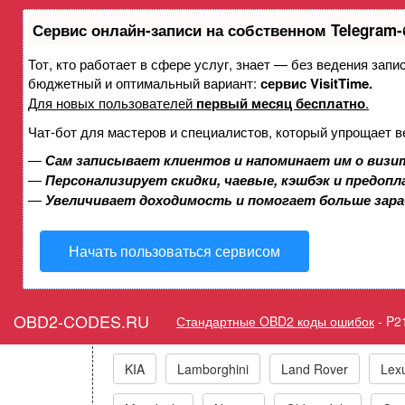
Сервис онлайн-записи на собственном Telegram-
Тот, кто работает в сфере услуг, знает — без ведения зап
Ошибка P2190 Слишк
бюджетный и оптимальный вариант:
сервис VisitTime.
Для новых пользователей
первый месяц бесплатно
.
Чат-бот для мастеров и специалистов, который упрощает в
Горит ошибка
—
Сам записывает клиентов и напоминает им о визи
—
Персонализирует скидки, чаевые, кэшбэк и предоп
—
Увеличивает доходимость и помогает больше зар
Коды ошибо
Начать пользоваться сервисом
Acura
Alfa Romeo
Audi/VW/Skoda/Sea
OBD2-CODES.RU
Стандартные OBD2 коды ошибок
-
P2
General Motors
GEO
Great Wall
KIA
Lamborghini
Land Rover
Lex