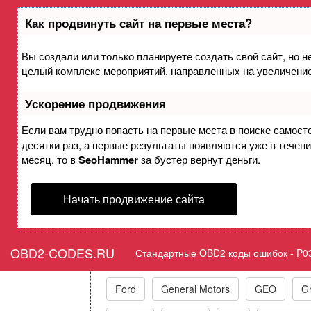
Как продвинуть сайт на первые места?
Вы создали или только планируете создать свой сайт, но не
Ошибка P0356 Катушка за
целый комплекс мероприятий, направленных на увеличение
обмотки - неиспра
Ускорение продвижения
Горит ошибка Check 
Если вам трудно попасть на первые места в поиске самост
десятки раз, а первые результаты появляются уже в течение
Primary/Second
месяц, то в
SeoHammer
за бустер
вернут деньги.
Начать продвижение сайта
Коды ошибок п
OBD2-CODES.RU
Стандартные OBD2 коды ошибок
-
P0
Acura
Alfa Romeo
Audi/VW/Skoda
Ford
General Motors
GEO
Gr