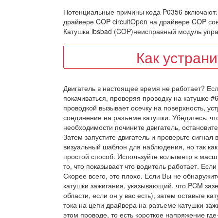
Потенциальные причины кода P0356 включают:
драйвере COP circuitOpen на драйвере COP сое
Катушка lbsbad (COP)неисправный модуль упр
Как устран
Двигатель в настоящее время не работает? Есл
покачиваться, проверяя проводку на катушке #
проводкой вызывает осечку на поверхность, ус
соединение на разъеме катушки. Убедитесь, что
необходимости почините двигатель, остановите
Затем запустите двигатель и проверьте сигнал 
визуальный шаблон для наблюдения, но так как
простой способ. Используйте вольтметр в масшт
то, что показывает что водитель работает. Если
Скорее всего, это плохо. Если Вы не обнаружи
катушки зажигания, указывающий, что PCM зазе
области, если он у вас есть), затем оставьте 
тока на цепи драйвера на разъеме катушки заж
этом проводе, то есть короткое напряжение где