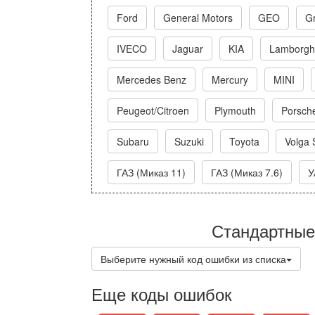
Ford
General Motors
GEO
Gr
IVECO
Jaguar
KIA
Lamborghi
Mercedes Benz
Mercury
MINI
Peugeot/Citroen
Plymouth
Porsch
Subaru
Suzuki
Toyota
Volga 
ГАЗ (Миказ 11)
ГАЗ (Миказ 7.6)
У
Стандартные
Выберите нужный код ошибки из списка
Еще коды ошибок