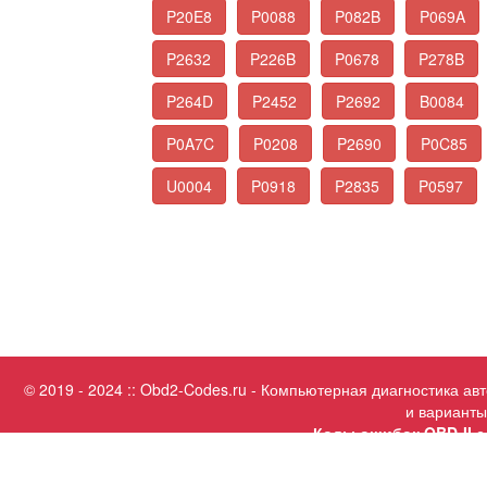
P20E8
P0088
P082B
P069A
P2632
P226B
P0678
P278B
P264D
P2452
P2692
B0084
P0A7C
P0208
P2690
P0C85
U0004
P0918
P2835
P0597
© 2019 - 2024 :: Obd2-Codes.ru - Компьютерная диагностика а
и варианты
Коды ошибок OBD-II с