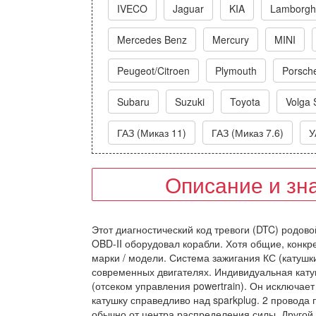
IVECO
Jaguar
KIA
Lamborghi
Mercedes Benz
Mercury
MINI
Peugeot/Citroen
Plymouth
Porsch
Subaru
Suzuki
Toyota
Volga 
ГАЗ (Миказ 11)
ГАЗ (Миказ 7.6)
У
Описание и зн
Этот диагностический код тревоги (DTC) родовой
OBD-II оборудовал корабли. Хотя общие, конкр
марки / модели. Система зажигания КС (катушк
современных двигателях. Индивидуальная кат
(отсеком управления powertrain). Он исключает
катушку справедливо над sparkplug. 2 провода
обычно от центра распределения силы. Другой