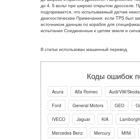
до 4. 5-вольт при широко открытом дросселе. 
подозревается, что испытываемый датчик неис
диагностические Примечания: если TPS был зам
источником данным по корабля для спецификац
испытания Соединенные к цепям земли и сигнал
В статье использован машинный перевод.
Коды ошибок п
Acura
Alfa Romeo
Audi/VW/Skoda
Ford
General Motors
GEO
Gr
IVECO
Jaguar
KIA
Lamborghi
Mercedes Benz
Mercury
MINI