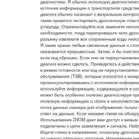
диагностики. Я обычно использую диагностичес
источник информации о транспортном средстве
диагноз обычно начинает с визуальным контро
также нравится тестировать дроссельную плас
углерода. Отремонтируйте или замените непо
необходимости, тогда перепроверьте тело дрос
разъему извлеките все сохраненные коды неис
Я также храню любые связанные данные о стоп
оказывается прерывистым. Затем, я бы очистил
если код сброшен. Если оно не переустановле
диагноз можно сделать. Приведитесь в действи
в режим готовности или код не переустановлен
обслуживания (TSB), которые относятся к конкр
проконсультировавшись с источником информац
используйте информацию, содержащуюся в соо
может быть особенно полезно диагностируя пр
полезную информацию о сбоях и несоответстви
поток данных сканера для отображения только 
ответ на данные. Если никакие глюки не обнар
Использование DVOM дает вам доступ к живым
подключены к цепи заземления и сигнала. На
Ищите глюки в напряжении, поскольку дроссел
до широко открытого дросселя. Напряжение ток