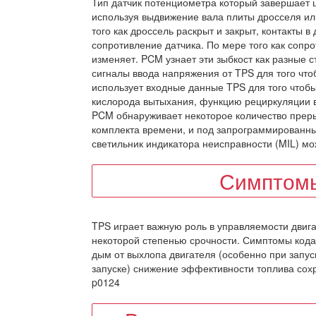
Тип датчик потенциометра который завершает ц
используя выдвижение вала плиты дросселя ил
того как дроссель раскрыт и закрыт, контакты 
сопротивление датчика. По мере того как сопр
изменяет. PCM узнает эти зыбкост как разные 
сигналы ввода напряжения от TPS для того что
использует входные данные TPS для того чтоб
кислорода вытыхания, функцию рециркуляции вы
PCM обнаруживает некоторое количество преры
комплекта времени, и под запрограммированны
светильник индикатора неисправности (MIL) мо
Симптомы
TPS играет важную роль в управляемости двиг
некоторой степенью срочности. Симптомы кода
дым от выхлопа двигателя (особенно при запус
запуске) снижение эффективности топлива сох
p0124