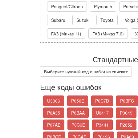
Peugeot/Citroen
Plymouth
Porsch
Subaru
Suzuki
Toyota
Volga 
ГАЗ (Миказ 11)
ГАЗ (Миказ 7.6)
У
Стандартные
Выберите нужный код ошибки из списка
Еще коды ошибок
U3006
P050E
P0C7D
P0BFC
P0A35
P0BAA
U0417
P0049
P07AE
P0C6E
P3441
P2852
P0BCD
P0CAE
P0196
P0A89