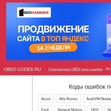
Ошибка P0124 Датчик А п
датчик А положения педали 
элект
Горит ошибка Check E
Sensor/Switch
OBD2-CODES.RU
Стандартные OBD2 коды ошибок
-
P0
Коды ошибок п
Acura
Alfa Romeo
Audi/VW/Skoda
Ford
General Motors
GEO
Gr