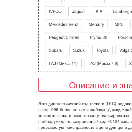
IVECO
Jaguar
KIA
Lamborghi
Mercedes Benz
Mercury
MINI
Peugeot/Citroen
Plymouth
Porsch
Subaru
Suzuki
Toyota
Volga 
ГАЗ (Миказ 11)
ГАЗ (Миказ 7.6)
У
Описание и зн
Этот диагностический код тревоги (DTC) родовой
всем 1996-более новым кораблям (Доджу, Крайсл
конкретные шаги ремонта могут варьироваться 
я обнаружил, что сохраненный код P0124 озна
прерывистую неисправность в цепи для цепи д