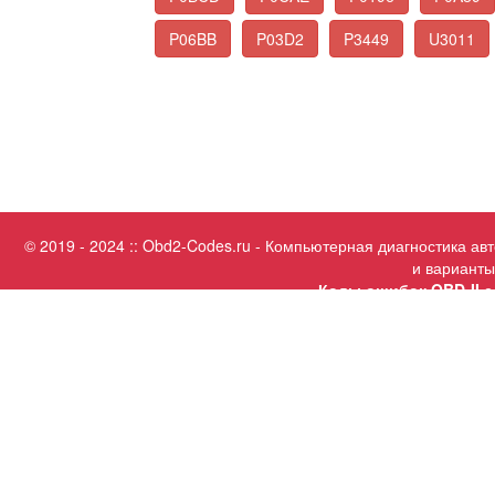
P06BB
P03D2
P3449
U3011
© 2019 - 2024 :: Obd2-Codes.ru - Компьютерная диагностика а
и варианты
Коды ошибок OBD-II с