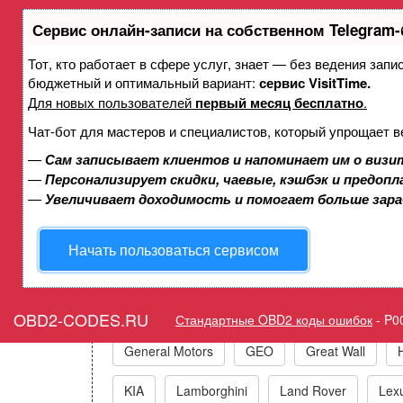
Сервис онлайн-записи на собственном Telegram-
Тот, кто работает в сфере услуг, знает — без ведения зап
Ошибка P0063 Подогреваемый
бюджетный и оптимальный вариант:
сервис VisitTime.
Для новых пользователей
первый месяц бесплатно
.
Чат-бот для мастеров и специалистов, который упрощает в
—
Сам записывает клиентов и напоминает им о визи
Горит ошибка Ch
—
Персонализирует скидки, чаевые, кэшбэк и предоп
—
Увеличивает доходимость и помогает больше зар
Начать пользоваться сервисом
Коды ошибо
Acura
Alfa Romeo
Audi/VW/Skoda/Sea
OBD2-CODES.RU
Стандартные OBD2 коды ошибок
-
P0
General Motors
GEO
Great Wall
KIA
Lamborghini
Land Rover
Lex