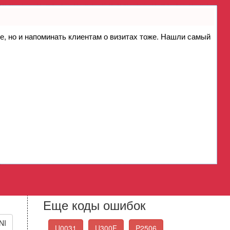
ие, но и напоминать клиентам о визитах тоже. Нашли самый
ление нагревателем - низкий
Circuit Low B2S3
Стандартные коды
ошибок OBD-II
Выберите нужный код ошибки из списка
Еще коды ошибок
NI
U0031
U300F
P2506