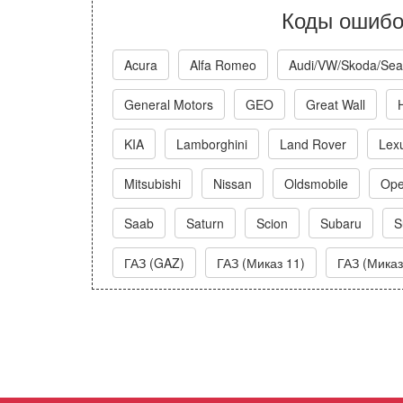
Коды ошибо
Acura
Alfa Romeo
Audi/VW/Skoda/Sea
General Motors
GEO
Great Wall
KIA
Lamborghini
Land Rover
Lex
Mitsubishi
Nissan
Oldsmobile
Ope
Saab
Saturn
Scion
Subaru
S
ГАЗ (GAZ)
ГАЗ (Миказ 11)
ГАЗ (Миказ