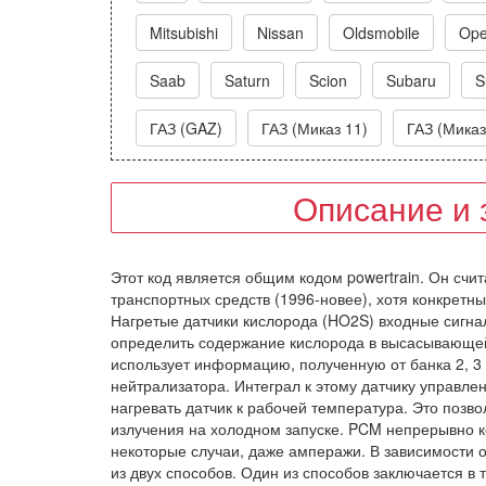
Mitsubishi
Nissan
Oldsmobile
Ope
Saab
Saturn
Scion
Subaru
S
ГАЗ (GAZ)
ГАЗ (Миказ 11)
ГАЗ (Миказ
Описание и 
Этот код является общим кодом powertrain. Он счи
транспортных средств (1996-новее), хотя конкретн
Нагретые датчики кислорода (HO2S) входные сигна
определить содержание кислорода в высасывающей с
использует информацию, полученную от банка 2, 3
нейтрализатора. Интеграл к этому датчику управл
нагревать датчик к рабочей температура. Это позв
излучения на холодном запуске. PCM непрерывно к
некоторые случаи, даже амперажи. В зависимости 
из двух способов. Один из способов заключается в