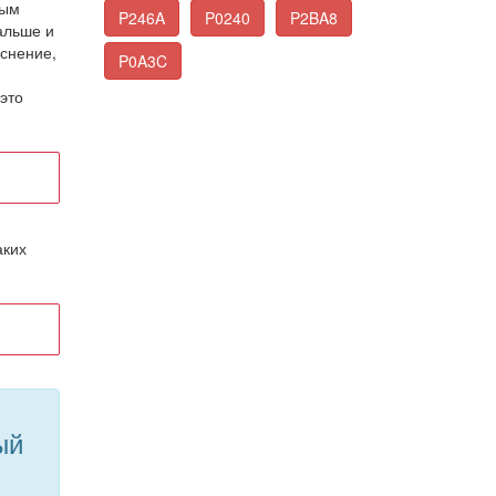
ным
P246A
P0240
P2BA8
альше и
снение,
P0A3C
это
аких
ый