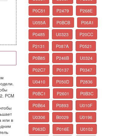
P0C51
P2479
P268E
U055A
P0BCB
P06A1
P0485
U0323
P20CC
P2131
P087A
P0521
P0B85
P246B
U0324
P02C7
P0137
P0347
ям
U0410
P050D
P2836
модели.
тобы
P0BC1
P2601
P0B3C
 2. PCM
P0B64
P0893
U010F
 чтобы
ньшает
U0306
B0029
U0196
 или в
одним
P063D
P016E
U0102
тель