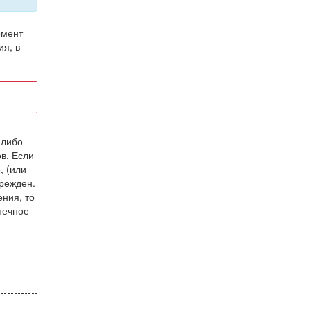
емент
ия, в
-либо
в. Если
, (или
врежден.
ния, то
нечное