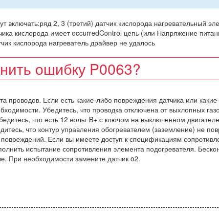
 включать:ряд 2, 3 (третий) датчик кислорода нагревательный эл
чика кислорода имеет occurredControl цепь (или Напряжение питан
чик кислорода нагреватель драйвер не удалось
анить ошибку P0063?
та проводов. Если есть какие-либо повреждения датчика или какие
ходимости. Убедитесь, что проводка отключена от выхлопных газо
бедитесь, что есть 12 вольт B+ с ключом на выключенном двигателе
едитесь, что контур управления обогревателем (заземление) не по
е повреждений. Если вы имеете доступ к спецификациям сопротивле
полнить испытание сопротивления элемента подогревателя. Беско
е. При необходимости замените датчик o2.