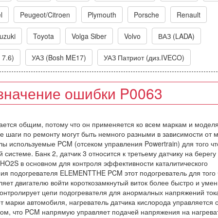
l
Peugeot/Citroen
Plymouth
Porsche
Renault
uzuki
Toyota
Volga Siber
Volvo
ВАЗ (LADA)
 7.6)
УАЗ (Bosh ME17)
УАЗ Патриот (диз.IVECO)
значение ошибки P0063
тается общим, потому что он применяется ко всем маркам и модел
ые шаги по ремонту могут быть немного разными в зависимости от 
лы используемые PCM (отсеком управления Powertrain) для того ч
истеме. Банк 2, датчик 3 относится к третьему датчику на берегу
 HO2S в основном для контроля эффективности каталитического
ения подогревателя ELEMENTTHE PCM этот подогреватель для того
оляет двигателю войти короткозамкнутый виток более быстро и уме
онтролирует цепи подогревателя для анормалных напряжений тока
от марки автомобиля, нагреватель датчика кислорода управляется 
 том, что PCM напрямую управляет подачей напряжения на нагрева