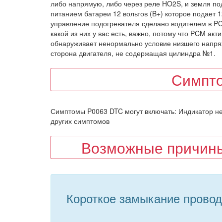
либо напрямую, либо через реле HO2S, и земля по
питанием батареи 12 вольтов (B+) которое подает 
управление подогревателя сделано водителем в PC
какой из них у вас есть, важно, потому что PCM ак
обнаруживает ненормально условие низшего напряж
сторона двигателя, не содержащая цилиндра №1.
Симпт
Симптомы P0063 DTC могут включать: Индикатор неис
других симптомов
Возможные причины
Короткое замыкание провод