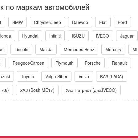
к по маркам автомобилей
t
BMW
Chrysler/Jeep
Daewoo
Fiat
Ford
Honda
Hyundai
Infiniti
ISUZU
IVECO
Jaguar
us
Lincoln
Mazda
Mercedes Benz
Mercury
MI
l
Peugeot/Citroen
Plymouth
Porsche
Renault
uzuki
Toyota
Volga Siber
Volvo
ВАЗ (LADA)
 7.6)
УАЗ (Bosh ME17)
УАЗ Патриот (диз.IVECO)