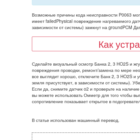
Возможные причины кода неисправности P0063 могут
имеет failedPhysical повреждение нагреваемого дат
зависимости от системы) замкнут на groundPCM Дат
Как устр
Сделайте визуальный осмотр Банка 2, 3 HO2S и жгу
повреждения проводки, ремонт/замена по мере необ
все выглядит хорошо, отключите Банк 2, 3 HO2S и у
земля присутствует, в зависимости от системы). Уб
Если да, снимите датчик o2 и проверьте на наличи
вы можете использовать Омметр для того чтобы вы
сопротивление показывает открытое в подогревател
В статье использован машинный перевод.