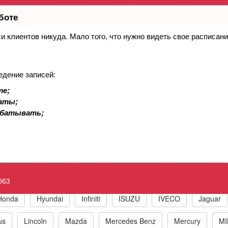
боте
иси клиентов никуда. Мало того, что нужно видеть свое расписан
 кислородный датчик 3, банк 2, управ
уровень сигнала
едение записей:
те;
eck Engine P0063 HO2S Heater Control 
латы;
абатывать;
к по маркам автомобилей
t
BMW
Chrysler/Jeep
Daewoo
Fiat
Ford
063
Honda
Hyundai
Infiniti
ISUZU
IVECO
Jaguar
us
Lincoln
Mazda
Mercedes Benz
Mercury
MI