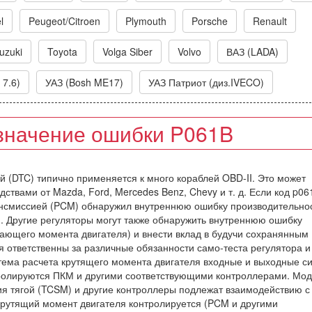
l
Peugeot/Citroen
Plymouth
Porsche
Renault
uzuki
Toyota
Volga Siber
Volvo
ВАЗ (LADA)
 7.6)
УАЗ (Bosh ME17)
УАЗ Патриот (диз.IVECO)
значение ошибки P061B
ий (DTC) типично применяется к много кораблей OBD-II. Это может
ствами от Mazda, Ford, Mercedes Benz, Chevy и т. д. Если код p06
рансмиссией (PCM) обнаружил внутреннюю ошибку производительнос
. Другие регуляторы могут также обнаружить внутреннюю ошибку
ющего момента двигателя) и внести вклад в будучи сохранянным
я ответственны за различные обязанности само-теста регулятора 
стема расчета крутящего момента двигателя входные и выходные с
ролируются ПКМ и другими соответствующими контроллерами. Мод
я тягой (TCSM) и другие контроллеры подлежат взаимодействию с
Крутящий момент двигателя контролируется (PCM и другими