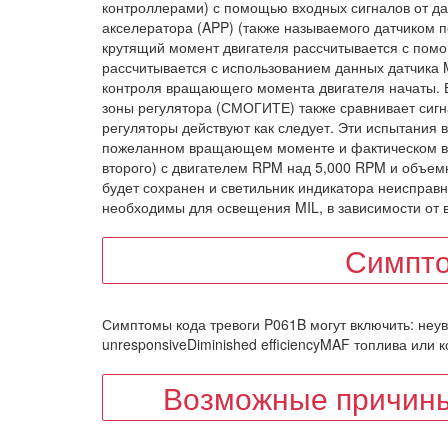
контроллерами) с помощью входных сигналов от да
акселератора (APP) (также называемого датчиком
крутящий момент двигателя рассчитывается с помо
рассчитывается с использованием данных датчика 
контроля вращающего момента двигателя начаты. 
зоны регулятора (СМОГИТЕ) также сравнивает сигн
регуляторы действуют как следует. Эти испытания
пожеланном вращающем моменте и фактическом в
второго) с двигателем RPM над 5,000 RPM и объе
будет сохранен и светильник индикатора неисправн
необходимы для освещения MIL, в зависимости от 
Симпт
Симптомы кода тревоги P061B могут включить: неуве
unresponsiveDiminished efficiencyMAF топлива или 
Возможные причины