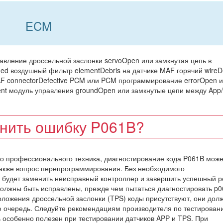
ECM
равление дроссельной заслонки servoOpen или замкнутая цепь в
ged воздушный фильтр elementDebris на датчике MAF горячий wireDe
AF connectorDefective PCM или PCM программирование errorOpen 
ient модуль управления groundOpen или замкнутые цепи между App
анить ошибку P061B?
о профессионального техника, диагностирование кода P061B може
также вопрос перепрограммирования. Без необходимого
будет заменить неисправный контроллер и завершить успешный р
должны быть исправлены, прежде чем пытаться диагностировать p0
положения дроссельной заслонки (TPS) коды присутствуют, они дол
ю очередь. Следуйте рекомендациям производителя по тестирован
 особенно полезен при тестировании датчиков APP и TPS. При