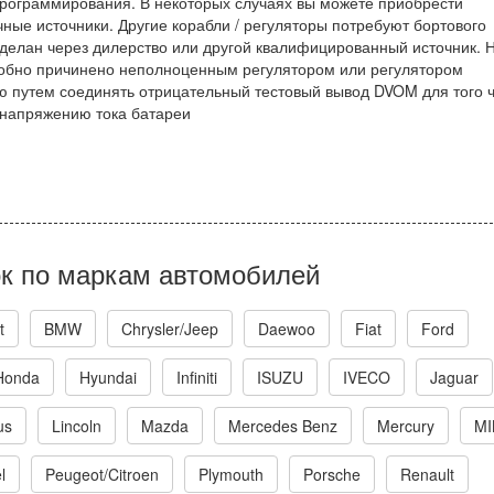
программирования. В некоторых случаях вы можете приобрести
ые источники. Другие корабли / регуляторы потребуют бортового
делан через дилерство или другой квалифицированный источник. 
добно причинено неполноценным регулятором или регулятором
ую путем соединять отрицательный тестовый вывод DVOM для того 
 напряжению тока батареи
к по маркам автомобилей
t
BMW
Chrysler/Jeep
Daewoo
Fiat
Ford
Honda
Hyundai
Infiniti
ISUZU
IVECO
Jaguar
us
Lincoln
Mazda
Mercedes Benz
Mercury
MI
l
Peugeot/Citroen
Plymouth
Porsche
Renault