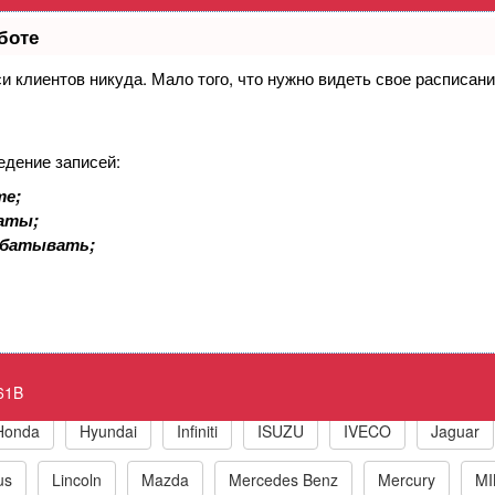
боте
иси клиентов никуда. Мало того, что нужно видеть свое расписан
лок управления двигателем, расчет кр
проблемы функционирования
едение записей:
те;
ne P061B Internal Control Module Torque
латы;
абатывать;
к по маркам автомобилей
t
BMW
Chrysler/Jeep
Daewoo
Fiat
Ford
61B
Honda
Hyundai
Infiniti
ISUZU
IVECO
Jaguar
us
Lincoln
Mazda
Mercedes Benz
Mercury
MI