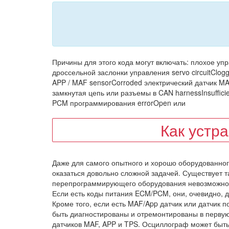
Причины для этого кода могут включать: плохое уп
дроссельной заслонки управления servo circuitClog
APP / MAF sensorCorroded электрический датчик M
замкнутая цепь или разъемы в CAN harnessInsuffic
PCM программирования errorOpen или
Как устр
Даже для самого опытного и хорошо оборудованног
оказаться довольно сложной задачей. Существует 
перепрограммирующего оборудования невозможно 
Если есть коды питания ECM/PCM, они, очевидно, 
Кроме того, если есть MAF/App датчик или датчик 
быть диагностированы и отремонтированы в перву
датчиков MAF, APP и TPS. Осциллограф может быть