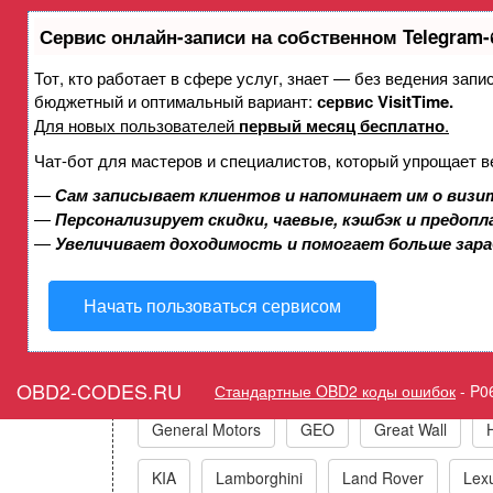
Сервис онлайн-записи на собственном Telegram-
Тот, кто работает в сфере услуг, знает — без ведения зап
Ошибка P061B Электронный б
бюджетный и оптимальный вариант:
сервис VisitTime.
Для новых пользователей
первый месяц бесплатно
.
Чат-бот для мастеров и специалистов, который упрощает в
—
Сам записывает клиентов и напоминает им о визи
Горит ошибка Check Engi
—
Персонализирует скидки, чаевые, кэшбэк и предоп
—
Увеличивает доходимость и помогает больше зар
Начать пользоваться сервисом
Коды ошибо
Acura
Alfa Romeo
Audi/VW/Skoda/Sea
OBD2-CODES.RU
Стандартные OBD2 коды ошибок
-
P0
General Motors
GEO
Great Wall
KIA
Lamborghini
Land Rover
Lex