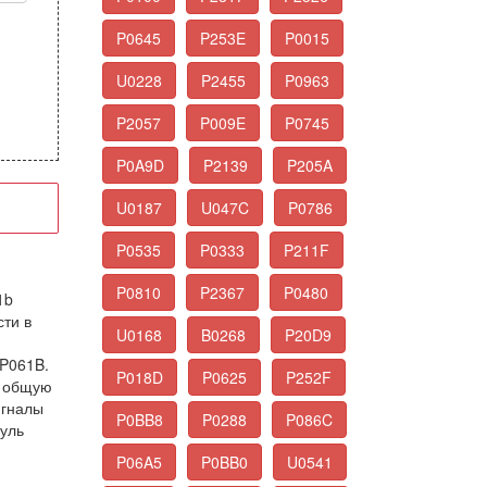
P0645
P253E
P0015
U0228
P2455
P0963
P2057
P009E
P0745
P0A9D
P2139
P205A
U0187
U047C
P0786
P0535
P0333
P211F
P0810
P2367
P0480
1b
ти в
U0168
B0268
P20D9
 P061B.
P018D
P0625
P252F
и общую
игналы
P0BB8
P0288
P086C
уль
P06A5
P0BB0
U0541