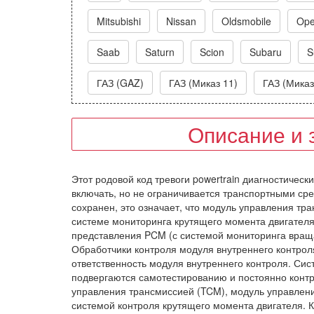
Mitsubishi
Nissan
Oldsmobile
Ope
Saab
Saturn
Scion
Subaru
S
ГАЗ (GAZ)
ГАЗ (Миказ 11)
ГАЗ (Миказ
Описание и 
Этот родовой код тревоги powertrain диагностическ
включать, но не ограничивается транспортными сред
сохранен, это означает, что модуль управления т
системе мониторинга крутящего момента двигателя
представления PCM (с системой мониторинга враща
Обработчики контроля модуля внутреннего контрол
ответственность модуля внутреннего контроля. Си
подвергаются самотестированию и постоянно конт
управления трансмиссией (TCM), модуль управлени
системой контроля крутящего момента двигателя. 