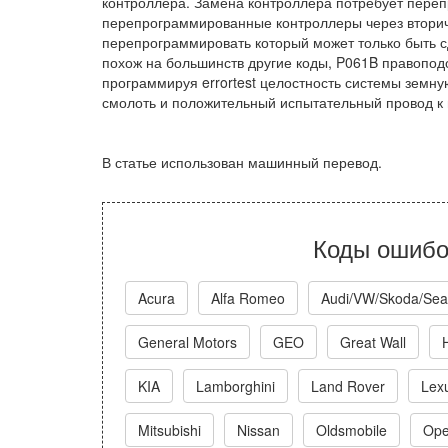
контроллера. Замена контроллера потребует пере
перепрограммированные контроллеры через вторичн
перепрограммировать который может только быть с
похож на большинств другие коды, P061B правопо
программируя errortest целостность системы земн
смолоть и положительный испытательный провод к
В статье использован машинный перевод.
Коды ошибо
Acura
Alfa Romeo
Audi/VW/Skoda/Sea
General Motors
GEO
Great Wall
KIA
Lamborghini
Land Rover
Lex
Mitsubishi
Nissan
Oldsmobile
Ope