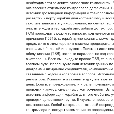
необходимости замените отказавшие компоненты. Е
объявления отдельного контроллера дефектным. По
источник достоверной информации о транспортном 
развертки к порту корабля диагностическому и вос
захотите записать эту информацию, на случай, ес
очистите коды и тест-драйв автомобиля до тех пор,
PCM переходит в режим готовности, код является п
причинило П061Б, который нужно хранить, может д
продолжите с этим коротким списком предваритель
ваш самый большой инструмент. Поиск вы источни
обслуживания (TSB), которые параллельно код хран
выставлены. Если вы находите правое TSB, то оно
главном путе. Используйте ваш источник данных по
диаграммы штыря-вне соединителя, компонентные 
связанные с кодом и кораблем в вопросе. Использу
регулятора. Испытайте и замените дунутые взрыва
цепь. Если все предохранители и реле, по-видимо
проводки и жгутов, связанных с контроллером. Вы 
источник информации корабля для того чтобы пол
проверки целостности грунта. Визуально проверьт
столкновения. Любой контроллер, который поврежд
контроллера и контуры заземления не повреждены