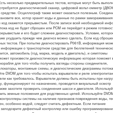
сть несколько предварительных тестов, которые могут быть выпол
требуется диагностический сканер, цифровой вольт-омметр (ДВО
средстве. Осциллограф также может оказаться полезным. Соедини
становите все, котор хранят коды и данные по рамки замораживания
ли код окажется прерывистым. После записи всей необходимой ин
 пока код не будет сброшен или PCM не перейдет в режим готовнос
рерывистым и его будет сложнее диагностировать. Условие, которо
аже ухудшить прежде чем диагноз можно сделать. Если код сброше
ных тестов. При попытке диагностировать P061B, информация мож
к информации о транспортном средстве для бюллетеней техническ
ится, автомобиль (год, марка, модель и двигатель), и симптомы
 может произвести диагностическую информацию которая поможет 
 корабля для того чтобы получить взгляды стороны соединителя,
локаторы, монтажные схемы, и диагностические диаграммы поток
йте DVOM для того чтобы испытать взрыватели и реле электропита
тели как требовалось. Взрыватели должны быть испытаны при нагр
му, функционируют по назначению, проводится визуальный осмотр
также захотите проверить соединения шасси и двигателя. Использу
учить земные положения для родственных цепей. Используйте DVO
е контроллеры системы на наличие признаков повреждения воды, те
ен, особенно водой, следует считать дефектным. Если питание
, заподозрите дефектный контроллер или ошибку программировани