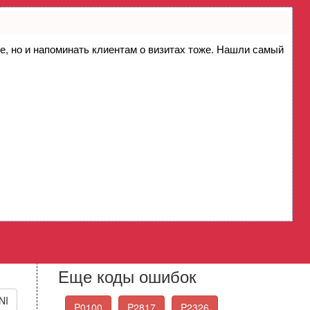
ие, но и напоминать клиентам о визитах тоже. Нашли самый
утящего момента двигателя -
 Calculation Performance
Стандартные коды
ошибок OBD-II
Выберите нужный код ошибки из списка
Еще коды ошибок
NI
P0100
P2817
P2326