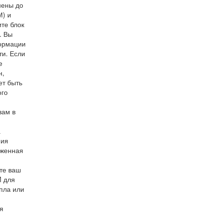
нены до
М) и
те блок
. Вы
формации
ти. Если
е
н,
ет быть
ого
вам в
а
ния
уженная
йте ваш
M для
пла или
я