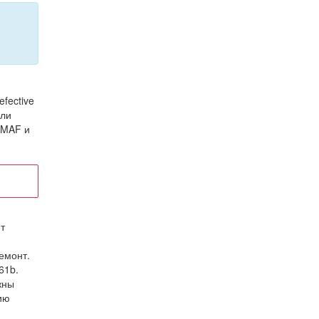
fective
или
/MAF и
т
емонт.
61b.
жны
ию