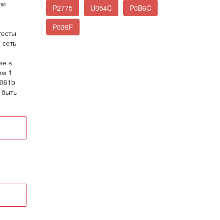
ли
P2775
U054C
P0B6C
P039F
тесты
 сеть
ие в
ем 1
p061b
 быть