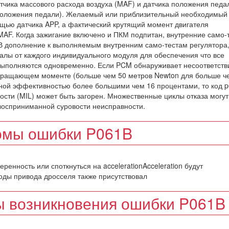
тчика массового расхода воздуха (MAF) и датчика положения педа
 положения педали). Желаемый или приблизительный необходимый
щью датчика APP, а фактический крутящий момент двигателя
MAF. Когда зажигание включено и ПКМ подпитан, внутренние само-
В дополнение к выполняемым внутренним само-тестам регулятора,
алы от каждого индивидуального модуля для обеспечения что все
 выполняются одновременно. Если PCM обнаруживает несоответств
ращающем моменте (больше чем 50 метров Newton для больше ч
мной эффективностью более большими чем 16 процентами, то код 
ости (MIL) может быть загорен. Множественные циклы отказа могут
восприниманной суровости неисправности.
омы ошибки P061B
ренность или споткнуться на accelerationAcceleration будут
коды привода дросселя также присутствовал
 возникновения ошибки P061B