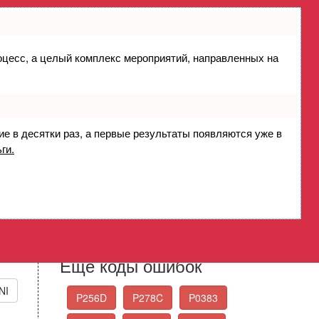
роцесс, а целый комплекс мероприятий, направленных на
ажигания - функционирование
 Coil Control Performance
ие в десятки раз, а первые результаты появляются уже в
ги.
Стандартные коды
ошибок OBD-II
Выберите нужный код ошибки из списка
Еще коды ошибок
NI
P256D
P278C
P0383