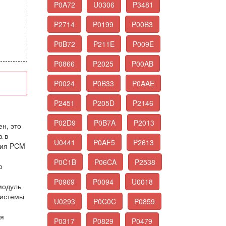
P0A72
U0306
P3481
P2714
P0199
P00B3
P0B72
P211E
P009E
P0866
P2025
P00AB
P0024
P0B33
P0AAE
P2451
P205D
P2146
P02D9
P0B7A
P2013
ен, это
а в
U0441
P0AF5
P2613
ния PCM
P0C1B
P06CA
P2538
о
P0969
P0094
U0018
модуль
Системы
U0293
P0C0C
P0859
уя
P0317
P0829
P0479