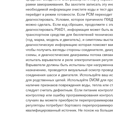
рамки замораживания. Вы захотите записать эту ин
необходимой информации очистите коды и тест-дра
перейдет в режим готовности. Если PCM переходит 
диагностировать. Условие, которое причинило П06Д
можно сделать. Если код сброшен, продолжите с эт
диагностировать P06D1, информация может быть в
транспортном средстве для бюллетеней техническо
(год, марка, модель и двигатель), и симптомы выст
диагностическую информацию которая поможет вам 
чтобы получить взгляды стороны соединителя, ди
схемы, и диагностические диаграммы потока связан
испытать взрыватели и реле электропитания регуля
Взрыватели должны быть испытаны при нагруженная
назначению, проводится визуальный осмотр проводк
соединения шасси и двигателя. Используйте ваш и
для родственных цепей. Используйте DVOM для про
наличие признаков повреждения воды, тепла или с
следует считать дефектным. Если питание контрол
контроллер или ошибку программирования контрол
случаях вы можете приобрести перепрограммирован
регуляторы потребуют бортового перепрограммиров
квалифицированный источник. Не похож на больши