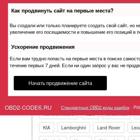
Как продвинуть сайт на первые места?
Вы создали или только планируете создать свой сайт, но н
Ошибка P06D1 Внутренний бл
увеличение его посещаемости и повышение его позиций в 
Ускорение продвижения
Горит ошибка Check Engin
Если вам трудно попасть на первые места в поиске самост
течение первых 7 дней. Если ни один запрос у вас не продв
Коды ошибо
Начать продвижение сайта
Acura
Alfa Romeo
Audi/VW/Skoda/Sea
OBD2-CODES.RU
Стандартные OBD2 коды ошибок
-
P0
General Motors
GEO
Great Wall
KIA
Lamborghini
Land Rover
Lex