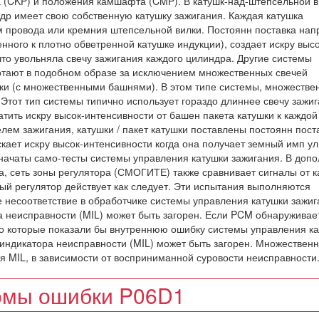
 (CKP) и положения камшафта (CMP). В катушк-над-штепсельной в
др имеет свою собственную катушку зажигания. Каждая катушка
ом провода или кремния штепсельной вилки. Постоянн поставка на
нного к плотно обветренной катушке индукции), создает искру высо
что увольняла свечу зажигания каждого цилиндра. Другие системы
отают в подобном образе за исключением множественных свечей
шки (с множественными башнями). В этом типе системы, множестве
Этот тип системы типично использует гораздо длиннее свечу зажи
тить искру высок-интенсивности от башен пакета катушки к каждой
ем зажигания, катушки / пакет катушки поставлены постоянн пост
кает искру высок-интенсивности когда она получает земный имп ул
начаты само-тесты системы управления катушки зажигания. В доп
, сеть зоны регулятора (СМОГИТЕ) также сравнивает сигналы от к
ый регулятор действует как следует. Эти испытания выполняются
несоответствие в обработчике системы управления катушки зажиг
а неисправности (MIL) может быть загорен. Если PCM обнаруживае
то которые показали бы внутреннюю ошибку системы управления к
 индикатора неисправности (MIL) может быть загорен. Множествен
я MIL, в зависимости от восприниманной суровости неисправности
мы ошибки P06D1