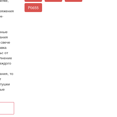
илке,
P0655
пряжения
к-
нные
гания
 свече
авка
ьс от
олнение
аждого
ания, то
т
атушки
ные
.