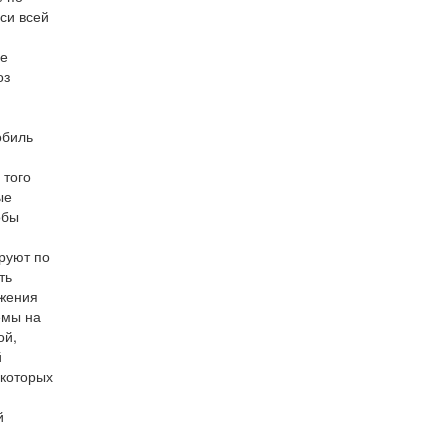
си всей
ее
оз
обиль
 того
ые
обы
руют по
ть
ожения
емы на
ой,
й
екоторых
й