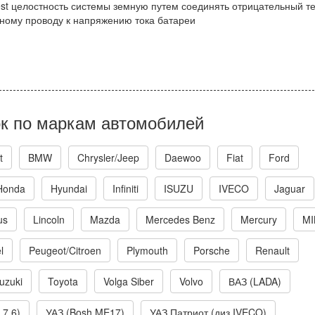
est целостность системы земную путем соединять отрицательный т
ному проводу к напряжению тока батареи
к по маркам автомобилей
t
BMW
Chrysler/Jeep
Daewoo
Fiat
Ford
Honda
Hyundai
Infiniti
ISUZU
IVECO
Jaguar
us
Lincoln
Mazda
Mercedes Benz
Mercury
MI
l
Peugeot/Citroen
Plymouth
Porsche
Renault
uzuki
Toyota
Volga Siber
Volvo
ВАЗ (LADA)
 7.6)
УАЗ (Bosh ME17)
УАЗ Патриот (диз.IVECO)