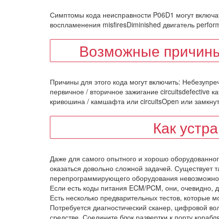
Симптомы кода неисправности P06D1 могут включат
воспламенения misfiresDiminished двигатель perfo
Возможные причины
Причины для этого кода могут включить: Небезупр
первичное / вторичное зажигание circuitsdefective к
кривошина / камшафта или circuitsOpen или замкнут
Как устр
Даже для самого опытного и хорошо оборудованног
оказаться довольно сложной задачей. Существует 
перепрограммирующего оборудования невозможно 
Если есть коды питания ECM/PCM, они, очевидно, 
Есть несколько предварительных тестов, которые 
Потребуется диагностический сканер, цифровой в
средстве. Соедините блок развертки к порту корабл