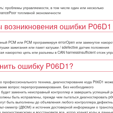
ь: проблемы управляемости, в том числе один или несколько
rmancePoor топливной экономичности
 возникновения ошибки P06D1
ечный PCM или PCM программируя errorOpen или замкнутое накоро
атушки зажигания или пакет катушки / sdefective датчик положения
ая накоротко цепь или разъемы в CAN harnessinsufficient отсек уп
анить ошибку P06D1?
о профессионального техника, диагностирование кода P06D1 мож
также вопрос перепрограммирования. Без необходимого
будет заменить неисправный контроллер и завершить успешный р
должны быть исправлены, прежде чем пытаться диагностировать p0
могут быть выполнены до объявления любого контроллера дефектн
ольт-омметр (ДВОМ) и источник достоверной информации о трансп
я диагностическому и восстановите все, котор хранят коды и данны