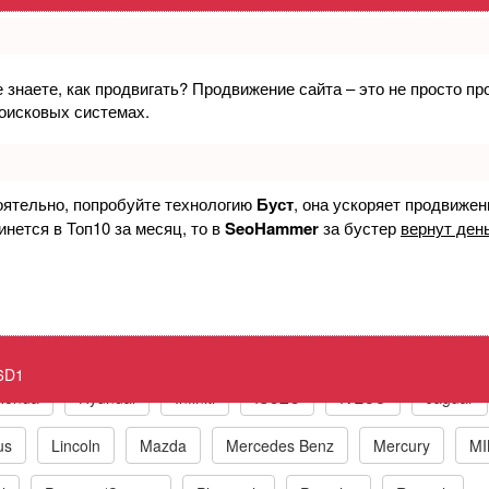
е знаете, как продвигать? Продвижение сайта – это не просто п
ок управления, управление катушкой з
поисковых системах.
e P06D1 Internal Control Module Ignition
оятельно, попробуйте технологию
Буст
, она ускоряет продвижен
инется в Топ10 за месяц, то в
SeoHammer
за бустер
вернут день
к по маркам автомобилей
t
BMW
Chrysler/Jeep
Daewoo
Fiat
Ford
6D1
Honda
Hyundai
Infiniti
ISUZU
IVECO
Jaguar
us
Lincoln
Mazda
Mercedes Benz
Mercury
MI