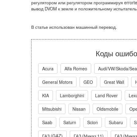
регулятором или регулятором программируя errort
вывод DVOM к земле и положительному испытатель
В статье использован машинный перевод.
Коды ошибо
Acura
Alfa Romeo
Audi/VW/Skoda/Sea
General Motors
GEO
Great Wall
KIA
Lamborghini
Land Rover
Lex
Mitsubishi
Nissan
Oldsmobile
Ope
Saab
Saturn
Scion
Subaru
S
ГАЗ (GAZ)
ГАЗ (Миказ 11)
ГАЗ (Миказ