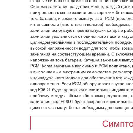
входные сигналы от датчиков положения кривошина
Система зажигания раздатчик-менее, каждый цилин
прикреплена к свече зажигания с коротким ботинк
тока батареи, и земного импа ульс от PCM (приложе
интенсивности (много тысяч вольтов) необходимы, 
зажигания используют пакеты катушки которые раб
зажигания увольняются от одиночного пакета кату
цилиндры увольняны в последовательном порядке. 
высокой напряженности водит для того чтобы возвра
зажигания на соотвествующем времени. С включател
напряжения тока батареи. Катушка зажигания выпус
PCM. Когда зажигание включено и PCM подпитано, 
к выполняемым внутренним само-тестам регулятора
индивидуального модуля для обеспечения что кажд
одновременно. Если PCM обнаруживает внутреннее 
код P06D1 будет храниться и светильник индикатор
проблему между любым из бортовых регуляторов, 
зажигания, код P06D1 будет сохранен и светильник
циклы отказа могут быть необходимы для освещени
Симпто