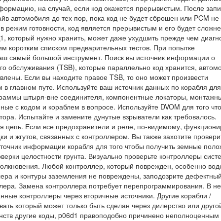
формацию, на случай, если код окажется прерывистым. После запи
йв автомобиля до тех пор, пока код не будет сброшен или PCM не
в режим готовности, код является прерывистым и его будет сложн
1, который нужно хранить, может даже ухудшить прежде чем диагн
им коротким списком предварительных тестов. При попытке
аш самый большой инструмент. Поиск вы источник информации о
го обслуживания (TSB), которые параллельно код хранится, автом
авлены. Если вы находите правое TSB, то оно может произвести
в главном путе. Используйте ваш источник данных по корабля для
аграммы штыря-вне соединителя, компонентные локаторы, монтажн
ные с кодом и кораблем в вопросе. Используйте DVOM для того чт
тора. Испытайте и замените дунутые взрыватели как требовалось.
 цепь. Если все предохранители и реле, по-видимому, функциони
и и жгутов, связанных с контроллером. Вы также захотите провери
сточник информации корабля для того чтобы получить земные пол
верки целостности грунта. Визуально проверьте контроллеры сист
толкновения. Любой контроллер, который поврежден, особенно вод
лера и контуры заземления не повреждены, заподозрите дефектны
лера. Замена контроллера потребует перепрограммирования. В н
ные контроллеры через вторичные источники. Другие корабли /
ать который может только быть сделан через дилерство или друго
нств другие коды, p06d1 правоподобно причинено неполноценным