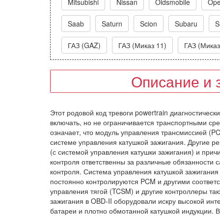
Mitsubishi
Nissan
Oldsmobile
Ope
Saab
Saturn
Scion
Subaru
S
ГАЗ (GAZ)
ГАЗ (Миказ 11)
ГАЗ (Миказ
Описание и 
Этот родовой код тревоги powertrain диагностическ
включать, но не ограничивается транспортными средс
означает, что модуль управления трансмиссией (
системе управления катушкой зажигания. Другие р
(с системой управления катушки зажигания) и прич
контроля ответственны за различные обязанности с
контроля. Система управления катушкой зажигани
постоянно контролируются PCM и другими соответ
управления тягой (TCSM) и другие контроллеры та
зажигания в OBD-II оборудовали искру высокой ин
батареи и плотно обмотанной катушкой индукции. 