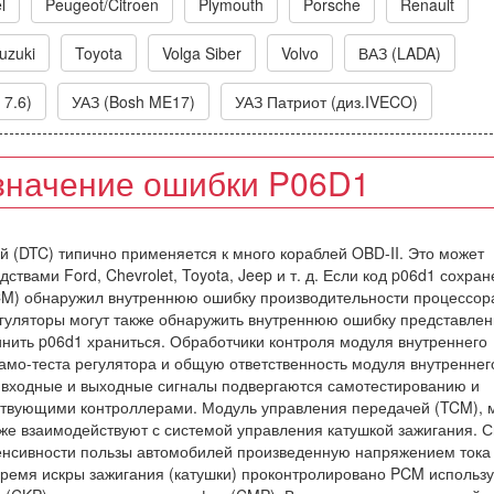
l
Peugeot/Citroen
Plymouth
Porsche
Renault
uzuki
Toyota
Volga Siber
Volvo
ВАЗ (LADA)
 7.6)
УАЗ (Bosh ME17)
УАЗ Патриот (диз.IVECO)
значение ошибки P06D1
ий (DTC) типично применяется к много кораблей OBD-II. Это может
твами Ford, Chevrolet, Toyota, Jeep и т. д. Если код p06d1 сохран
PCM) обнаружил внутреннюю ошибку производительности процессор
егуляторы могут также обнаружить внутреннюю ошибку представле
инить p06d1 храниться. Обработчики контроля модуля внутреннего
амо-теста регулятора и общую ответственность модуля внутреннег
я входные и выходные сигналы подвергаются самотестированию и
ствующими контроллерами. Модуль управления передачей (TCM), 
кже взаимодействуют с системой управления катушкой зажигания. 
тенсивности пользы автомобилей произведенную напряжением тока
Время искры зажигания (катушки) проконтролировано PCM использ