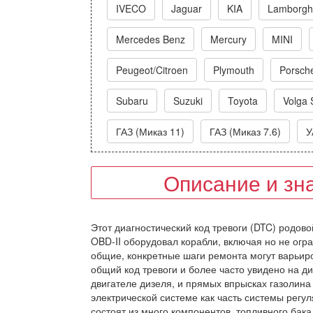
IVECO
Jaguar
KIA
Lamborghi
Mercedes Benz
Mercury
MINI
Peugeot/Citroen
Plymouth
Porsch
Subaru
Suzuki
Toyota
Volga 
ГАЗ (Миказ 11)
ГАЗ (Миказ 7.6)
У
Описание и зн
Этот диагностический код тревоги (DTC) родовой
OBD-II оборудовал корабли, включая но не огран
общие, конкретные шаги ремонта могут варьиро
общий код тревоги и более часто увидено на д
двигателе дизеля, и прямых впрысках газолина 
электрической системе как часть системы рег
состоят из много компонентов, топливного бака