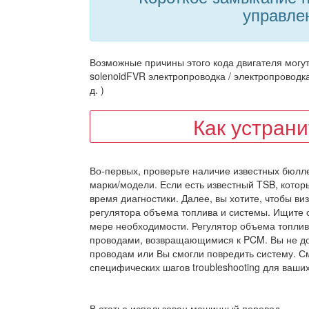
управле
Возможные причины этого кода двигателя могу
solenoidFVR электропроводка / электропроводка
д. )
Как устран
Во-первых, проверьте наличие известных бюлле
марки/модели. Если есть известный TSB, котор
время диагностики. Далее, вы хотите, чтобы в
регулятора объема топлива и системы. Ищите о
мере необходимости. Регулятор объема топлив
проводами, возвращающимися к PCM. Вы не до
проводам или Вы смогли повредить систему. С
специфических шагов troubleshooting для ваших 
В статье использован машинный перевод.