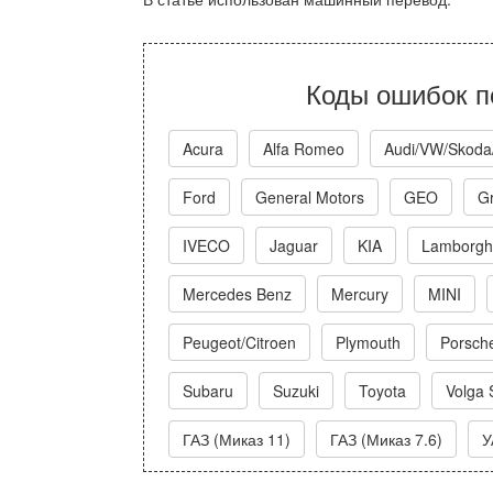
Коды ошибок п
Acura
Alfa Romeo
Audi/VW/Skoda
Ford
General Motors
GEO
Gr
IVECO
Jaguar
KIA
Lamborghi
Mercedes Benz
Mercury
MINI
Peugeot/Citroen
Plymouth
Porsch
Subaru
Suzuki
Toyota
Volga 
ГАЗ (Миказ 11)
ГАЗ (Миказ 7.6)
У