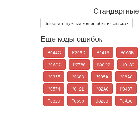
Стандартные
Выберите нужный код ошибки из списка
Еще коды ошибок
P044C
P205D
P2416
P0A5B
P0ACC
P2788
B00D2
U0186
P0355
P2683
P205A
P08A0
P0574
P012E
P02A0
P0487
P0829
P0590
U0233
P0A36