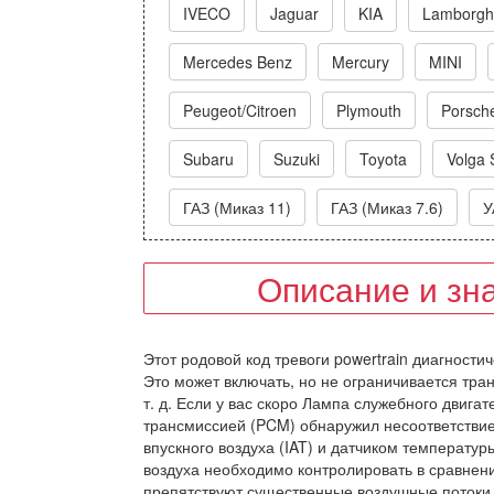
IVECO
Jaguar
KIA
Lamborghi
Mercedes Benz
Mercury
MINI
Peugeot/Citroen
Plymouth
Porsch
Subaru
Suzuki
Toyota
Volga 
ГАЗ (Миказ 11)
ГАЗ (Миказ 7.6)
У
Описание и зн
Этот родовой код тревоги powertrain диагности
Это может включать, но не ограничивается тра
т. д. Если у вас скоро Лампа служебного двига
трансмиссией (PCM) обнаружил несоответстви
впускного воздуха (IAT) и датчиком температу
воздуха необходимо контролировать в сравнени
препятствуют существенные воздушные потоки к