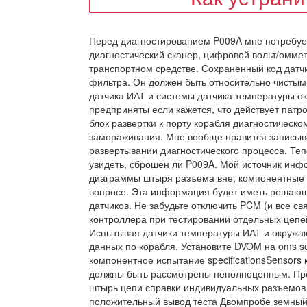
Перед диагностированием P009A мне потребуе
диагностический сканер, цифровой вольт/омме
транспортном средстве. Сохраненный код датч
фильтра. Он должен быть относительно чистым 
датчика ИАТ и системы датчика температуры о
предприняты если кажется, что действует патр
блок развертки к порту корабля диагностическо
замораживания. Мне вообще нравится записыв
развертывании диагностического процесса. Теп
увидеть, сброшен ли P009A. Мой источник ин
диаграммы штыря разъема вне, компонентные 
вопросе. Эта информация будет иметь решающ
датчиков. Не забудьте отключить PCM (и все с
контроллера при тестировании отдельных цепе
Испытывая датчики температуры ИАТ и окружа
данных по корабля. Установите DVOM на oms set
компонентное испытание specificationsSensor
должны быть рассмотрены неполноценным. Про
штырь цепи справки индивидуальных разъемов 
положительный вывод теста Двомпробе земный