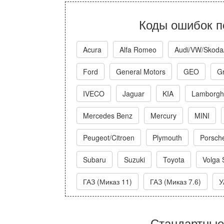
Коды ошибок п
Acura
Alfa Romeo
Audi/VW/Skoda
Ford
General Motors
GEO
Gr
IVECO
Jaguar
KIA
Lamborghi
Mercedes Benz
Mercury
MINI
Peugeot/Citroen
Plymouth
Porsch
Subaru
Suzuki
Toyota
Volga 
ГАЗ (Миказ 11)
ГАЗ (Миказ 7.6)
У
Стандартные