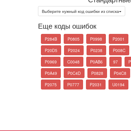
Выберите нужный код ошибки из списка
Еще коды ошибок
P284B
P0805
P0998
P2001
P20D5
P2024
P0238
P008C
P0969
C0048
P0AB6
97
P
P0A49
P0C4D
P0828
P04C8
P2075
P0777
P2031
U0194