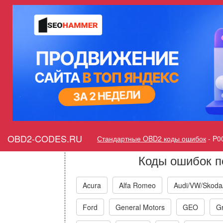
Ошибка P009A Температура 
температура окружа
Горит ошибка Chec
Temperature/Ambient
OBD2-CODES.RU
Стандартные OBD2 коды ошибок
-
P0
Коды ошибок п
Acura
Alfa Romeo
Audi/VW/Skoda
Ford
General Motors
GEO
Gr