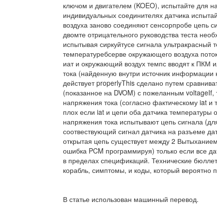
ключом и двигателем (KOEO), испытайте для на
индивидуальных соединителях датчика испытай
воздуха заново соединяют сенсорпробе цепь с
двомте отрицательного руководства теста необ
испытывая сиркуйтусе сигнала ультракрасный т
температуребсерве окружающего воздуха поток 
иат и окружающий воздух темпс вводят к ПКМ и
тока (найденную внутри источник информации к
действует properlyThis сделано путем сравнив
(показанное на DVOM) с пожеланным voltageIf,
напряжения тока (согласно фактическому iat и
плох если iat и цепи оба датчика температуры
напряжения тока испытывают цепь сигнала (дл
соотвествующий сигнал датчика на разъеме да
открытая цепь существует между 2 Вытыханием
ошибка PCM программируя) только если все да
в пределах спецификаций. Технические бюлле
корабль, симптомы, и коды, который вероятно 
В статье использован машинный перевод.