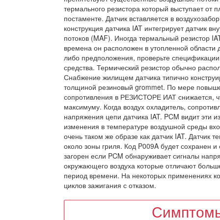
термального резистора который выступает от 
постаменте. Датчик вставляется в воздухозабо
конструкция датчика IAT интегрирует датчик в
потоков (MAF). Иногда термальный резистор I
времена он расположен в утопленной области д
либо предположения, проверьте спецификации 
средства. Термический резистор обычно располо
Снабжение жилищем датчика типично конструир
толщиной резиновый grommet. По мере повыше
сопротивления в РЕЗИСТОРЕ ИАТ снижается, чт
максимуму. Когда воздух охладитель, сопротив
напряжения цепи датчика IAT. PCM видит эти из
изменения в температуре воздушной среды вхо
очень таком же образе как датчик IAT. Датчик
около зоны гриля. Код P009A будет сохранен и
загорен если PCM обнаруживает сигналы напряж
окружающего воздуха которые отличают больш
период времени. На некоторых применениях к
циклов зажигания с отказом.
Симптомы