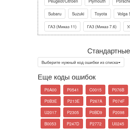
Peugeot/Citroen
Plymouth
Porsch
Subaru
Suzuki
Toyota
Volga 
ГАЗ (Миказ 11)
ГАЗ (Миказ 7.6)
У
Стандартные
Выберите нужный код ошибки из списка
Еще коды ошибок
P0A00
P0541
C0015
P076B
P0B3E
P213E
P267A
P074F
U2017
P2305
P0BD9
P2098
B0053
P247D
P2772
U0245