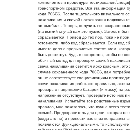
компонентов и процедуры тестирования/специ
транспортном средстве. Вся эта информация б
кода P06C6. После тщательного визуального о
накаливания и свечой накаливания подключите 
автомобиля. Теперь, получить все сохраненные
(на всякий случай вам это нужно). Затем, я бы 
сбрасывается. Привод до тех пор, пока не про
готовности, либо код сбрасывается. Если код с
имеете дело с прерывистым состоянием, котор
быть достигнут. Будьте осторожны, чтобы не сж
обычный метод для проверки свечей накаливан
свеча накаливания светится ярко красным, это 
случае сохраненного кода P06C6, вам потребуе
он не соответствует спецификациям производи
свечи накаливания работают правильно, актив
проверьте напряжение батареи (и массу) на р
напряжение отсутствует, проверьте источник п
накаливания. Испытайте все родственные взры
правило, мне показалось, что лучше всего тест
схемой. Предохранитель для цепи, которая не
(когда это не) и привести вас вниз неправильн
появляются функциональными, то используйте 
таймере или ПКМ свечи накаливания (везде, гд