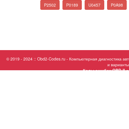
P2502
P0189
U0457
P0A98
© 2019 - 2024 :: Obd2-Codes.ru - Компьютерная диагностика а
и варианты
Коды ошибок OBD-II с