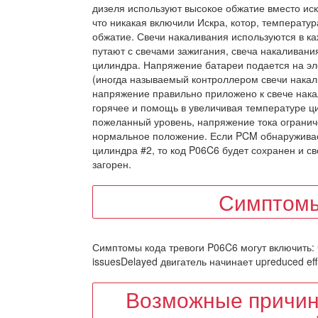
дизеля используют высокое обжатие вместо иск
что никакая включили Искра, котор, температу
обжатие. Свечи накаливания используются в к
путают с свечами зажигания, свеча накаливания
цилиндра. Напряжение батареи подается на эл
(иногда называемый контроллером свечи накал
напряжение правильно приложено к свече нака
горячее и помощь в увеличивая температуре ци
пожеланный уровень, напряжение тока огранич
нормальное положение. Если PCM обнаруживае
цилиндра #2, то код P06C6 будет сохранен и с
загорен.
Симптомы
Симптомы кода тревоги P06C6 могут включить: ч
issuesDelayed двигатель начинает upreduced eff
Возможные причин