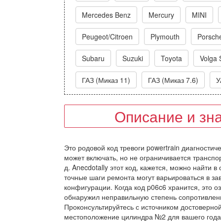
Mercedes Benz
Mercury
MINI
Peugeot/Citroen
Plymouth
Porsch
Subaru
Suzuki
Toyota
Volga 
ГАЗ (Миказ 11)
ГАЗ (Миказ 7.6)
У
Описание и зн
Это родовой код тревоги powertrain диагностич
может включать, но не ограничивается транспо
д. Anecdotally этот код, кажется, можно найти 
точные шаги ремонта могут варьироваться в зав
конфигурации. Когда код p06c6 хранится, это 
обнаружил неправильную степень сопротивлени
Проконсультируйтесь с источником достоверно
местоположение цилиндра №2 для вашего года 