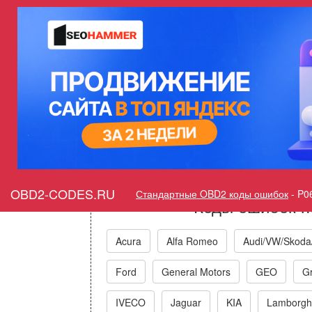
Ошибка P06C6 Свеча накали
Горит ошибка Check Eng
OBD2-CODES.RU
Стандартные OBD2 коды ошибок
-
P0
Коды ошибок п
Acura
Alfa Romeo
Audi/VW/Skoda
Ford
General Motors
GEO
Gr
IVECO
Jaguar
KIA
Lamborghi