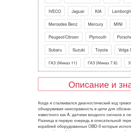
IVECO
Jaguar
KIA
Lamborghi
Mercedes Benz
Mercury
MINI
Peugeot/Citroen
Plymouth
Porsch
Subaru
Suzuki
Toyota
Volga 
ГАЗ (Миказ 11)
ГАЗ (Миказ 7.6)
У
Описание и зн
Когда я сталкивался диагностический код трево
обнаруживая неисправность в цепи для обознач
известного как A. датчики входного сигнала и 
Разница в первую очередь в описательной тер
кораблей оборудованных OBD-II которые испол