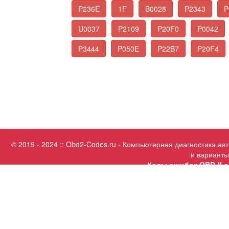
P236E
1F
B0028
P2343
P
U0037
P2109
P20F0
P0042
P3444
P050E
P22B7
P20F4
© 2019 - 2024 :: Obd2-Codes.ru - Компьютерная диагностика а
и варианты
Коды ошибок OBD-II с