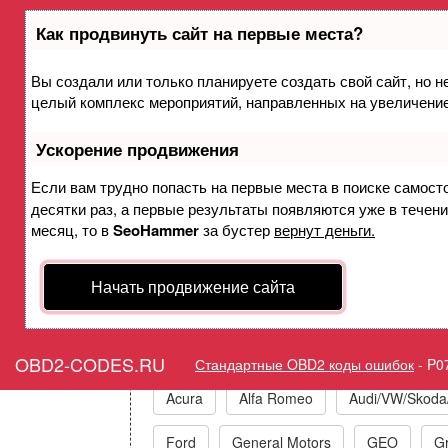
Как продвинуть сайт на первые места?
Вы создали или только планируете создать свой сайт, но не
Ошибка P0715 Датчик част
целый комплекс мероприятий, направленных на увеличение
(турбины гидротрансформато
Ускорение продвижения
Если вам трудно попасть на первые места в поиске самост
десятки раз, а первые результаты появляются уже в течение
Горит ошибка Check Engine
месяц, то в
SeoHammer
за бустер
вернут деньги.
Начать продвижение сайта
Коды ошибок п
OBD2-CODES.RU
Стандартные OBD2 коды ошибок
-
P0
Acura
Alfa Romeo
Audi/VW/Skoda
Ford
General Motors
GEO
Gr