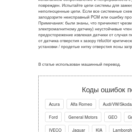
поврежден. Испытайте цепи системы для замкн
неполноценные цепи. Если все системные схем
заподозрите неисправный PCM или ошибку пр
Примечания: были знаны, что причиняют чрезм
электромагнитному датчику) неустойчивые чтен
предосторежение извлекая датчики от случая п
от датчика отверстия к зазору reluctor критич
установки / продетые нитку отверстия ясны зат
В статье использован машинный перевод.
Коды ошибок п
Acura
Alfa Romeo
Audi/VW/Skoda
Ford
General Motors
GEO
Gr
IVECO
Jaguar
KIA
Lamborghi