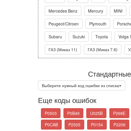
Mercedes Benz
Mercury
MINI
Peugeot/Citroen
Plymouth
Porsch
Subaru
Suzuki
Toyota
Volga 
ГАЗ (Миказ 11)
ГАЗ (Миказ 7.6)
У
Стандартные
Выберите нужный код ошибки из списка
Еще коды ошибок
P0503
P0B49
U025B
P268E
P0CAB
P2505
P0154
P2206