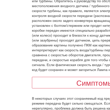
или турбины. Обратитесь к руководству по об
местоположения входного датчика / турбинного
скорости турбины, как правило, является элек
контроля входной скорости передачи (распозн
расположен около задего конвертера вращающе
установлен с болтом/стержнем или продет нитку
коробки передач имеются специально разработа
(или колесо) проходит в близости к концу датч
(или зазубрины) проходят датчиком, цепь прер
образование картины получено ПКМ как карти
интерпретирует как скорость входа/турбины пе
сравнена с скоростью оборотов двигателя, про
передачи, и скоростью корабля для того чтоб
сигнала. Если фактическая скорость входа / ту
код будет сохранен и может загориться Лампа 
Симптомы
В некоторых случаях этот сохраняемый код пре
режиме передача будет сильно смещаться. Есл
нерегулярно, проблема должна быть решена ка