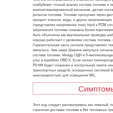
снабубежит точный анализ состава топлива и 
компьютеризированный механизм, датчик состав
рельсом топлива. Топливо пропуская через дат
процент этанола, воды, и других загрязняющи
(представляя напряжение тока) input к PCM со
загрязнения топлива показана более коротким
быть объяснена как вертикальная проводка шаб
хорошо работают с уровнями состава топлива, 
Горизонтальная часть сигнала представляет т
импульса. Чем шире Ширина импульса сигнала,
состава топлива. Между ОДН и 5-миллисекунда
ульс в кораблях OBD II. Если сигнал температ
P0189 будет сохранен и контрольная лампа неи
транспортных средств, оснащенных системой БД 
неисправностью) для освещения MIL.
Симптомы
Этот код следует рассматривать как тяжелый, 
стратегии доставки топлива в flex топливных т