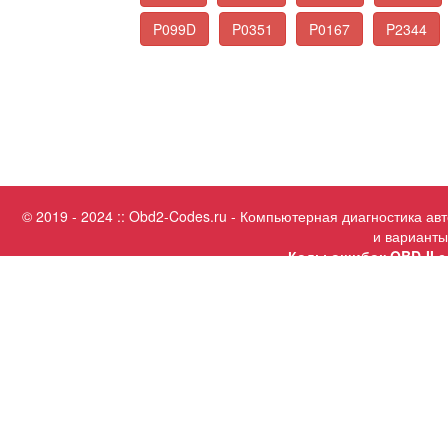
P099D
P0351
P0167
P2344
© 2019 - 2024 :: Obd2-Codes.ru - Компьютерная диагностика а
и варианты
Коды ошибок OBD-II с