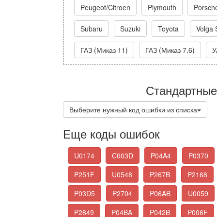
Peugeot/Citroen
Plymouth
Porsch
Subaru
Suzuki
Toyota
Volga 
ГАЗ (Миказ 11)
ГАЗ (Миказ 7.6)
У
Стандартные
Выберите нужный код ошибки из списка
Еще коды ошибок
U0174
C003D
P04A4
P0370
P251F
U0548
P267B
P2168
P03D5
P2704
P06AB
U0059
P2849
P04BA
P042B
P006F