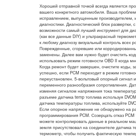
Хорошей отправной точкой всегда является пр
вашего конкретного автомобиля. Ваша проблем
исправлением, выпущенным производителем, и
диагностики. Диагностический блок развертки,
возможности самый лучший инструмент для диа
(как все данные DIY) и ультракрасный термоме
к любому диагнозу визуальный контроль всех р
Поврежденные, сгоревшие или корродированны
заменены. Далее вам нужно будет очистить код
использовать режим готовности OBD II когда 
Когда ремонт будет завершен, очистите коды, 
успешно, если PCM переходит в режим готовнос
переустановлен. 5-вольтовый опорный сигнал и
переменного разнообразия сопротивления. Дат
изменяя сигналом напряжения тока температур
разъеме датчика temp топлива используя DVO
датчика температуры топлива, используйте DV
Если опорное напряжение не обнаружено на 
программирования PCM. Созерцать отказ PCM т
можете контролировать данные в реальном ма
земля присутствовал на соединителе датчика 
термометр, чтобы получить фактическую темпер