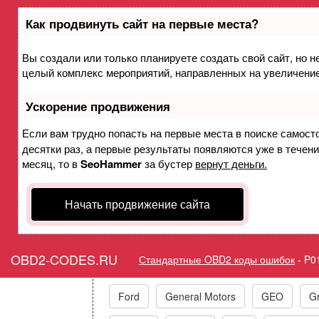
Как продвинуть сайт на первые места?
Вы создали или только планируете создать свой сайт, но не
Ошибка P0189 Датчик тем
целый комплекс мероприятий, направленных на увеличение
контакт э
Ускорение продвижения
Горит ошибка Check Engin
Если вам трудно попасть на первые места в поиске самост
десятки раз, а первые результаты появляются уже в течение
Circu
месяц, то в
SeoHammer
за бустер
вернут деньги.
Начать продвижение сайта
Коды ошибок п
OBD2-CODES.RU
Стандартные OBD2 коды ошибок
-
P0
Acura
Alfa Romeo
Audi/VW/Skoda
Ford
General Motors
GEO
Gr