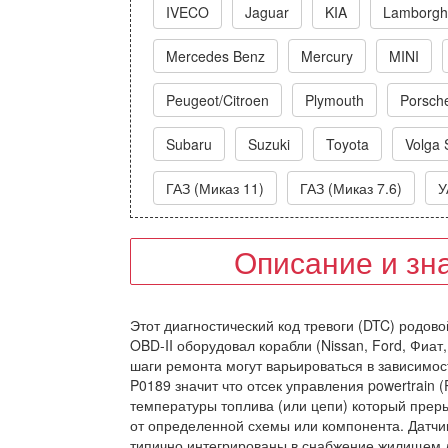
IVECO
Jaguar
KIA
Lamborghi
Mercedes Benz
Mercury
MINI
Peugeot/Citroen
Plymouth
Porsch
Subaru
Suzuki
Toyota
Volga 
ГАЗ (Миказ 11)
ГАЗ (Миказ 7.6)
У
Описание и зн
Этот диагностический код тревоги (DTC) родовой
OBD-II оборудовал корабли (Nissan, Ford, Фиат,
шаги ремонта могут варьироваться в зависимос
P0189 значит что отсек управления powertrain
температуры топлива (или цепи) который преры
от определенной схемы или компонента. Датчик
типично интегрированы в снабжение жилищем да