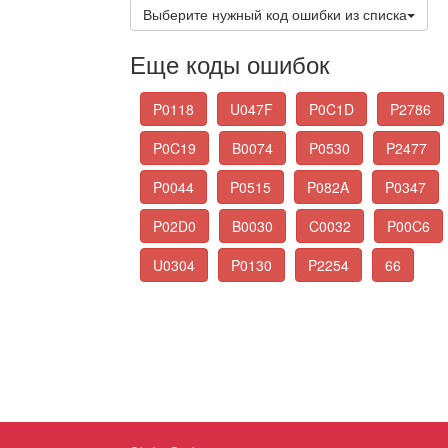
Выберите нужный код ошибки из списка
Еще коды ошибок
P0118
U047F
P0C1D
P2786
P0C19
B0074
P0530
P2477
P0044
P0515
P082A
P0347
P02D0
B0030
C0032
P00C6
U0304
P0130
P2254
66