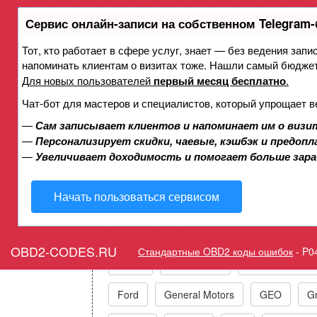
Сервис онлайн-записи на собственном Telegram-
Тот, кто работает в сфере услуг, знает — без ведения запи
Ошибка P0456 Система ула
напоминать клиентам о визитах тоже. Нашли самый бюдже
незначи
Для новых пользователей
первый месяц бесплатно
.
Чат-бот для мастеров и специалистов, который упрощает в
—
Сам записывает клиентов и напоминает им о визи
Горит ошибка Check Eng
—
Персонализирует скидки, чаевые, кэшбэк и предоп
System - S
—
Увеличивает доходимость и помогает больше зар
Начать пользоваться сервисом
Коды ошибок п
OBD2-CODES.RU
Стандартные OBD2 коды ошибок
-
P0
Acura
Alfa Romeo
Audi/VW/Skoda
Ford
General Motors
GEO
Gr