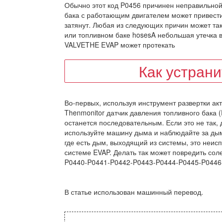
Обычно этот код P0456 причинен неправильной
бака с работающим двигателем может привести
затянут. Любая из следующих причин может так
или топливном баке hosesA небольшая утечка 
VALVETHE EVAP может протекать
Как устран
Во-первых, используя инструмент развертки ак
Thenmonitor датчик давления топливного бака 
останется последовательным. Если это не так, д
используйте машину дыма и наблюдайте за ды
где есть дым, выходящий из системы, это неис
системе EVAP. Делать так может повредить сол
P0440-P0441-P0442-P0443-P0444-P0445-P0446
В статье использован машинный перевод.