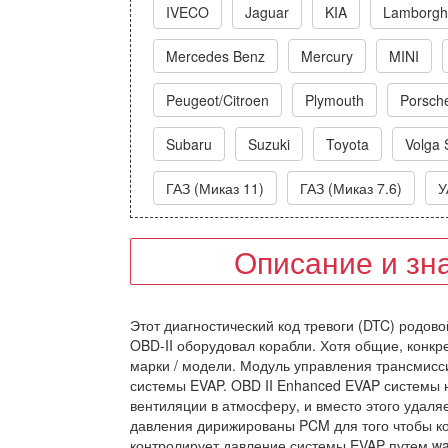
IVECO
Jaguar
KIA
Lamborghi
Mercedes Benz
Mercury
MINI
Peugeot/Citroen
Plymouth
Porsch
Subaru
Suzuki
Toyota
Volga 
ГАЗ (Миказ 11)
ГАЗ (Миказ 7.6)
У
Описание и зн
Этот диагностический код тревоги (DTC) родовой
OBD-II оборудовал корабли. Хотя общие, конкр
марки / модели. Модуль управления трансмисс
системы EVAP. OBD II Enhanced EVAP системы н
вентиляции в атмосферу, и вместо этого удаляе
давления дирижированы PCM для того чтобы ко
контролирует давление системы EVAP путем wat