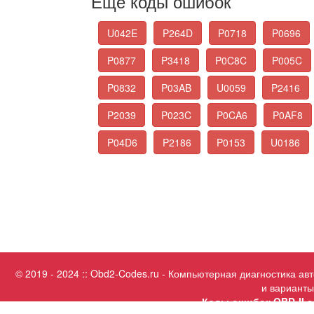
Еще коды ошибок
U042E
P264D
P0718
P0696
P0877
P3418
P0C8C
P005C
P0832
P03AB
U0059
P2416
P2039
P023C
P0CA6
P0AF8
P04D6
P2186
P0153
U0186
© 2019 - 2024 :: Obd2-Codes.ru - Компьютерная диагностика а
и варианты
Коды ошибок OBD-II с