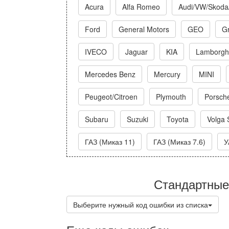
Acura
Alfa Romeo
Audi/VW/Skoda
Ford
General Motors
GEO
Gr
IVECO
Jaguar
KIA
Lamborghi
Mercedes Benz
Mercury
MINI
Peugeot/Citroen
Plymouth
Porsch
Subaru
Suzuki
Toyota
Volga 
ГАЗ (Миказ 11)
ГАЗ (Миказ 7.6)
У
Стандартные
Выберите нужный код ошибки из списка