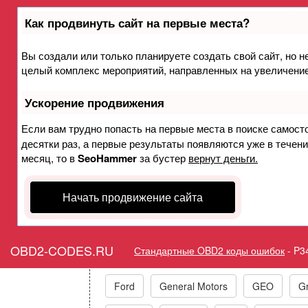
Как продвинуть сайт на первые места?
Вы создали или только планируете создать свой сайт, но не
Ошибка P3401 Деактиваци
целый комплекс мероприятий, направленных на увеличение
цилиндр
Ускорение продвижения
Горит ошибка Chec
Если вам трудно попасть на первые места в поиске самост
десятки раз, а первые результаты появляются уже в течение
Deactivation/Intake
месяц, то в
SeoHammer
за бустер
вернут деньги.
Начать продвижение сайта
Коды ошибок п
OBD2-CODES.RU
Стандартные OBD2 коды ошибок
-
P3
Acura
Alfa Romeo
Audi/VW/Skoda
Ford
General Motors
GEO
Gr