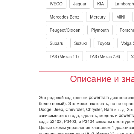
IVECO
Jaguar
KIA
Lamborghi
Mercedes Benz
Mercury
MINI
Peugeot/Citroen
Plymouth
Porsch
Subaru
Suzuki
Toyota
Volga 
ГАЗ (Миказ 11)
ГАЗ (Миказ 7.6)
У
Описание и зн
Это родовой код тревоги powertrain диагностич
более новый). Это может включать, но не огра
Dodge, Jeep, Chevrolet, Chrysler, Ram и т. д. 
зависимости от года, сделать, модель и powert
коды p3402, P3403, и P3404 связаны с контуро
Целью схемы управления клапаном 1 деактива
деактивации цилиндра (e. g. Режим v4 двигате