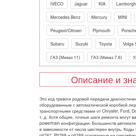
IVECO
Jaguar
KIA
Lamborghi
Mercedes Benz
Mercury
MINI
Peugeot/Citroen
Plymouth
Porsch
Subaru
Suzuki
Toyota
Volga 
ГАЗ (Миказ 11)
ГАЗ (Миказ 7.6)
У
Описание и зн
Это код тревоги родовой передачи диагностиче
оборудованным с автоматической коробкой пере
транспортными средствами от Chrysler, Ford, Do
т. д. Хотя общие, точные шаги ремонта могут в
powertrain конфигурации. Большинств автомат
в зависимости от числа шестерен внутрь. Коды 
p0767, P0768 и p0769 основанные на специфич