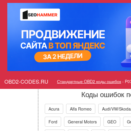
Ошибка P0766 Э/м кла
функционирование или з
Горит ошибка Check E
Perform
OBD2-CODES.RU
Стандартные OBD2 коды ошибок
-
P0
Коды ошибок п
Acura
Alfa Romeo
Audi/VW/Skoda
Ford
General Motors
GEO
Gr