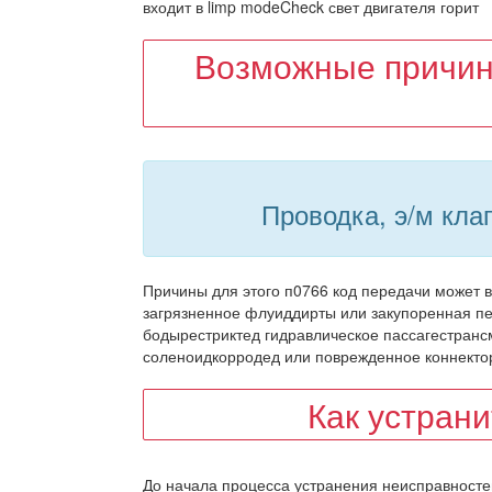
входит в limp modeCheck свет двигателя горит
Возможные причин
Проводка, э/м кла
Причины для этого п0766 код передачи может 
загрязненное флуиддирты или закупоренная п
бодырестриктед гидравлическое пассагестран
соленоидкорродед или поврежденное коннект
Как устран
До начала процесса устранения неисправносте