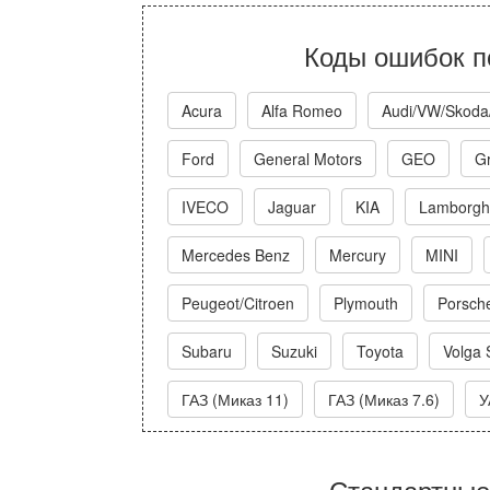
Коды ошибок п
Acura
Alfa Romeo
Audi/VW/Skoda
Ford
General Motors
GEO
Gr
IVECO
Jaguar
KIA
Lamborghi
Mercedes Benz
Mercury
MINI
Peugeot/Citroen
Plymouth
Porsch
Subaru
Suzuki
Toyota
Volga 
ГАЗ (Миказ 11)
ГАЗ (Миказ 7.6)
У
Стандартные