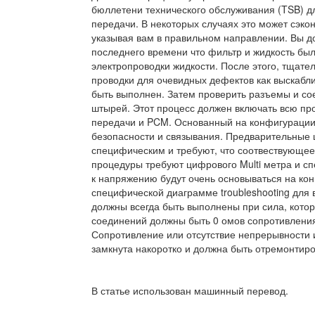
бюллетени технического обслуживания (TSB) дл
передачи. В некоторых случаях это может сэко
указывая вам в правильном направлении. Вы д
последнего времени что фильтр и жидкость бы
электропроводки жидкости. После этого, тщате
проводки для очевидных дефектов как выскабли
быть выполнен. Затем проверить разъемы и со
штырей. Этот процесс должен включать всю пр
передачи и PCM. Основанный на конфигурации,
безопасности и связывания. Предварительные 
специфическим и требуют, что соотвествующее
процедуры требуют цифрового Multi метра и сп
к напряжению будут очень основываться на ко
специфической диаграмме troubleshooting для 
должны всегда быть выполнены при сила, котор
соединений должны быть 0 омов сопротивления
Сопротивление или отсутствие непрерывности 
замкнута накоротко и должна быть отремонтир
В статье использован машинный перевод.