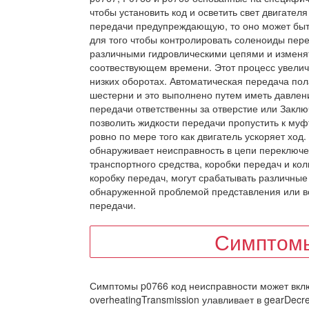
чтобы установить код и осветить свет двигате
передачи предупреждающую, то оно может быт
для того чтобы контролировать соленоиды пер
различными гидровлическими цепями и изменят
соотвествующем времени. Этот процесс увелич
низких оборотах. Автоматическая передача пол
шестерни и это выполнено путем иметь давлен
передачи ответственны за отверстие или Заклю
позволить жидкости передачи пропустить к муф
ровно по мере того как двигатель ускоряет хо
обнаруживает неисправность в цепи переключен
транспортного средства, коробки передач и ко
коробку передач, могут срабатывать различные к
обнаруженной проблемой представления или вс
передачи.
Симптомы
Симптомы p0766 код неисправности может включ
overheatingTransmission улавливает в gearDecr