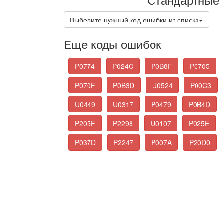
Выберите нужный код ошибки из списка
Еще коды ошибок
P0774
P024C
P0B8F
P0705
P070F
P0B3D
U0524
P00C3
U0449
U0317
P0479
P0B4D
P205F
P2298
U0107
P025E
P037D
P2247
P007A
P20D0