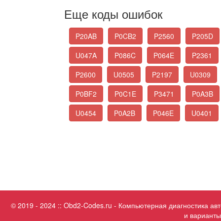
Еще коды ошибок
P20AB
P0CB2
P2560
P205D
U047A
P086C
P064E
P2361
P2600
U0505
P2197
U0309
P0BF2
P0C1E
P3471
P0A3B
U0454
P0A2B
P046E
U0401
© 2019 - 2024 :: Obd2-Codes.ru - Компьютерная диагностика а
и варианты