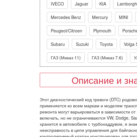
IVECO
Jaguar
KIA
Lamborghi
Mercedes Benz
Mercury
MINI
Peugeot/Citroen
Plymouth
Porsch
Subaru
Suzuki
Toyota
Volga 
ГАЗ (Миказ 11)
ГАЗ (Миказ 7.6)
У
Описание и зн
Этот диагностический код тревоги (DTC) родово
применяется ко всем маркам и моделям трансп
ремонта могут варьироваться в зависимости от
включать, но не ограничиваются VW, Dodge, Saab,
хранится в автомобиле с турбонаддувом, я зн
неисправность в цепи управления для байпасно
контролируемый клапан конструирован для тог