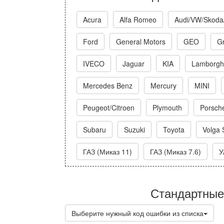
Acura
Alfa Romeo
Audi/VW/Skoda
Ford
General Motors
GEO
Gr
IVECO
Jaguar
KIA
Lamborghi
Mercedes Benz
Mercury
MINI
Peugeot/Citroen
Plymouth
Porsch
Subaru
Suzuki
Toyota
Volga 
ГАЗ (Миказ 11)
ГАЗ (Миказ 7.6)
У
Стандартные
Выберите нужный код ошибки из списка