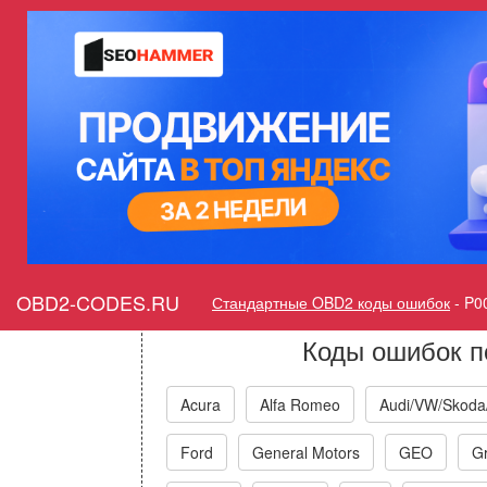
Ошибка P0035 Перепуск
высокий 
Горит ошибка Check Eng
Valve Co
OBD2-CODES.RU
Стандартные OBD2 коды ошибок
-
P0
Коды ошибок п
Acura
Alfa Romeo
Audi/VW/Skoda
Ford
General Motors
GEO
Gr