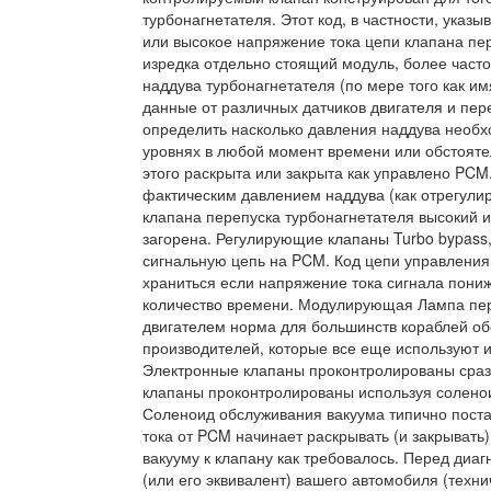
турбонагнетателя. Этот код, в частности, указ
или высокое напряжение тока цепи клапана пе
изредка отдельно стоящий модуль, более част
наддува турбонагнетателя (по мере того как и
данные от различных датчиков двигателя и пер
определить насколько давления наддува необх
уровнях в любой момент времени или обстоят
этого раскрыта или закрыта как управлено PCM
фактическим давлением наддува (как отрегулир
клапана перепуска турбонагнетателя высокий 
загорена. Регулирующие клапаны Turbo bypass
сигнальную цепь на PCM. Код цепи управления
храниться если напряжение тока сигнала пон
количество времени. Модулирующая Лампа пере
двигателем норма для большинств кораблей обо
производителей, которые все еще используют 
Электронные клапаны проконтролированы сраз
клапаны проконтролированы используя соленои
Соленоид обслуживания вакуума типично поста
тока от PCM начинает раскрывать (и закрывать)
вакууму к клапану как требовалось. Перед диа
(или его эквивалент) вашего автомобиля (техн