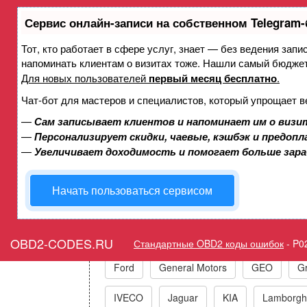
Сервис онлайн-записи на собственном Telegram-
Тот, кто работает в сфере услуг, знает — без ведения запи
Ошибка P0209 Форсунка 9 -
напоминать клиентам о визитах тоже. Нашли самый бюдже
Для новых пользователей
первый месяц бесплатно
.
Чат-бот для мастеров и специалистов, который упрощает в
Горит ошибка Check Engine
—
Сам записывает клиентов и напоминает им о визи
M
—
Персонализирует скидки, чаевые, кэшбэк и предоп
—
Увеличивает доходимость и помогает больше зар
Начать пользоваться сервисом
Коды ошибок п
Acura
Alfa Romeo
Audi/VW/Skoda
OBD2-CODES.RU
Стандартные OBD2 коды ошибок
-
P0
Ford
General Motors
GEO
Gr
IVECO
Jaguar
KIA
Lamborghi