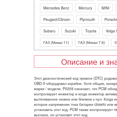
Mercedes Benz
Mercury
MINI
Peugeot/Citroen
Plymouth
Porsch
Subaru
Suzuki
Toyota
Volga 
ГАЗ (Миказ 11)
ГАЗ (Миказ 7.6)
У
Описание и зн
Этот диагностический код тревоги (DTC) родовой
OBD-II оборудовал корабли. Хотя общие, конкр
марки / модели. P0209 означает, что PCM обна
контролирует инжектор и когда инжектор актив
вытягиванное низкое или близкое к нул. Когда
которое напряжение тока батареи closeto или в
установить этот код. PCM также контролирует r
высокое, он установит этот код.