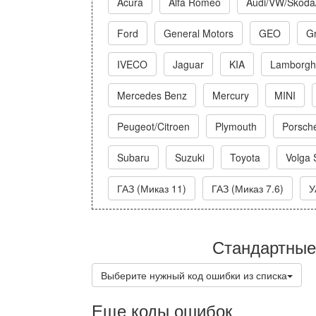
Acura
Alfa Romeo
Audi/VW/Skoda
Ford
General Motors
GEO
Gr
IVECO
Jaguar
KIA
Lamborghi
Mercedes Benz
Mercury
MINI
Peugeot/Citroen
Plymouth
Porsch
Subaru
Suzuki
Toyota
Volga 
ГАЗ (Миказ 11)
ГАЗ (Миказ 7.6)
У
Стандартные
Выберите нужный код ошибки из списка
Еще коды ошибок