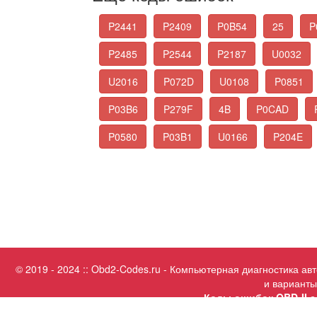
P2441
P2409
P0B54
25
P
P2485
P2544
P2187
U0032
U2016
P072D
U0108
P0851
P03B6
P279F
4B
P0CAD
P0580
P03B1
U0166
P204E
© 2019 - 2024 :: Obd2-Codes.ru - Компьютерная диагностика а
и варианты
Коды ошибок OBD-II с