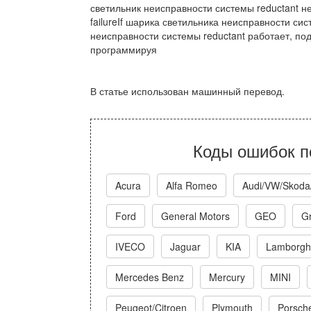
светильник неисправности системы reductant н
failureIf шарика светильника неисправности сис
неисправности системы reductant работает, п
программируя
В статье использован машинный перевод.
Коды ошибок п
Acura
Alfa Romeo
Audi/VW/Skoda
Ford
General Motors
GEO
Gr
IVECO
Jaguar
KIA
Lamborghi
Mercedes Benz
Mercury
MINI
Peugeot/Citroen
Plymouth
Porsch