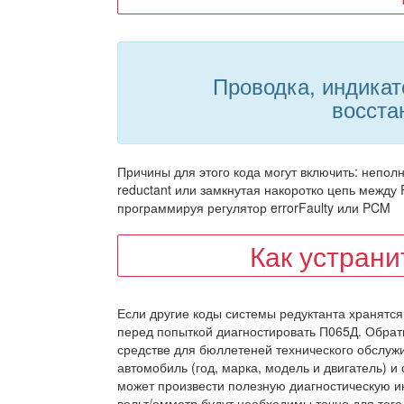
Проводка, индикат
восста
Причины для этого кода могут включить: непо
reductant или замкнутая накоротко цепь между
программируя регулятор errorFaulty или PCM
Как устран
Если другие коды системы редуктанта хранятс
перед попыткой диагностировать П065Д. Обрат
средстве для бюллетеней технического обслужи
автомобиль (год, марка, модель и двигатель) 
может произвести полезную диагностическую и
вольт/омметр будут необходимы точно для того