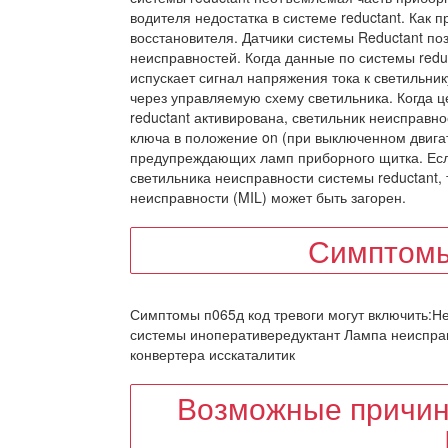
водителя недостатка в системе reductant. Как 
восстановителя. Датчики системы Reductant по
неисправностей. Когда данные по системы red
испускает сигнал напряжения тока к светильн
через управляемую схему светильника. Когда 
reductant активирована, светильник неисправно
ключа в положение on (при выключенном двига
предупреждающих ламп приборного щитка. Есл
светильника неисправности системы reductant, 
неисправности (MIL) может быть загорен.
Симптомы
Симптомы п065д код тревоги могут включить:Н
системы иноперативередуктант Лампа неисправн
конвертера исскаталитик
Возможные причин