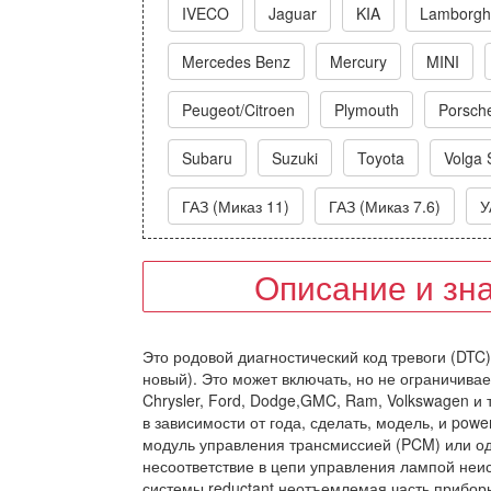
IVECO
Jaguar
KIA
Lamborghi
Mercedes Benz
Mercury
MINI
Peugeot/Citroen
Plymouth
Porsch
Subaru
Suzuki
Toyota
Volga 
ГАЗ (Миказ 11)
ГАЗ (Миказ 7.6)
У
Описание и зн
Это родовой диагностический код тревоги (DTC
новый). Это может включать, но не ограничивае
Chrysler, Ford, Dodge,GMC, Ram, Volkswagen и 
в зависимости от года, сделать, модель, и pow
модуль управления трансмиссией (PCM) или од
несоответствие в цепи управления лампой неи
системы reductant неотъемлемая часть приборн