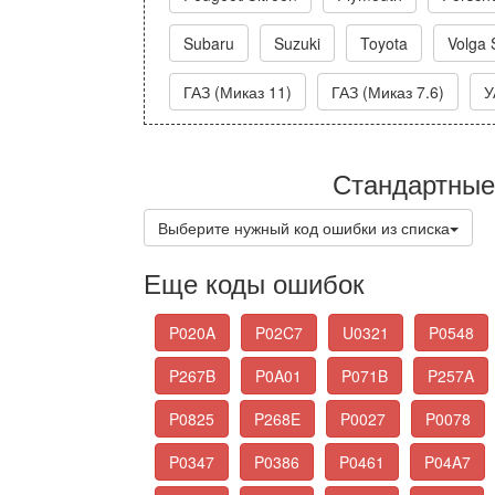
Subaru
Suzuki
Toyota
Volga 
ГАЗ (Миказ 11)
ГАЗ (Миказ 7.6)
У
Стандартные
Выберите нужный код ошибки из списка
Еще коды ошибок
P020A
P02C7
U0321
P0548
P267B
P0A01
P071B
P257A
P0825
P268E
P0027
P0078
P0347
P0386
P0461
P04A7