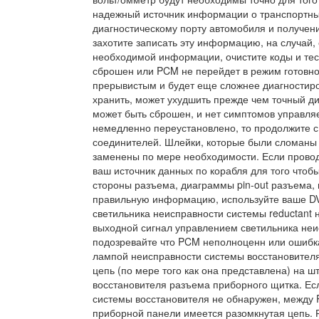
надежный источник информации о транспортных
диагностическому порту автомобиля и получени
захотите записать эту информацию, на случай,
необходимой информации, очистите коды и тест
сброшен или PCM не перейдет в режим готовнос
прерывистым и будет еще сложнее диагностиро
хранить, может ухудшить прежде чем точный диа
может быть сброшен, и нет симптомов управля
немедленно переустановлено, то продолжите с
соединителей. Шлейки, которые были сломаны
заменены по мере необходимости. Если провод
ваш источник данных по корабля для того что
стороны разъема, диаграммы pin-out разъема, 
правильную информацию, используйте ваше DV
светильника неисправности системы reductant
выходной сигнал управлением светильника неис
подозревайте что PCM неполноценн или ошибк
лампой неисправности системы восстановителя
цепь (по мере того как она представлена) на
восстановителя разъема приборного щитка. Ес
системы восстановителя не обнаружен, между 
приборной панели имеется разомкнутая цепь. 