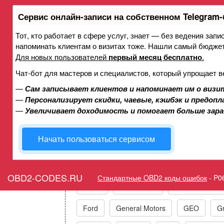
Сервис онлайн-записи на собственном Telegram-
Тот, кто работает в сфере услуг, знает — без ведения запи
Ошибка P065D Индик
напоминать клиентам о визитах тоже. Нашли самый бюдже
восстановления - неис
Для новых пользователей
первый месяц бесплатно
.
Чат-бот для мастеров и специалистов, который упрощает в
—
Сам записывает клиентов и напоминает им о визи
Горит ошибка Check E
—
Персонализирует скидки, чаевые, кэшбэк и предоп
Malfunction 
—
Увеличивает доходимость и помогает больше зар
Начать пользоваться сервисом
Коды ошибок п
OBD2-CODES.RU
Стандартные OBD2 коды ошибок
-
P0
Acura
Alfa Romeo
Audi/VW/Skoda
Ford
General Motors
GEO
Gr