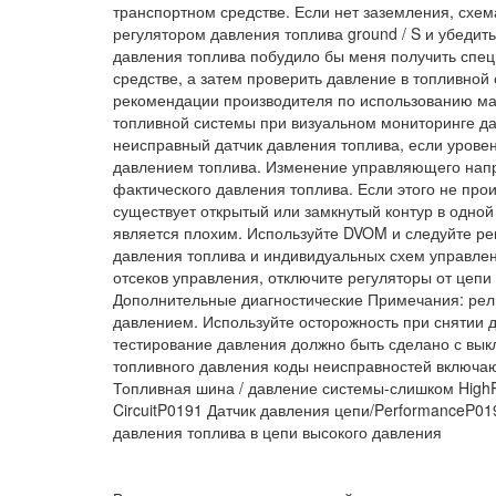
транспортном средстве. Если нет заземления, сх
регулятором давления топлива ground / S и убедит
давления топлива побудило бы меня получить спе
средстве, а затем проверить давление в топливно
рекомендации производителя по использованию ма
топливной системы при визуальном мониторинге да
неисправный датчик давления топлива, если уровен
давлением топлива. Изменение управляющего напр
фактического давления топлива. Если этого не про
существует открытый или замкнутый контур в одной
является плохим. Используйте DVOM и следуйте ре
давления топлива и индивидуальных схем управле
отсеков управления, отключите регуляторы от цеп
Дополнительные диагностические Примечания: рель
давлением. Используйте осторожность при снятии д
тестирование давления должно быть сделано с выкл
топливного давления коды неисправностей включа
Топливная шина / давление системы-слишком High
CircuitP0191 Датчик давления цепи/PerformanceP01
давления топлива в цепи высокого давления