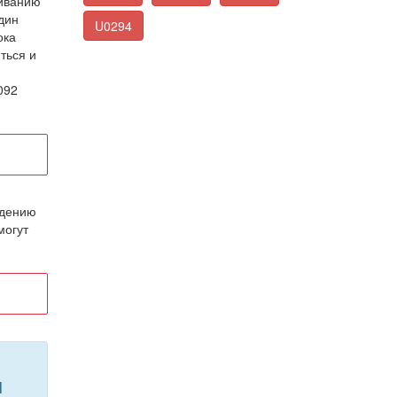
гиванию
дин
U0294
ока
ться и
092
ждению
могут
н