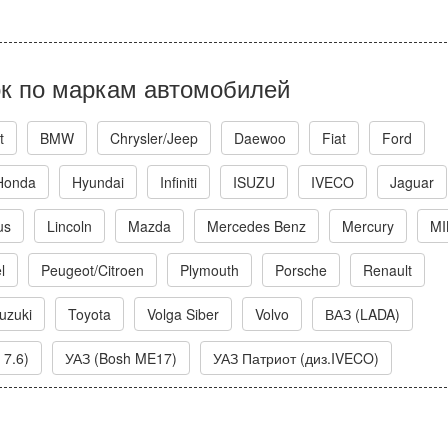
к по маркам автомобилей
t
BMW
Chrysler/Jeep
Daewoo
Fiat
Ford
Honda
Hyundai
Infiniti
ISUZU
IVECO
Jaguar
us
Lincoln
Mazda
Mercedes Benz
Mercury
MI
l
Peugeot/Citroen
Plymouth
Porsche
Renault
uzuki
Toyota
Volga Siber
Volvo
ВАЗ (LADA)
 7.6)
УАЗ (Bosh ME17)
УАЗ Патриот (диз.IVECO)