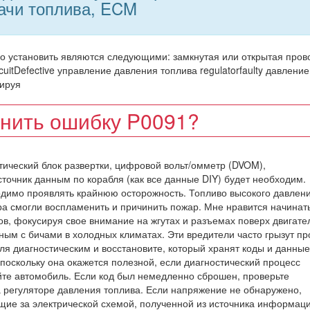
ачи топлива, ECM
но установить являются следующими: замкнутая или открытая пров
cuitDefective управление давления топлива regulatorfaulty давлени
ируя
анить ошибку P0091?
стический блок развертки, цифровой вольт/омметр (DVOM),
точник данным по корабля (как все данные DIY) будет необходим.
димо проявлять крайнюю осторожность. Топливо высокого давлен
ра смогли воспламенить и причинить пожар. Мне нравится начинать
в, фокусируя свое внимание на жгутах и разъемах поверх двигате
ным с бичами в холодных климатах. Эти вредители часто грызут пр
ля диагностическим и восстановите, который хранят коды и данные
оскольку она окажется полезной, если диагностический процесс
йте автомобиль. Если код был немедленно сброшен, проверьте
 регуляторе давления топлива. Если напряжение не обнаружено,
щие за электрической схемой, полученной из источника информац