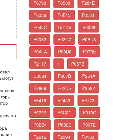
P0798
P0588
P284E
P0038
P0B13
P2321
P045C
U0145
B0088
P0082
P02C7
P0AD3
P0A1A
P03D6
P073E
P2117
1
P057B
довал
U0561
P207B
P251A
а могут
P2669
P02D5
P2522
оплива,
яторы
P3419
P2453
P0173
ятор
P0796
P0C2C
P013C
горючего
P0BB4
P002E
P007E
тора
вления
P2612
P2094
P0163