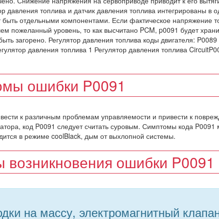
ичено. Снижение напряжения на сервоприводе приводит к его вытя
ор давления топлива и датчик давления топлива интегрированы в о
ут быть отдельными компонентами. Если фактическое напряжение т
ем пожеланный уровень, то как высчитано PCM, p0091 будет храни
быть загорено. Регулятор давления топлива коды двигателя: P0089
гулятор давления топлива 1 Регулятор давления топлива CircuitP0
омы ошибки P0091
ивести к различным проблемам управляемости и привести к повре
затора, код P0091 следует считать суровым. Симптомы кода P0091 
дится в режиме coolBlack, дым от выхлопной системы.
 возникновения ошибки P0091
дки на массу, электромагнитный клапа