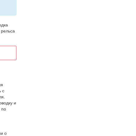
одка
е рельса
ия
 с
ля.
оводку и
 по
ии о