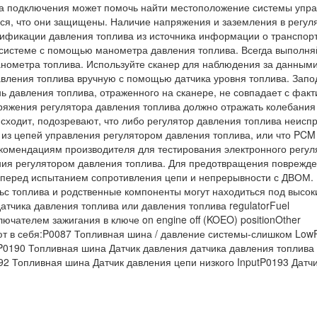
ема подключения может помочь найти местоположение системы упр
ься, что они защищены. Наличие напряжения и заземления в регул
цификации давления топлива из источника информации о транспор
й системе с помощью манометра давления топлива. Всегда выполня
нометра топлива. Используйте сканер для наблюдения за данным
вления топлива вручную с помощью датчика уровня топлива. Запо
ь давления топлива, отраженного на сканере, не совпадает с фак
яжения регулятора давления топлива должно отражать колебания
исходит, подозревают, что либо регулятор давления топлива неисп
 из цепей управления регулятором давления топлива, или что PCM
комендациям производителя для тестирования электронного регул
ния регулятором давления топлива. Для предотвращения поврежд
и перед испытанием сопротивления цепи и непрерывности с ДВОМ.
с топлива и родственные компоненты могут находиться под высо
атчика давления топлива или давления топлива regulatorFuel
ючателем зажигания в ключе on engine off (KOEO) positionOther
ют в себя:P0087 Топливная шина / давление системы-слишком Low
P0190 Топливная шина Датчик давления датчика давления топлива
92 Топливная шина Датчик давления цепи низкого InputP0193 Датч