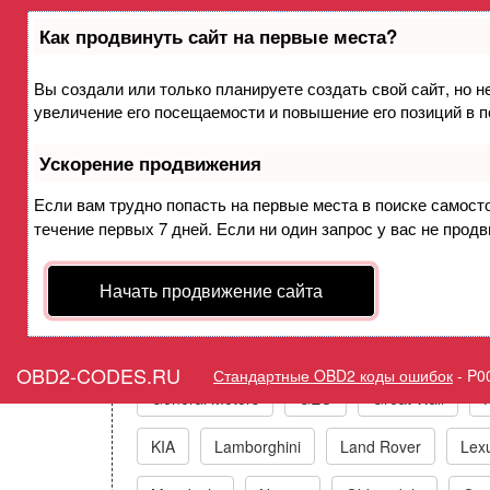
Как продвинуть сайт на первые места?
Вы создали или только планируете создать свой сайт, но н
Ошибка P0091 Регу
увеличение его посещаемости и повышение его позиций в 
Ускорение продвижения
Горит ошибка Check
Если вам трудно попасть на первые места в поиске самост
течение первых 7 дней. Если ни один запрос у вас не продв
Коды ошибо
Начать продвижение сайта
Acura
Alfa Romeo
Audi/VW/Skoda/Sea
OBD2-CODES.RU
Стандартные OBD2 коды ошибок
-
P0
General Motors
GEO
Great Wall
KIA
Lamborghini
Land Rover
Lex