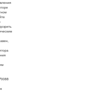
авления
яторе
тном
йте
и
дозрить
тическим
равен,
ятора
ения
ким
P0088
ик