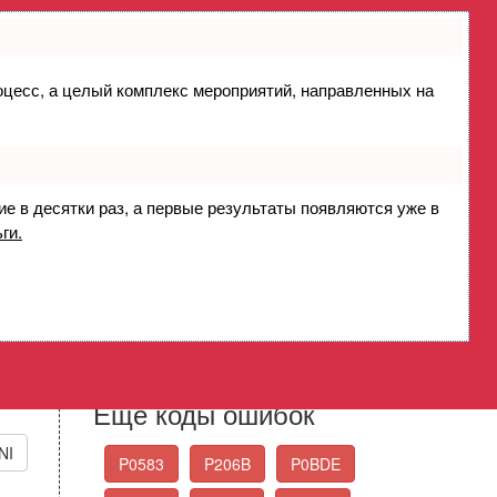
роцесс, а целый комплекс мероприятий, направленных на
замыкание на массу
Control Circuit Low
ие в десятки раз, а первые результаты появляются уже в
ги.
Стандартные коды
ошибок OBD-II
Выберите нужный код ошибки из списка
Еще коды ошибок
NI
P0583
P206B
P0BDE