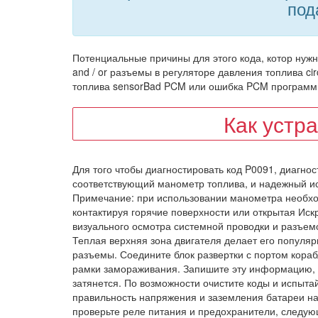
под
Потенциальные причины для этого кода, котор нуж
and / or разъемы в регуляторе давления топлива cir
топлива sensorBad PCM или ошибка PCM программ
Как устр
Для того чтобы диагностировать код P0091, диагно
соответствующий манометр топлива, и надежный ис
Примечание: при использовании манометра необхо
контактируя горячие поверхности или открытая Иск
визуального осмотра системной проводки и разъемо
Теплая верхняя зона двигателя делает его популяр
разъемы. Соедините блок развертки с портом кораб
рамки замораживания. Запишите эту информацию, п
затянется. По возможности очистите коды и испыта
правильность напряжения и заземления батареи на
проверьте реле питания и предохранители, следую