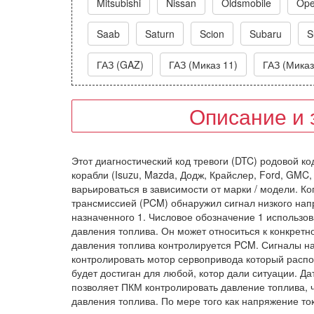
Mitsubishi
Nissan
Oldsmobile
Ope
Saab
Saturn
Scion
Subaru
S
ГАЗ (GAZ)
ГАЗ (Миказ 11)
ГАЗ (Миказ
Описание и 
Этот диагностический код тревоги (DTC) родовой ко
корабли (Isuzu, Mazda, Додж, Крайслер, Ford, GMC, 
варьироваться в зависимости от марки / модели. Ко
трансмиссией (PCM) обнаружил сигнал низкого нап
назначенного 1. Числовое обозначение 1 использо
давления топлива. Он может относиться к конкретно
давления топлива контролируется PCM. Сигналы на
контролировать мотор сервопривода который распо
будет достиган для любой, котор дали ситуации. Д
позволяет ПКМ контролировать давление топлива, 
давления топлива. По мере того как напряжение т