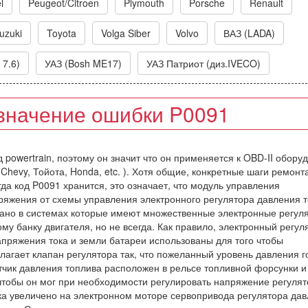
l
Peugeot/Citroen
Plymouth
Porsche
Renault
uzuki
Toyota
Volga Siber
Volvo
ВАЗ (LADA)
 7.6)
УАЗ (Bosh ME17)
УАЗ Патриот (диз.IVECO)
значение ошибки P0091
д powertrain, поэтому он значит что он применяется к OBD-II обору
Chevy, Тойота, Honda, etc. ). Хотя общие, конкретные шаги ремонт
гда код P0091 хранится, это означает, что модуль управления
ряжения от схемы управления электронного регулятора давления т
вано в системах которые имеют множественные электронные регул
му банку двигателя, но не всегда. Как правило, электронный регул
пряжения тока и земли батареи использованы для того чтобы
лагает клапан регулятора так, что пожеланный уровень давления 
атчик давления топлива расположен в рельсе топливной форсунки и
чтобы он мог при необходимости регулировать напряжение регуля
ока увеличено на электронном моторе сервопривода регулятора да