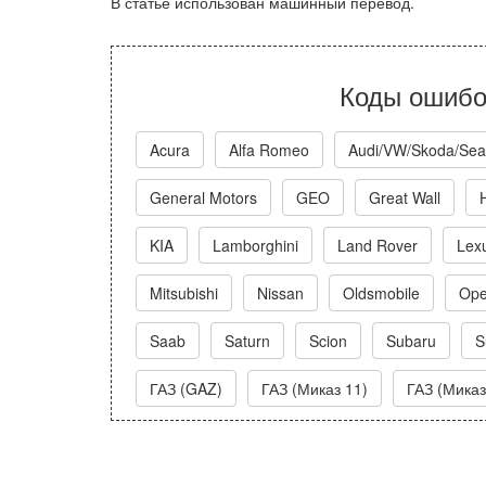
В статье использован машинный перевод.
Коды ошибо
Acura
Alfa Romeo
Audi/VW/Skoda/Sea
General Motors
GEO
Great Wall
KIA
Lamborghini
Land Rover
Lex
Mitsubishi
Nissan
Oldsmobile
Ope
Saab
Saturn
Scion
Subaru
S
ГАЗ (GAZ)
ГАЗ (Миказ 11)
ГАЗ (Миказ