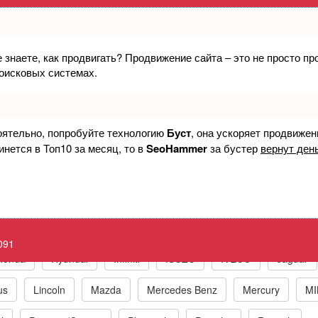
е знаете, как продвигать? Продвижение сайта – это не просто п
лятор давления топлива 1 - короткое 
поисковых системах.
 Engine P0091 Fuel Pressure Regulator 1 
оятельно, попробуйте технологию
Буст
, она ускоряет продвижен
инется в Топ10 за месяц, то в
SeoHammer
за бустер
вернут день
к по маркам автомобилей
t
BMW
Chrysler/Jeep
Daewoo
Fiat
Ford
091
Honda
Hyundai
Infiniti
ISUZU
IVECO
Jaguar
us
Lincoln
Mazda
Mercedes Benz
Mercury
MI