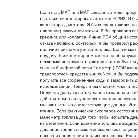
Если есть MAF или MAP связанные коды присутс
пытаться диагностировать этот код P02B2. Я бы
коллектора двигателя. Я бы сосредоточился на 
(шипение) вакуумной утечки. Я бы проверил вс
крекинга или коллапса. Линии PCV общий источн
отказа набивкой. Во-вторых, я бы проверил р
наличие признаков утечки топлива. Если инжек
неудачу. Если в моторном отсеке не обнаруже
несколько инструментов, которые потребуются
scannerA цифровой вольт / омметр (DVOM)ман
транспортном средстве sourceNext, я бы подкл
получить все сохраненные коды и заморозить д
использования. Теперь я бы очистил коды и те
Получите доступ к потоку данных сканера и наб
действительно ли существует состояние сухопа
включить только соответствующие данные. Это 
чтение. Если фактическое сухопарое состояние
манометр топлива для того чтобы испытать дав
изготовления. Если давление топлива находитс
давление топлива ниже минимальных специфик
насоса и напряжения топливного насоса. Если