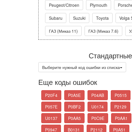
Peugeot/Citroen
Plymouth
Porsch
Subaru
Suzuki
Toyota
Volga 
ГАЗ (Миказ 11)
ГАЗ (Миказ 7.6)
У
Стандартные
Выберите нужный код ошибки из списка
Еще коды ошибок
P20F4
P0A5E
P04AB
P0515
P057E
P0BF2
U0174
P2129
U0137
P0AA5
P0C9E
P0AA1
P0947
B0131
P2112
P0A51