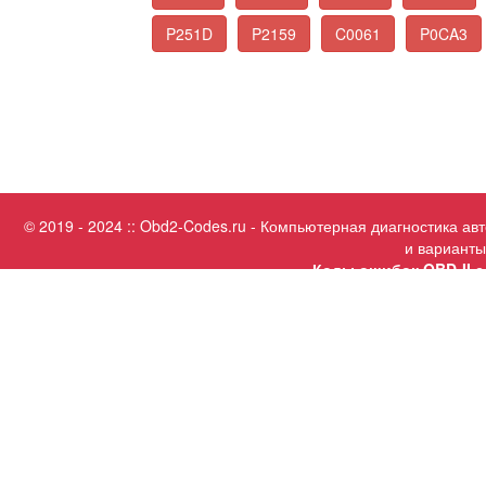
P251D
P2159
C0061
P0CA3
© 2019 - 2024 :: Obd2-Codes.ru - Компьютерная диагностика а
и варианты
Коды ошибок OBD-II с