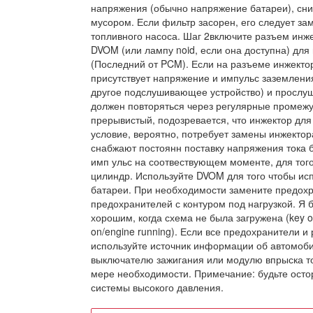
напряжения (обычно напряжение батареи), сни
мусором. Если фильтр засорен, его следует за
топливного насоса. Шаг 2включите разъем инже
DVOM (или лампу noid, если она доступна) дл
(Последний от PCM). Если на разъеме инжекто
присутствует напряжение и импульс заземления
другое подслушивающее устройство) и прослуш
должен повторяться через регулярные промежутк
прерывистый, подозревается, что инжектор для
условие, вероятно, потребует замены инжекто
снабжают постоянн поставку напряжения тока 
имп ульс на соотвествующем моменте, для того
цилиндр. Используйте DVOM для того чтобы ис
батареи. При необходимости замените предохр
предохранителей с контуром под нагрузкой. Я
хорошим, когда схема не была загружена (key on
on/engine running). Если все предохранители и
используйте источник информации об автомобил
выключателю зажигания или модулю впрыска то
мере необходимости. Примечание: будьте осто
системы высокого давления.