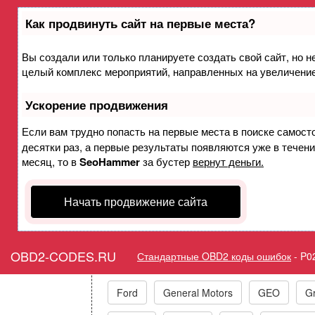
Как продвинуть сайт на первые места?
Вы создали или только планируете создать свой сайт, но не
Ошибка P02B2 Топливный
целый комплекс мероприятий, направленных на увеличение
максимальны
Ускорение продвижения
Горит ошибка Check Engine
Если вам трудно попасть на первые места в поиске самост
десятки раз, а первые результаты появляются уже в течение
месяц, то в
SeoHammer
за бустер
вернут деньги.
Начать продвижение сайта
Коды ошибок п
OBD2-CODES.RU
Стандартные OBD2 коды ошибок
-
P0
Acura
Alfa Romeo
Audi/VW/Skoda
Ford
General Motors
GEO
Gr