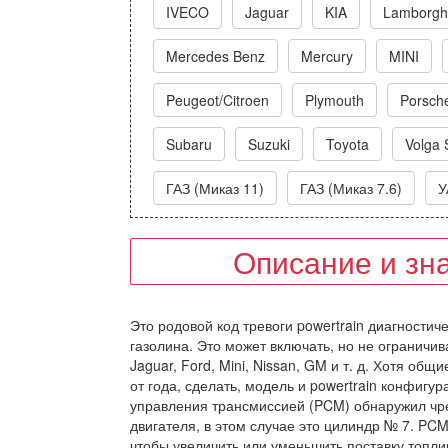
IVECO
Jaguar
KIA
Lamborghi
Mercedes Benz
Mercury
MINI
Peugeot/Citroen
Plymouth
Porsch
Subaru
Suzuki
Toyota
Volga 
ГАЗ (Миказ 11)
ГАЗ (Миказ 7.6)
У
Описание и зн
Это родовой код тревоги powertrain диагностич
газолина. Это может включать, но не ограничи
Jaguar, Ford, Mini, Nissan, GM и т. д. Хотя об
от года, сделать, модель и powertrain конфигу
управления трансмиссией (PCM) обнаружил чр
двигателя, в этом случае это цилиндр № 7. PC
чтобы увеличить или уменьшить поставку топли