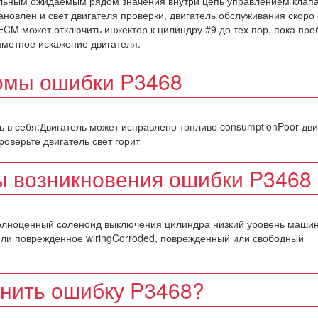
льным ожидаемым рядом значения внутри цепь управлением клап
ановлен и свет двигателя проверки, двигатель обслуживания скоро 
 ECM может отключить инжектор к цилиндру #9 до тех пор, пока пр
аметное искажение двигателя.
омы ошибки P3468
 в себя:Двигатель может исправлено топливо consumptionPoor дви
роверьте двигатель свет горит
 возникновения ошибки P3468
еполноценный соленоид выключения цилиндра низкий уровень маши
 или поврежденное wiringCorroded, поврежденный или свободный
анить ошибку P3468?