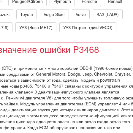
l
Peugeot/Citroen
Plymouth
Porsche
Renault
uzuki
Toyota
Volga Siber
Volvo
ВАЗ (LADA)
 7.6)
УАЗ (Bosh ME17)
УАЗ Патриот (диз.IVECO)
значение ошибки P3468
й (DTC) и применяется к много кораблей OBD-II (1996-более новый)
и средствами от General Motors, Dodge, Jeep, Chevrolet, Chrysler,
оваться в зависимости от года, сделать, модель и powertrain
нные коды p3465, P3466 и P3467 связаны с контуром управления к
ления клапаном 9 деактивации/впускного клапана является
g. Режим v4 двигателя V8) для того чтобы улучшить топливную эк
ять хайвея. Модуль управления двигателем (ECM) управляет 4 или 
иды деактивации впуска для четырех цилиндров двигателя. Этот 
 три цилиндра в этом процессе определяются конфигурацией двига
чения цилиндра одно установлен на или около входа около того
конфигурации. Когда ECM обнаруживает напряжение тока или