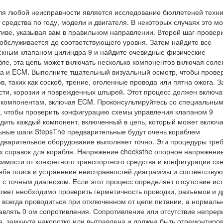
ля любой неисправности является исследование бюллетеней техни
средства по году, модели и двигателя. В некоторых случаях это м
тиве, указывая вам в правильном направлении. Второй шаг-провер
 обслуживается до соответствующего уровня. Затем найдите все
ускным клапаном цилиндра 9 и найдите очевидные физические
е, эта цепь может включать несколько компонентов включая соле
ка и ECM. Выполните тщательный визуальный осмотр, чтобы прове
, таких как соскоб, трение, оголенные провода или пятна ожога. З
ти, корозии и поврежденных штырей. Этот процесс должен включа
м компонентам, включая ECM. Проконсультируйтесь со специальны
а, чтобы проверить конфигурацию схемы управления клапаном 9
рдить каждый компонент, включенный в цепь, который может включа
ьные шаги StepsThe предварительные будут очень кораблем
едварительное оборудование выполняет точно. Эти процедуры тре
их справок для корабля. Напряжение checksthe опорное напряжени
имости от конкретного транспортного средства и конфигурации сх
себя поиск и устранение неисправностей диаграммы и соответств
 с точным диагнозом. Если этот процесс определяет отсутствие ис
ожет необходимо проверить герметичность проводки, разъемов и д
всегда проводиться при отключенном от цепи питании, а нормаль
авлять 0 ом сопротивления. Сопротивление или отсутствие непрер
а, замкнута накоротко или вытравлена и должна быть отремонтиро