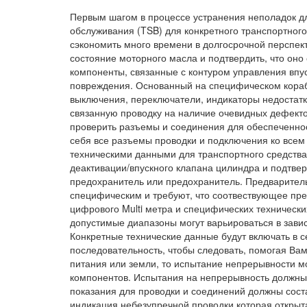
Первым шагом в процессе устранения неполадок д
обслуживания (TSB) для конкретного транспортного 
сэкономить много времени в долгосрочной перспек
состояние моторного масла и подтвердить, что оно
компоненты, связанные с контуром управления вп
повреждения. Основанный на специфическом корабл
выключения, переключатели, индикаторы недостат
связанную проводку на наличие очевидных дефектов
проверить разъемы и соединения для обеспеченнос
себя все разъемы проводки и подключения ко все
техническими данными для транспортного средств
деактивации/впускного клапана цилиндра и подтве
предохранитель или предохранитель. Предварител
специфическим и требуют, что соотвествующее пр
цифрового Multi метра и специфических техническ
допустимые диапазоны могут варьироваться в завис
Конкретные технические данные будут включать в 
последовательность, чтобы следовать, помогая Вам
питания или земли, то испытание непрерывности м
компонентов. Испытания на непрерывность должны 
показания для проводки и соединений должны сост
индикация небезупречной проводки которая открыт