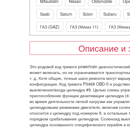
Mitsubishi
Nissan
Oldsmobile
Ope
Saab
Saturn
Scion
Subaru
S
ГАЗ (GAZ)
ГАЗ (Миказ 11)
ГАЗ (Миказ
Описание и 
Это родовой код тревоги powertrain диагностически
может включать, но не ограничивается транспортным
т. д. Хотя общие, точные шаги ремонта могут варьир
конфигурации. Код тревоги P3468 OBD-II и родстве
выключения/входа цилиндра #9. Целью схемы управ
приспособление функции деактивации цилиндра (e. 
во время деятельности легкой нагрузки как управл
цилиндровыми режимами двигателя, включив солено
относится к цилиндру под номером 9, а остальные
порядком срабатывания цилиндров. Соленоид выклю
цилиндра основанного специфического корабля и 