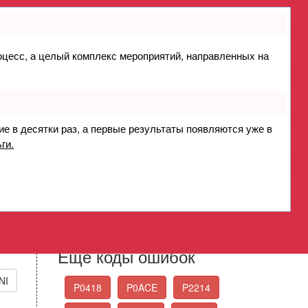
роцесс, а целый комплекс мероприятий, направленных на
ндр 9 - высокий уровень
alve Control Circuit High
ие в десятки раз, а первые результаты появляются уже в
ги.
Стандартные коды
ошибок OBD-II
Выберите нужный код ошибки из списка
Еще коды ошибок
NI
P0418
P0ACE
P2214