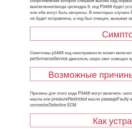
сопротивление которое слишком высоко над норма
выключения/входа цилиндра 9, код P3468 будет уст
или оба могут быть загорены. В некоторых случаях
не будет исправлена, и код был очищен, вызывая з
Симпт
Симптомы p3468 код неисправности может включать
performanceService двигатель скоро свет освещен п
Возможные причины
Причины для этого кода P3468 могут включить: н
масла или pressureRestricted масло passageFaulty
connectorDefective ECM
Как устр