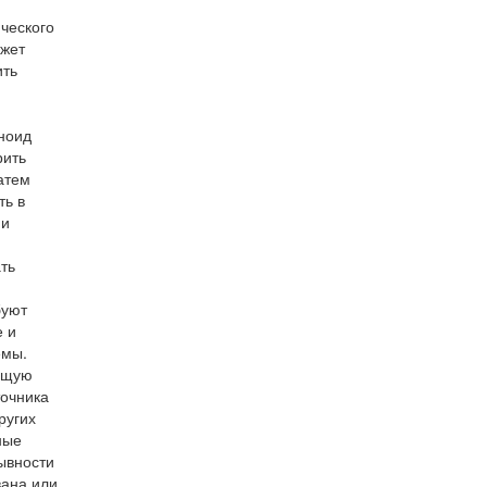
ческого
ожет
ить
ноид
рить
атем
ть в
ми
ть
буют
е и
емы.
ующую
точника
ругих
ные
ывности
вана или