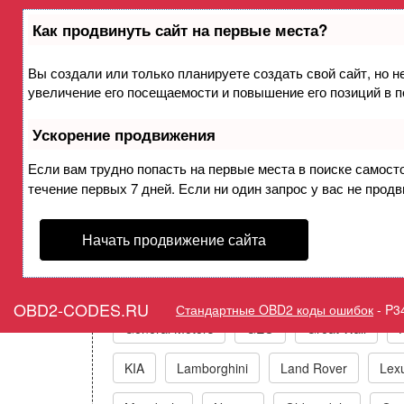
Как продвинуть сайт на первые места?
Вы создали или только планируете создать свой сайт, но н
Ошибка P3468 Деактивац
увеличение его посещаемости и повышение его позиций в 
Ускорение продвижения
Горит ошибка Check Engin
Если вам трудно попасть на первые места в поиске самост
течение первых 7 дней. Если ни один запрос у вас не продв
Коды ошибо
Начать продвижение сайта
Acura
Alfa Romeo
Audi/VW/Skoda/Sea
OBD2-CODES.RU
Стандартные OBD2 коды ошибок
-
P3
General Motors
GEO
Great Wall
KIA
Lamborghini
Land Rover
Lex