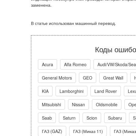
заменена.
В статье использован машинный перевод.
Коды ошибо
Acura
Alfa Romeo
Audi/VW/Skoda/Sea
General Motors
GEO
Great Wall
KIA
Lamborghini
Land Rover
Lex
Mitsubishi
Nissan
Oldsmobile
Ope
Saab
Saturn
Scion
Subaru
S
ГАЗ (GAZ)
ГАЗ (Миказ 11)
ГАЗ (Миказ