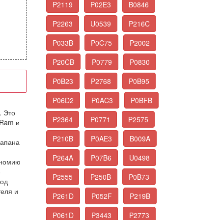
P2119
P02E3
B0846
P2263
U0539
P216C
P033B
P0C75
P2002
P20CB
P0779
P0830
P0B23
P2768
P0B95
P06D2
P0AC3
P0BFB
. Это
P2364
P0771
P2575
 Ram и
P210B
P0AE3
B009A
лапана
P264A
P07B6
U0498
ономию
8
P2555
P250B
P0B73
код
теля и
P261D
P052F
P219B
P061D
P3443
P2773