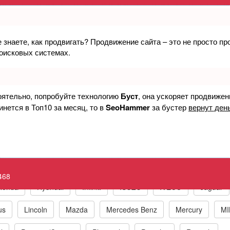
е знаете, как продвигать? Продвижение сайта – это не просто п
ия/управление впускным клапаном, цили
поисковых системах.
e P3468 Cylinder 9 Deactivation/Intake V
оятельно, попробуйте технологию
Буст
, она ускоряет продвижен
инется в Топ10 за месяц, то в
SeoHammer
за бустер
вернут день
к по маркам автомобилей
t
BMW
Chrysler/Jeep
Daewoo
Fiat
Ford
468
Honda
Hyundai
Infiniti
ISUZU
IVECO
Jaguar
us
Lincoln
Mazda
Mercedes Benz
Mercury
MI