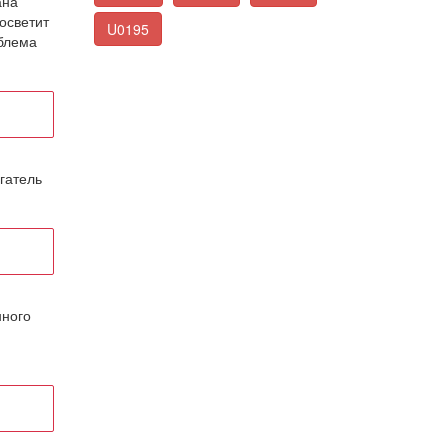
ана
осветит
U0195
облема
гатель
нного