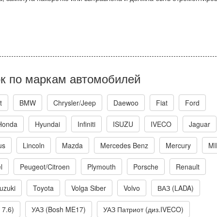
к по маркам автомобилей
t
BMW
Chrysler/Jeep
Daewoo
Fiat
Ford
Honda
Hyundai
Infiniti
ISUZU
IVECO
Jaguar
us
Lincoln
Mazda
Mercedes Benz
Mercury
MI
l
Peugeot/Citroen
Plymouth
Porsche
Renault
uzuki
Toyota
Volga Siber
Volvo
ВАЗ (LADA)
 7.6)
УАЗ (Bosh ME17)
УАЗ Патриот (диз.IVECO)