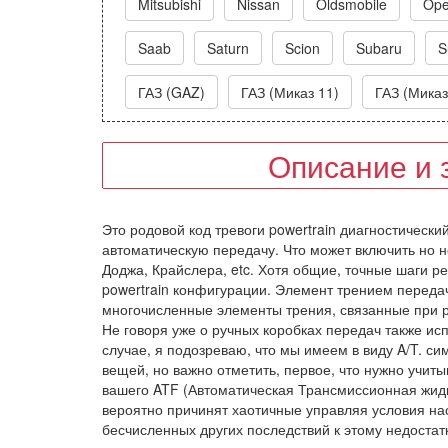
Mitsubishi
Nissan
Oldsmobile
Ope
Saab
Saturn
Scion
Subaru
S
ГАЗ (GAZ)
ГАЗ (Миказ 11)
ГАЗ (Миказ
Описание и 
Это родовой код тревоги powertrain диагностическ
автоматическую передачу. Что может включить но н
Доджа, Крайслера, etc. Хотя общие, точные шаги ре
powertrain конфигурации. Элемент трением передач
многочисленные элементы трения, связанные при р
Не говоря уже о ручных коробках передач также ис
случае, я подозреваю, что мы имеем в виду A/T. с
вещей, но важно отметить, первое, что нужно учит
вашего ATF (Автоматическая Трансмиссионная жидк
вероятно причинят хаотичные управляя условия н
бесчисленных других последствий к этому недоста