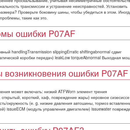
треннее проскальзывание, учитывая несимметричные обстоятельств
иональность трансмиссии и устранение неисправностей. Установить
азмера? Проверьте боковину шины, чтобы убедиться в этом. Иногд
проблемы, такие как это.
мы ошибки P07AF
ый handlingTransmission slippingErratic shiftingabnormal сдвиг
томатической коробки передач) leakLow torqueAbnormal Выходная мо
 возникновения ошибки P07AF
ьжения может включать: низкий ATFWorn элемент трения
g. открытый, короткий, хаф, повреждение жары) неровное сизесиссе
ь/окружность (е. g. низкие давления автошины, тормоз вставленн
ей) issueECM (модуль управления двигателем) issuewater поврежд