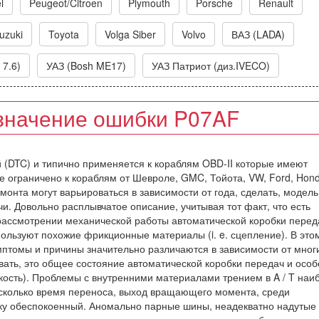
l
Peugeot/Citroen
Plymouth
Porsche
Renault
uzuki
Toyota
Volga Siber
Volvo
ВАЗ (LADA)
 7.6)
УАЗ (Bosh ME17)
УАЗ Патриот (диз.IVECO)
значение ошибки P07AF
ий (DTC) и типично применяется к кораблям OBD-II которые имеют
е ограничено к кораблям от Шевроле, GMC, Тойота, VW, Ford, Hond
монта могут варьироваться в зависимости от года, сделать, модель
и. Довольно расплывчатое описание, учитывая тот факт, что есть
ассмотрении механической работы автоматической коробки переда
пользуют похожие фрикционные материалы (i. e. сцепление). В это
имптомы и причины значительно различаются в зависимости от мног
ывать, это общее состояние автоматической коробки передач и осо
ость). Проблемы с внутренними материалами трением в A / T наи
асколько время переноса, выход вращающего момента, среди
тку обеспокоенный. Аномально парные шины, неадекватно надутые