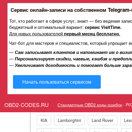
Сервис онлайн-записи на собственном Telegram-
Тот, кто работает в сфере услуг, знает — без ведения зап
Ошибка P07AF Фрикционны
бюджетный и оптимальный вариант:
сервис VisitTime.
Для новых пользователей
первый месяц бесплатно
.
Чат-бот для мастеров и специалистов, который упрощает в
Горит ошибка Che
—
Сам записывает клиентов и напоминает им о визи
—
Персонализирует скидки, чаевые, кэшбэк и предоп
—
Увеличивает доходимость и помогает больше зар
Коды ошибо
Начать пользоваться сервисом
Acura
Alfa Romeo
Audi/VW/Skoda/Sea
OBD2-CODES.RU
Стандартные OBD2 коды ошибок
-
P0
General Motors
GEO
Great Wall
KIA
Lamborghini
Land Rover
Lex