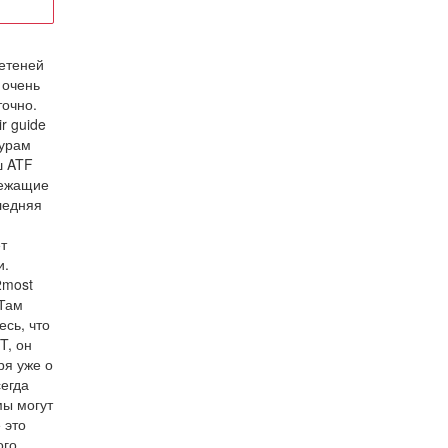
етеней
 очень
точно.
r guide
дурам
ш ATF
лежащие
ледняя
т
и.
2most
 Там
есь, что
T, он
ря уже о
егда
мы могут
 это
ого