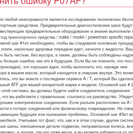
анить ошибку P07AF?
ля любой неисправности является исследование технических бюлл
портным средством. Предварительные диагностические шаги будут
отвествующие предварительные оборудование и знание выполнили 
 транспортного средства / make / model / powertrain specific repai
новной шаг #1ит необходимо, чтобы вы следовали основным проце
 этапе, насколько здоровье передачи идет, начните с жидкости. Ва
н быть чистым, без мусора, а также, должны быть соблюдены над
ь больше ошибок, как это в будущем. Если Вы не помните, что пос
прокладка), это хорошая идея, чтобы выполнить это, прежде чем
сора в вашем масле, который находится в ловушке внутри. Это може
тесь, что вы знаете о последнем сервисе A / T, который Вы сделал
льный ATF для вашей конкретной марки и модели. Основной шаг # 
ля этой системы, вы должны будете найти соединитель соединения.
 что вы работаете с правильным, ссылаясь на руководство. Убедит
рошее электрическое соединение. Если разъем расположен на A / 
вести к потере соединений или физическому повреждению. Не гово
зывающие будущие или нынешние проблемы. Основной шаг #3ит вс
мобиля. Учитывая тот факт, что, как и в этом случае, другие систе
ные шины, изношенные детали подвески, неправильные колеса, все
зможно, и другие, так что даже вещи, и вы можете избавиться от эт