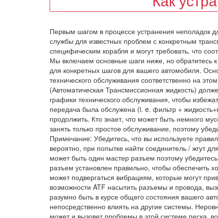
Как устр
Первым шагом в процессе устранения неполадок д
службы для известных проблем с конкретным транс
специфическим корабля и могут требовать, что со
Мы включаем основные шаги ниже, но обратитесь к год
для конкретных шагов для вашего автомобиля. Ос
технического обслуживания соответственно на этом
(Автоматическая Трансмиссионная жидкость) долже
графики технического обслуживания, чтобы избежат
передача была обслужена (i. e. фильтр + жидкость+
продолжить. Кто знает, что может быть немного му
занять только простое обслуживание, поэтому убеди
Примечание: Убедитесь, что вы используете прави
вероятно, при попытке найти соединитель / жгут д
может быть один мастер разъем поэтому убедитесь,
разъем установлен правильно, чтобы обеспечить хо
может подвергаться вибрациям, которые могут при
возможности ATF насытить разъемы и провода, вы
разумно быть в курсе общего состояния вашего авто
непосредственно влиять на другие системы. Неров
может и вызовет проблемы в этой системе песка, во