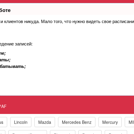
боте
иси клиентов никуда. Мало того, что нужно видеть свое расписан
е элементы трансмиссии G - заедание
едение записей:
ck Engine P07AF Transmission Friction E
те;
латы;
абатывать;
к по маркам автомобилей
t
BMW
Chrysler/Jeep
Daewoo
Fiat
Ford
7AF
Honda
Hyundai
Infiniti
ISUZU
IVECO
Jaguar
us
Lincoln
Mazda
Mercedes Benz
Mercury
MI