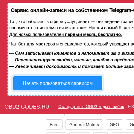
Сервис онлайн-записи на собственном Telegram-
Тот, кто работает в сфере услуг, знает — без ведения запи
Ошибка P006A Датчик аб
напоминать клиентам о визитах тоже. Нашли самый бюдже
коллекторе/датчик расхо
Для новых пользователей
первый месяц бесплатно
.
Чат-бот для мастеров и специалистов, который упрощает в
—
Сам записывает клиентов и напоминает им о визи
Горит ошибка Check Engin
—
Персонализирует скидки, чаевые, кэшбэк и предоп
Flow Co
—
Увеличивает доходимость и помогает больше зар
Начать пользоваться сервисом
Коды ошибок п
OBD2-CODES.RU
Стандартные OBD2 коды ошибок
-
P0
Acura
Alfa Romeo
Audi/VW/Skoda
Ford
General Motors
GEO
Gr