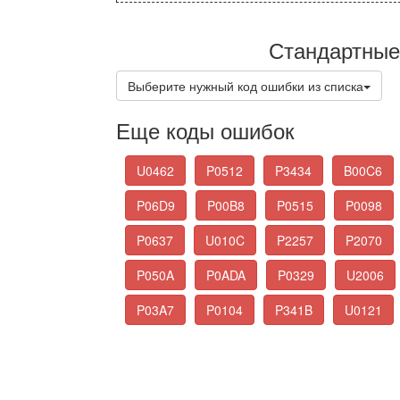
Стандартные
Выберите нужный код ошибки из списка
Еще коды ошибок
U0462
P0512
P3434
B00C6
P06D9
P00B8
P0515
P0098
P0637
U010C
P2257
P2070
P050A
P0ADA
P0329
U2006
P03A7
P0104
P341B
U0121