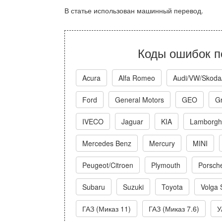
В статье использован машинный перевод.
Коды ошибок п
Acura
Alfa Romeo
Audi/VW/Skoda
Ford
General Motors
GEO
Gr
IVECO
Jaguar
KIA
Lamborghi
Mercedes Benz
Mercury
MINI
Peugeot/Citroen
Plymouth
Porsch
Subaru
Suzuki
Toyota
Volga 
ГАЗ (Миказ 11)
ГАЗ (Миказ 7.6)
У