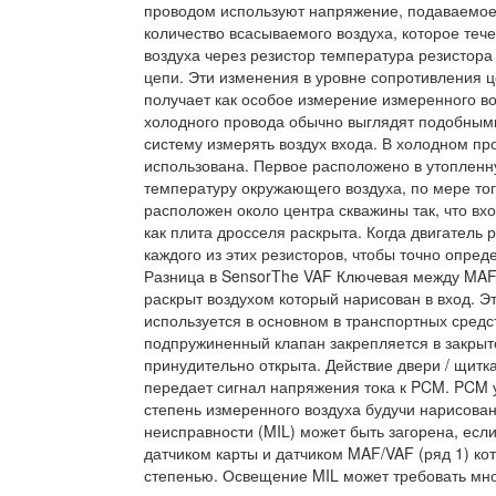
проводом используют напряжение, подаваемое 
количество всасываемого воздуха, которое теч
воздуха через резистор температура резистора
цепи. Эти изменения в уровне сопротивления 
получает как особое измерение измеренного во
холодного провода обычно выглядят подобными
систему измерять воздух входа. В холодном пр
использована. Первое расположено в утопленн
температуру окружающего воздуха, по мере того
расположен около центра скважины так, что вхо
как плита дросселя раскрыта. Когда двигатель
каждого из этих резисторов, чтобы точно опреде
Разница в SensorThe VAF Ключевая между MAF 
раскрыт воздухом который нарисован в вход. Э
используется в основном в транспортных средс
подпружиненный клапан закрепляется в закрыт
принудительно открыта. Действие двери / щит
передает сигнал напряжения тока к PCM. PCM 
степень измеренного воздуха будучи нарисован
неисправности (MIL) может быть загорена, ес
датчиком карты и датчиком MAF/VAF (ряд 1) к
степенью. Освещение MIL может требовать мно