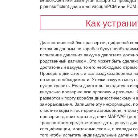
sensorOpen или замкнутая накоротко проводка 
pipeinsufficient двигателе vacuumPCM или PC
Как устран
Диагностический блок развертки, цифровой во
источник данным по корабля будут необходимы 
испытание давления вакуума двигателя должно
родственный датчиком. Это может быть сделано
достаточный вакуум, то его необходимо отремо
Проверьте двигатель и все воздухозаборники н
по мере необходимости. Утечки вакуума могут 
нужно хранить. Если двигатель находится в ис
визуально проверьте всю проводку и разъемы.
развертки к порту корабля диагностическому и 
замораживания. Запишите эту информацию, пос
очистите коды и тест-драйв автомобиля, чтобы
проверьте датчик карты и датчик MAF/VAF (ря
транспортном средстве может дать ценную ди
спецификации, монтажные схемы, и взгляды с
того чтобы испытать индивидуальные датчики п