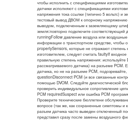
чтобы исполнить с спецификациями изготовит
датчики исполняют с спецификациями изготови
напряжения тока ссылки (типично 5 вольтс) и 
тестовый вывод ДВОМ к опорному напряжению 
выводом, подключенным к заземляющему штифт
земля:повторно подключите соответствующий да
runningFollow давление воздуха или воздушные
информации о транспортном средстве, чтобы о
properlySensors, которые не отражают степень
изготовителем, следует считать faultyIf входн
правильную степень напряжения: используйте 
рассматриваемого датчика) на разъеме PCM. Е
датчика, но не на разъеме PCM, подозревайте,
questionDisconnect PCM (и все связанные конт
помощью DVOM. Следуйте диагностической бло
проверить индивидуальное сопротивление цепи 
PCM requiredSuspect или ошибка PCM программ
Проверите технические бюллетени обслуживани
вопросе (так же, как сохраненные симптомы и к
разъем датчика часто выведен отключенный по
представил сразу после замены воздушного фил