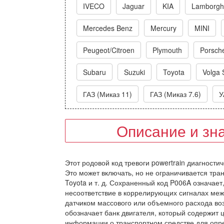
IVECO
Jaguar
KIA
Lamborghi
Mercedes Benz
Mercury
MINI
Peugeot/Citroen
Plymouth
Porsch
Subaru
Suzuki
Toyota
Volga 
ГАЗ (Миказ 11)
ГАЗ (Миказ 7.6)
У
Описание и зн
Этот родовой код тревоги powertrain диагности
Это может включать, но не ограничивается тра
Toyota и т. д. Сохраненный код P006A означае
несоответствие в коррелирующих сигналах меж
датчиком массового или объемного расхода воз
обозначает банк двигателя, который содержит 
информации о транспортном средстве для опр