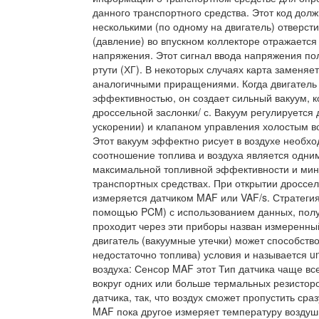
данного транспортного средства. Этот код дол
несколькими (по одному на двигатель) отверст
(давление) во впускном коллекторе отражаетс
напряжения. Этот сигнал ввода напряжения пол
ртути (ХГ). В некоторых случаях карта заменя
аналогичными приращениями. Когда двигатель 
эффективностью, он создает сильный вакуум, к
дроссельной заслонки/ с. Вакуум регулируется
ускорении) и клапаном управления холостым воз
Этот вакуум эффектно рисует в воздухе необхо
соотношение топлива и воздуха является одни
максимальной топливной эффективности и мин
транспортных средствах. При открытии дроссел
измеряется датчиком MAF или VAF/s. Стратегия
помощью PCM) с использованием данных, получ
проходит через эти приборы назван измеренный
двигатель (вакуумные утечки) может способств
недостаточно топлива) условия и называется u
воздуха: Сенсор MAF этот Тип датчика чаще вс
вокруг одних или больше термальных резистор
датчика, так, что воздух сможет пропустить ср
MAF пока другое измеряет температуру воздушн