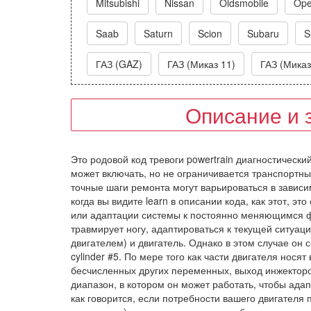
Mitsubishi
Nissan
Oldsmobile
Ope
Saab
Saturn
Scion
Subaru
S
ГАЗ (GAZ)
ГАЗ (Миказ 11)
ГАЗ (Миказ
Описание и 
Это родовой код тревоги powertrain диагностически
может включать, но не ограничивается транспортны
точные шаги ремонта могут варьироваться в зависим
когда вы видите learn в описании кода, как этот, э
или адаптации системы к постоянно меняющимся фак
травмирует ногу, адаптироваться к текущей ситуац
двигателем) и двигатель. Однако в этом случае он
cylinder #5. По мере того как части двигателя нося
бесчисленных других переменных, выход инжекторо
диапазон, в котором он может работать, чтобы ада
как говорится, если потребности вашего двигател