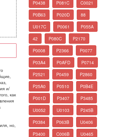
P0438
P081C
C0021
P0B63
P020D
88
U017C
P0061
P055A
42
P080C
P2170
P0008
P2366
P0077
P03A4
P0AFD
P0714
то
P2521
P0459
P2860
бщие,
раз,
P25A0
P0510
P0B4E
ия и/
ого, как
P001D
P3407
P3485
авления
а
U0052
U0103
P245B
P0384
P063B
U0406
иля, но,
P3400
C006B
U0465