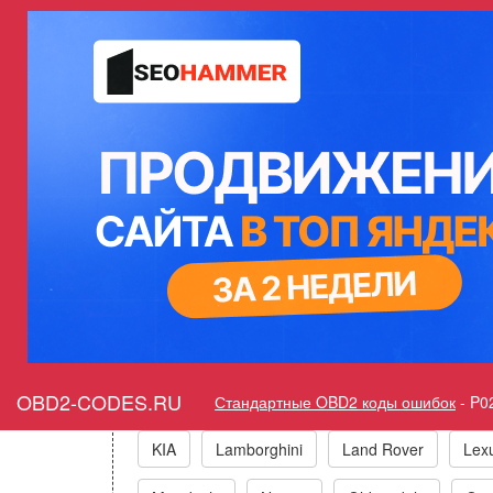
Ошибка P02D5 Фо
Горит ошибка Check Eng
Коды ошибо
Acura
Alfa Romeo
Audi/VW/Skoda/Sea
OBD2-CODES.RU
General Motors
GEO
Great Wall
Стандартные OBD2 коды ошибок
-
P0
KIA
Lamborghini
Land Rover
Lex