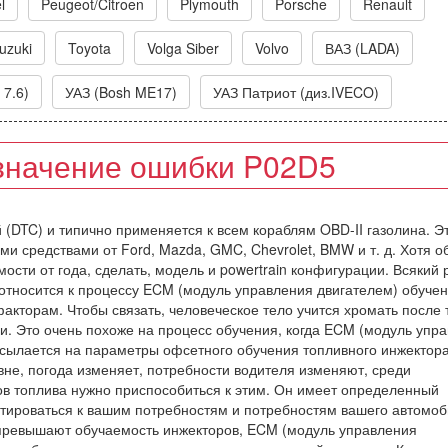
l
Peugeot/Citroen
Plymouth
Porsche
Renault
uzuki
Toyota
Volga Siber
Volvo
ВАЗ (LADA)
 7.6)
УАЗ (Bosh ME17)
УАЗ Патриот (диз.IVECO)
значение ошибки P02D5
й (DTC) и типично применяется к всем кораблям OBD-II газолина. Э
ми средствами от Ford, Mazda, GMC, Chevrolet, BMW и т. д. Хотя о
ости от года, сделать, модель и powertrain конфигурации. Всякий 
то относится к процессу ECM (модуль управления двигателем) обучен
торам. Чтобы связать, человеческое тело учится хромать после т
ии. Это очень похоже на процесс обучения, когда ECM (модуль упр
 ссылается на параметры офсетного обучения топливного инжектор
т вне, погода изменяет, потребности водителя изменяют, среди
в топлива нужно приспособиться к этим. Он имеет определенный
птироваться к вашим потребностям и потребностям вашего автомоб
я превышают обучаемость инжекторов, ECM (модуль управления