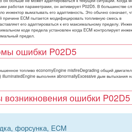
что он больше не может адаптироваться к текущей ситуации. Когда 
ми работая параметрами, он активирует P02D5. В большинстве с
ило инжектор выматывать его адаптивность. Это обычно означает, ч
ой причине ECM пытается модифицировать топливную смесь в
заставляет его адаптироваться к его максимальному пределу. Инже
имальном коде предела установлен когда ECM контролирует инже
симальный предел.
мы ошибки P02D5
ньшенное топливо economyEngine misfireDegrading общий двигател
) illuminatedEngine выполняя abnormallyExcessive дым вытыхания н
 возникновения ошибки P02D5
дка, форсунка, ECM