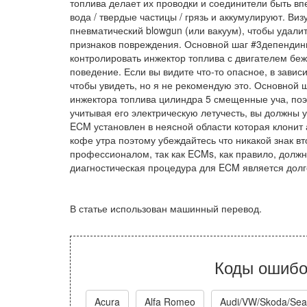
топлива делает их проводки и соединители быть вп
вода / твердые частицы / грязь и аккумулируют. Виз
пневматический blowgun (или вакуум), чтобы удали
признаков повреждения. Основной шаг #3депендинг
контролировать инжектор топлива с двигателем бе
поведение. Если вы видите что-то опасное, в завис
чтобы увидеть, но я не рекомендую это. Основной
инжектора топлива цилиндра 5 смещенные уча, поэт
учитывая его электрическую летучесть, вы должны у
ECM установлен в неясной области которая клонит а
кофе утра поэтому убеждайтесь что никакой знак в
профессионалом, так как ECMs, как правило, должн
диагностическая процедура для ECM является долго
В статье использован машинный перевод.
Коды ошибо
Acura
Alfa Romeo
Audi/VW/Skoda/Sea