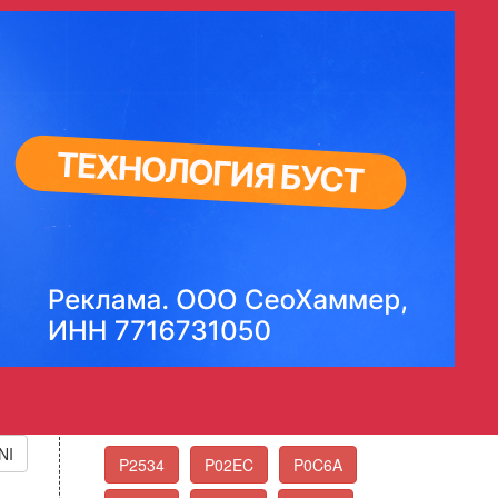
мальному пределу
t Learning At Max Limit
Стандартные коды
ошибок OBD-II
Выберите нужный код ошибки из списка
Еще коды ошибок
NI
P2534
P02EC
P0C6A