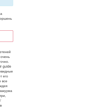
ха
 поршень
етеней
 очень
точно.
r guide
чевидные
т его
е все
 идея
вакуума
три,
/
в