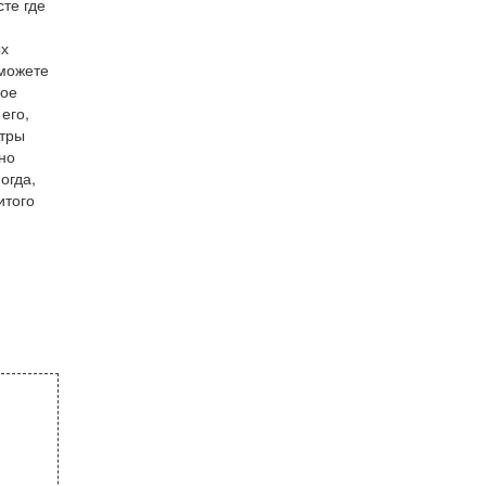
те где
ых
 можете
ное
его,
етры
но
огда,
итого