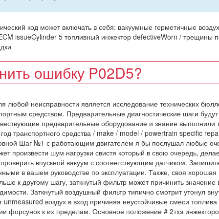
ический код может включать в себя: вакуумные герметичные возду
veECM issueCylinder 5 топливный инжектор defectiveWorn / трещины
адки
анить ошибку P02D5?
ля любой неисправности является исследование технических бюлл
портным средством. Предварительные диагностические шаги будут
отвествующие предварительные оборудование и знание выполнили 
 транспортного средства / make / model / powertrain specific repai
новной Шаг №1 с работающим двигателем я бы послушал любые о
жет произвести шум нагрузки свистя который в свою очередь, делае
 проверить впускной вакуум с соответствующим датчиком. Запишит
ными в вашем руководстве по эксплуатации. Также, своя хорошая
льше к другому шагу, заткнутый фильтр может причинить значение 
одимости. Заткнутый воздушный фильтр типично смотрит утонул вну
т unmeasured воздух в вход причиняя неустойчивые смеси топлива 
ции форсунок к их пределам. Основное положение # 2тхэ инжекторо