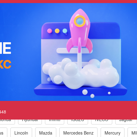
ивания паров топлива, управление про
0448 Evaporative Emission Control System
Shorted
к по маркам автомобилей
t
BMW
Chrysler/Jeep
Daewoo
Fiat
Ford
448
Honda
Hyundai
Infiniti
ISUZU
IVECO
Jaguar
us
Lincoln
Mazda
Mercedes Benz
Mercury
MI