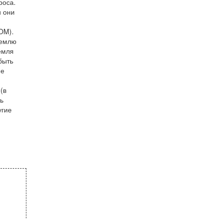
роса.
и они
OM).
землю
емля
быть
ие
(в
ь
угие