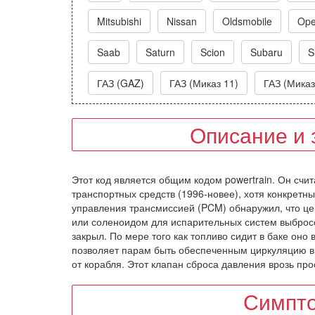
Mitsubishi
Nissan
Oldsmobile
Ope
Saab
Saturn
Scion
Subaru
S
ГАЗ (GAZ)
ГАЗ (Миказ 11)
ГАЗ (Миказ
Описание и 
Этот код является общим кодом powertrain. Он счи
транспортных средств (1996-новее), хотя конкретн
управления трансмиссией (PCM) обнаружил, что це
или соленоидом для испарительных систем выбросов
закрыл. По мере того как топливо сидит в баке оно
позволяет парам быть обеспеченным циркуляцию в в
от корабля. Этот клапан сброса давления врозь пр
Симпт