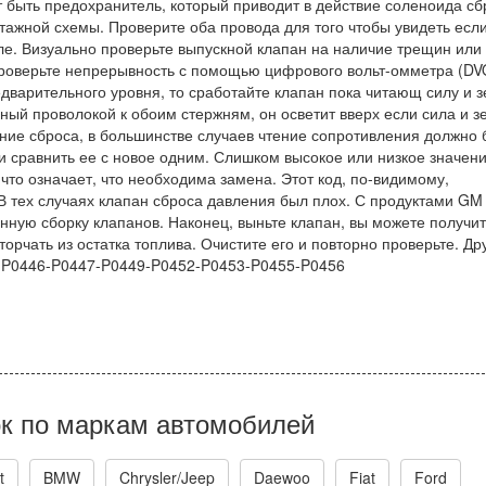
быть предохранитель, который приводит в действие соленоида сб
тажной схемы. Проверите оба провода для того чтобы увидеть есл
иле. Визуально проверьте выпускной клапан на наличие трещин или
проверьте непрерывность с помощью цифрового вольт-омметра (DV
едварительного уровня, то сработайте клапан пока читающ силу и 
ный проволокой к обоим стержням, он осветит вверх если сила и з
ие сброса, в большинстве случаев чтение сопротивления должно 
и сравнить ее с новое одним. Слишком высокое или низкое значен
что означает, что необходима замена. Этот код, по-видимому,
 В тех случаях клапан сброса давления был плох. С продуктами GM 
нную сборку клапанов. Наконец, выньте клапан, вы можете получит
торчать из остатка топлива. Очистите его и повторно проверьте. Др
-P0446-P0447-P0449-P0452-P0453-P0455-P0456
к по маркам автомобилей
t
BMW
Chrysler/Jeep
Daewoo
Fiat
Ford