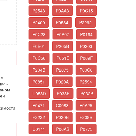
P2548
P0AA3
P0C15
P2400
P0534
P2292
P0C28
P0A07
P0164
P0B01
P205B
P0203
P0C56
P051E
P009F
P204B
P2075
P00C8
ям
P0851
P020A
P2594
дуль
паном
U053D
P033E
P032B
лен
P0471
C0083
P0A25
симости
P2222
P020B
P208B
U0141
P06AB
P0775