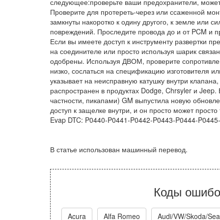
следующее:проверьте ваши предохранители, может 
Проверите для протереть-через или ссаженной мон
замкнуты накоротко к одину другого, к земле или с
повреждений. Проследите провода до и от PCM и 
Если вы имеете доступ к инструменту развертки пр
на соединителе или просто используя шарик связан
одобрены. Используя ДВОМ, проверите сопротивлен
низко, сослаться на спецификацию изготовителя ил
указывает на неисправную катушку внутри клапана, 
распространен в продуктах Dodge, Chrsyler и Jeep.
частности, пикапами) GM выпустила новую обновле
доступ к защелке внутри, и он просто может просто 
Evap DTC: P0440-P0441-P0442-P0443-P0444-P0445
В статье использован машинный перевод.
Коды ошибо
Acura
Alfa Romeo
Audi/VW/Skoda/Sea