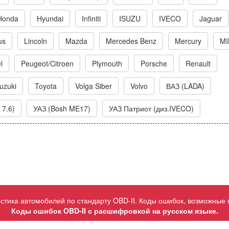
Honda
Hyundai
Infiniti
ISUZU
IVECO
Jaguar
us
Lincoln
Mazda
Mercedes Benz
Mercury
MI
l
Peugeot/Citroen
Plymouth
Porsche
Renault
uzuki
Toyota
Volga Siber
Volvo
ВАЗ (LADA)
 7.6)
УАЗ (Bosh ME17)
УАЗ Патриот (диз.IVECO)
ностика автомобилей по стандарту OBD-II. Коды ошибок, возможные
Коды ошибок OBD-II с расшифровкой на русском языке.