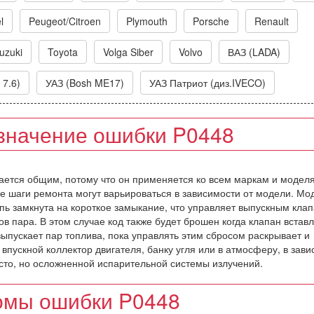
l
Peugeot/Citroen
Plymouth
Porsche
Renault
uzuki
Toyota
Volga Siber
Volvo
ВАЗ (LADA)
 7.6)
УАЗ (Bosh ME17)
УАЗ Патриот (диз.IVECO)
значение ошибки P0448
тается общим, потому что он применяется ко всем маркам и модел
ые шаги ремонта могут варьироваться в зависимости от модели. Мо
пь замкнута на короткое замыкание, что управляет выпускным кла
 пара. В этом случае код также будет брошен когда клапан встав
 выпускает пар топлива, пока управлять этим сбросом раскрывает и
пускной коллектор двигателя, банку угля или в атмосферу, в зави
осто, но осложненной испарительной системы излучений.
омы ошибки P0448