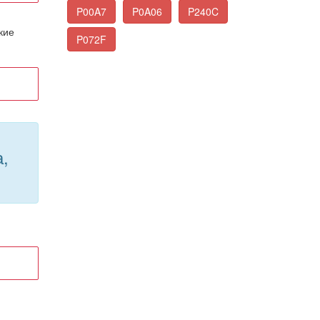
P00A7
P0A06
P240C
кие
P072F
,