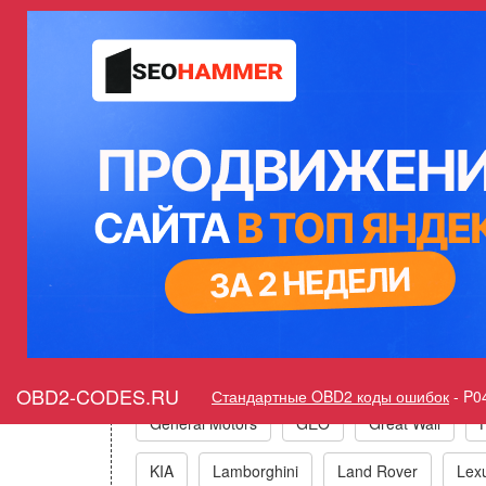
Ошибка P0448 Система улавл
Горит ошибка Check Engine P
Коды ошибо
Acura
Alfa Romeo
Audi/VW/Skoda/Sea
OBD2-CODES.RU
Стандартные OBD2 коды ошибок
-
P0
General Motors
GEO
Great Wall
KIA
Lamborghini
Land Rover
Lex