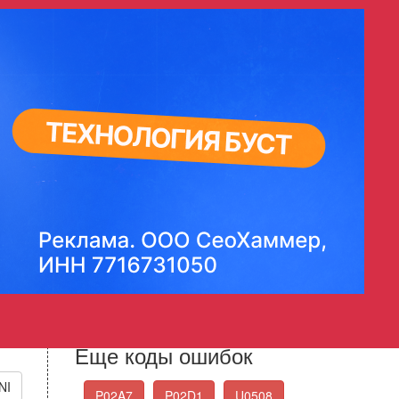
дувкой - короткое замыкание
 Vent Valve/Solenoid Circuit
Стандартные коды
ошибок OBD-II
Выберите нужный код ошибки из списка
Еще коды ошибок
NI
P02A7
P02D1
U0508