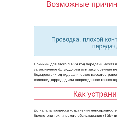
Возможные причин
Проводка, плохой конт
переда
Причины для этого п0774 код передачи может 
загрязненное флуиддирты или закупоренная п
бодырестриктед гидравлическое пассагестран
соленоидкорродед или поврежденное коннект
Как устран
До начала процесса устранения неисправносте
бюллетени технического обслуживания (TSB) дл