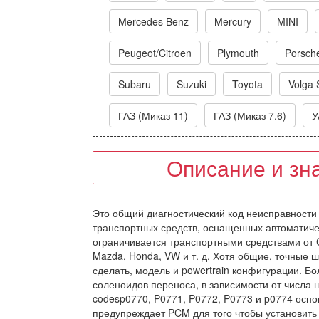
Mercedes Benz
Mercury
MINI
Peugeot/Citroen
Plymouth
Porsch
Subaru
Suzuki
Toyota
Volga 
ГАЗ (Миказ 11)
ГАЗ (Миказ 7.6)
У
Описание и зн
Это общий диагностический код неисправности 
транспортных средств, оснащенных автоматичес
ограничивается транспортными средствами от Chr
Mazda, Honda, VW и т. д. Хотя общие, точные ш
сделать, модель и powertrain конфигурации. Б
соленоидов переноса, в зависимости от числа ш
codesp0770, P0771, P0772, P0773 и p0774 осн
предупреждает PCM для того чтобы установить 