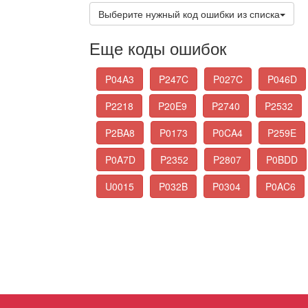
Выберите нужный код ошибки из списка
Еще коды ошибок
P04A3
P247C
P027C
P046D
P2218
P20E9
P2740
P2532
P2BA8
P0173
P0CA4
P259E
P0A7D
P2352
P2807
P0BDD
U0015
P032B
P0304
P0AC6