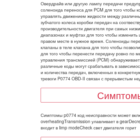
Овердрайв или другую лампу передачи предупр
соленоида переноса для PCM для того чтобы к
управлять движением жидкости между различн
зубчатого колеса коробки передач на соотвест
производительности двигателя при самых низки
диапазонах и муфтах для того чтобы изменить 
правом месте в нужное время. Соленоиды пере
клапаны в теле клапана для того чтобы позвол
для того чтобы перенести передачу ровно по ме
управления трансмиссией (PCM) обнаруживает 
различные коды могут срабатывать в зависимос
и количества передач, включенных в конкретную
тревоги P0774 OBD-II связан с прерывистым не
Симптомы
Симптомы p0774 код неисправности может включ
overheatingTransmission улавливает в gearDecr
входит в limp modeCheck свет двигателя горит