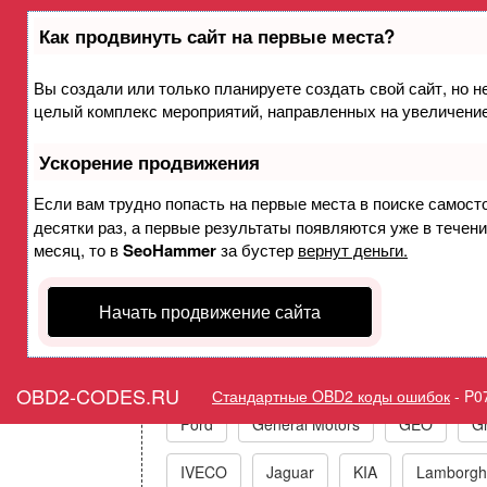
Как продвинуть сайт на первые места?
Вы создали или только планируете создать свой сайт, но не
Ошибка P0774 Э/м кла
целый комплекс мероприятий, направленных на увеличение
ненадежный конт
Ускорение продвижения
Горит ошибка Check Engine 
Если вам трудно попасть на первые места в поиске самост
десятки раз, а первые результаты появляются уже в течение
месяц, то в
SeoHammer
за бустер
вернут деньги.
Начать продвижение сайта
Коды ошибок п
Acura
Alfa Romeo
Audi/VW/Skoda
OBD2-CODES.RU
Стандартные OBD2 коды ошибок
-
P0
Ford
General Motors
GEO
Gr
IVECO
Jaguar
KIA
Lamborghi