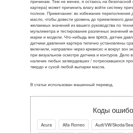
причинам. Тем не менее, я остаюсь на безопасной
картера) может причинить влагу войти систему при
полное. Примечание: во избежание переполнения дв
масло, чтобы довести уровень до приемлемого диап
желаемых значений из вашего руководства по техн
мультиметра и тестирование различных значений м
марки и модели. Что-нибыдь вне specs, датчик дав
датчики давления картера типично установлены сраз
включили, направлен через кревисес и вокруг зон э
при визуальном осмотре датчика и контуров. Дело 
наличие любых затвердевших / потрескавшихся про
твердо и сухой любой выпарки масла.
В статье использован машинный перевод.
Коды ошибо
Acura
Alfa Romeo
Audi/VW/Skoda/Sea