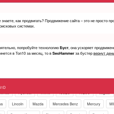
е знаете, как продвигать? Продвижение сайта – это не просто п
чик давления картерных газов - высоки
поисковых системах.
eck Engine P051D Crankcase Pressure Sen
оятельно, попробуйте технологию
Буст
, она ускоряет продвижен
инется в Топ10 за месяц, то в
SeoHammer
за бустер
вернут день
к по маркам автомобилей
t
BMW
Chrysler/Jeep
Daewoo
Fiat
Ford
51D
Honda
Hyundai
Infiniti
ISUZU
IVECO
Jaguar
us
Lincoln
Mazda
Mercedes Benz
Mercury
MI