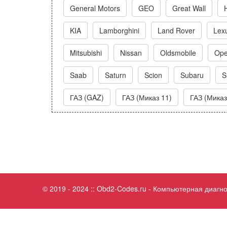
General Motors
GEO
Great Wall
KIA
Lamborghini
Land Rover
Lex
Mitsubishi
Nissan
Oldsmobile
Ope
Saab
Saturn
Scion
Subaru
S
ГАЗ (GAZ)
ГАЗ (Миказ 11)
ГАЗ (Миказ
© 2019 - 2024 :: Obd2-Codes.ru - Компьютерная диаг