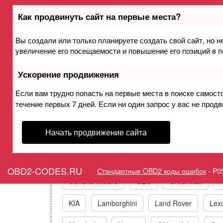
Как продвинуть сайт на первые места?
Вы создали или только планируете создать свой сайт, но н
Ошибка P051D Дат
увеличение его посещаемости и повышение его позиций в 
Ускорение продвижения
Горит ошибка Ch
Если вам трудно попасть на первые места в поиске самост
течение первых 7 дней. Если ни один запрос у вас не продв
Коды ошибо
Начать продвижение сайта
Acura
Alfa Romeo
Audi/VW/Skoda/Sea
OBD2-CODES.RU
Стандартные OBD2 коды ошибок
-
P0
General Motors
GEO
Great Wall
KIA
Lamborghini
Land Rover
Lex