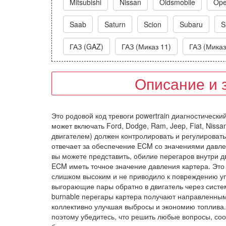
Mitsubishi
Nissan
Oldsmobile
Ope
Saab
Saturn
Scion
Subaru
S
ГАЗ (GAZ)
ГАЗ (Миказ 11)
ГАЗ (Миказ
Описание и 
Это родовой код тревоги powertrain диагностическ
может включать Ford, Dodge, Ram, Jeep, Fiat, Niss
двигателем) должен контролировать и регулировать
отвечает за обеспечение ECM со значениями давле
вы можете представить, обилие перегаров внутри д
ECM иметь точное значение давления картера. Это
слишком высоким и не приводило к повреждению упл
выгорающие пары обратно в двигатель через систе
burnable перегары картера получают направленными
коллективно улучшая выбросы и экономию топлива.
поэтому убедитесь, что решить любые вопросы, соот