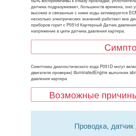
быть восприимчивы к отказу прокладки, уплотнительн
датчика подразумевает, большинств времена, оно у
высокие и связанные с ними коды активируются ECM
несколько электрических значений работают вне ди
приборов горит с P051d Картерный Датчик давлени
напряжение в цепи датчика давления картера.
Симпто
Симптомы диагностического кода P051D могут вклю
двигателя проверки) illuminatedEngine выполняя abn
давления картера
Возможные причины
Проводка, датчик