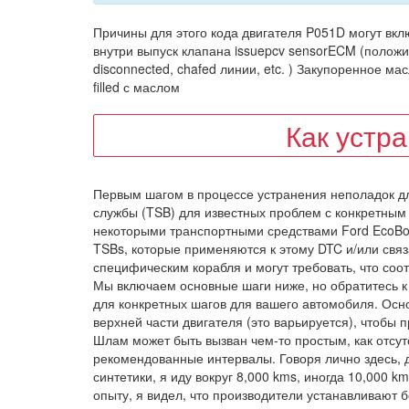
Причины для этого кода двигателя P051D могут вклю
внутри выпуск клапана issuepcv sensorECM (положи
disconnected, chafed линии, etc. ) Закупоренное ма
filled с маслом
Как устр
Первым шагом в процессе устранения неполадок д
службы (TSB) для известных проблем с конкретным
некоторыми транспортными средствами Ford EcoBo
TSBs, которые применяются к этому DTC и/или свя
специфическим корабля и могут требовать, что со
Мы включаем основные шаги ниже, но обратитесь к год
для конкретных шагов для вашего автомобиля. Осно
верхней части двигателя (это варьируется), чтобы
Шлам может быть вызван чем-то простым, как отсут
рекомендованные интервалы. Говоря лично здесь, д
синтетики, я иду вокруг 8,000 kms, иногда 10,000 k
опыту, я видел, что производители устанавливают