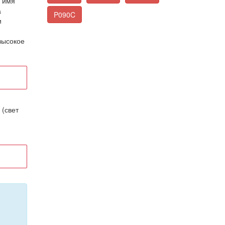
к имя
а
P090C
и
высокое
 (свет