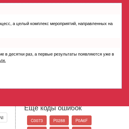
роцесс, а целый комплекс мероприятий, направленных на
й уровень сигнала
sor Circuit High
ие в десятки раз, а первые результаты появляются уже в
ги.
Стандартные коды
ошибок OBD-II
Выберите нужный код ошибки из списка
Еще коды ошибок
NI
C0073
P0288
P0A6F