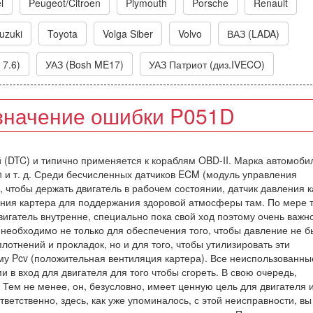
l
Peugeot/Citroen
Plymouth
Porsche
Renault
uzuki
Toyota
Volga Siber
Volvo
ВАЗ (LADA)
 7.6)
УАЗ (Bosh ME17)
УАЗ Патриот (диз.IVECO)
значение ошибки P051D
ий (DTC) и типично применяется к кораблям OBD-II. Марка автомоби
an и т. д. Среди бесчисленных датчиков ECM (модуль управления
, чтобы держать двигатель в рабочем состоянии, датчик давления 
ния картера для поддержания здоровой атмосферы там. По мере т
вигатель внутренне, специально пока свой ход поэтому очень важн
 необходимо не только для обеспечения того, чтобы давление не 
отнений и прокладок, но и для того, чтобы утилизировать эти
му Pcv (положительная вентиляция картера). Все неиспользованны
 в вход для двигателя для того чтобы сгореть. В свою очередь,
 Тем не менее, он, безусловно, имеет ценную цель для двигателя
ветственно, здесь, как уже упоминалось, с этой неисправности, в