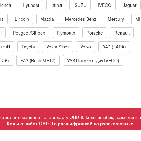
Honda
Hyundai
Infiniti
ISUZU
IVECO
Jaguar
us
Lincoln
Mazda
Mercedes Benz
Mercury
MI
l
Peugeot/Citroen
Plymouth
Porsche
Renault
uzuki
Toyota
Volga Siber
Volvo
ВАЗ (LADA)
 7.6)
УАЗ (Bosh ME17)
УАЗ Патриот (диз.IVECO)
ностика автомобилей по стандарту OBD-II. Коды ошибок, возможные
Коды ошибок OBD-II с расшифровкой на русском языке.