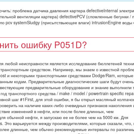
чить: проблема датчика давления картера defectiveInternal электр
тельной вентиляции картера) defectivePCV (сломленные бегунки / 
сло pcv systemSludgy (присытствыющее влаги) intrusionEngine воды 
анить ошибку P051D?
ля любой неисправности является исследование бюллетеней техн
 транспортным средством. Например, мы знаем о известной пробл
ost и некоторыми транспортными средствами Dodge/Ram, которы
занным кодам. Предварительные диагностические шаги будут очень
отвествующие предварительные оборудование и знание выполнили 
 транспортного средства / make / model / powertrain specific repai
вной шаг #1First, для этой ошибки, я бы открыл масляный колпачо
 проверить на наличие каких-либо очевидных признаков накопления
ствие изменений в нефти, или после более длинных, чем
ля обычной нефти, я запускаю ее не более чем на 5000 км. Для
ms. Это варьируется между производителями, которые сказали, что,
 более длинные, чем обычно рекомендуемые интервалы по различн