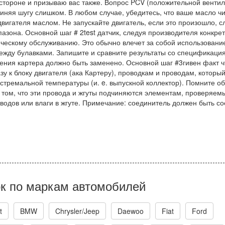
 стороне и призываю вас также. Вопрос PCV (положительной венти
чиняя шугу слишком. В любом случае, убедитесь, что ваше масло чи
игателя маслом. Не запускайте двигатель, если это произошло, с
азона. Основной шаг # 2test датчик, следуя производителя конкре
ическому обслуживанию. Это обычно влечет за собой использовани
ежду булавками. Запишите и сравните результаты со спецификаци
ления картера должно быть заменено. Основной шаг #3гивен факт ч
у к блоку двигателя (ака Картеру), проводкам и проводам, которы
кстремальной температуры (и. e. выпускной коллектор). Помните об
в том, что эти провода и жгуты подчиняются элементам, проверяем
водов или влаги в жгуте. Примечание: соединитель должен быть с
к по маркам автомобилей
t
BMW
Chrysler/Jeep
Daewoo
Fiat
Ford