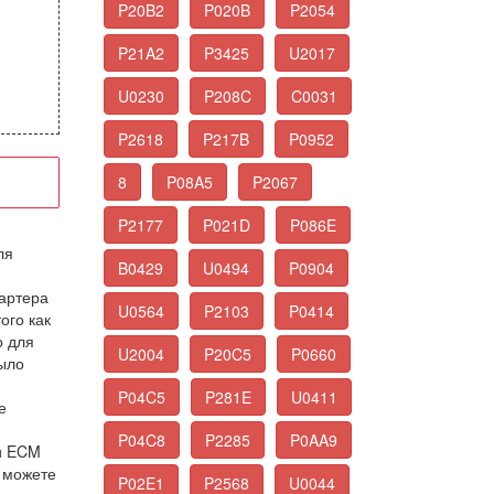
P20B2
P020B
P2054
P21A2
P3425
U2017
U0230
P208C
C0031
P2618
P217B
P0952
8
P08A5
P2067
P2177
P021D
P086E
ля
B0429
U0494
P0904
картера
U0564
P2103
P0414
ого как
о для
U2004
P20C5
P0660
было
P04C5
P281E
U0411
е
P04C8
P2285
P0AA9
 и ECM
ы можете
P02E1
P2568
U0044