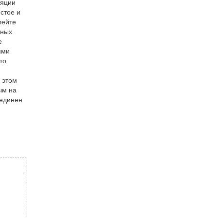
ляции
стое и
лейте
тных
е
ями
то
й
 этом
ым на
оединен