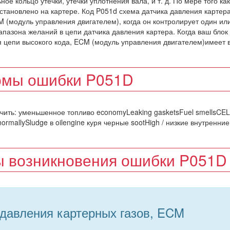
ое кольцо утечки, утечки уплотнения вала, и т. д. По мере того ка
становлено на картере. Код P051d схема датчика давления картер
 (модуль управления двигателем), когда он контролирует один ил
апазона желаний в цепи датчика давления картера. Когда ваш блок
я цепи высокого кода, ECM (модуль управления двигателем)имеет 
мы ошибки P051D
чить: уменьшенное топливо economyLeaking gasketsFuel smellsCEL
ormallySludge в oilengine куря черные sootHigh / низкие внутренние
 возникновения ошибки P051D
 давления картерных газов, ECM