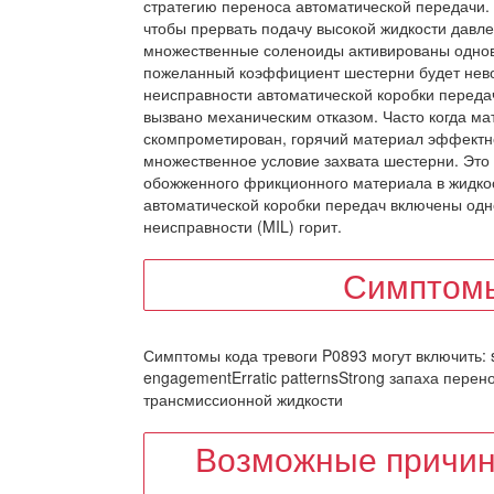
стратегию переноса автоматической передачи.
чтобы прервать подачу высокой жидкости давле
множественные соленоиды активированы однов
пожеланный коэффициент шестерни будет невоз
неисправности автоматической коробки переда
вызвано механическим отказом. Часто когда м
скомпрометирован, горячий материал эффектн
множественное условие захвата шестерни. Это
обожженного фрикционного материала в жидкос
автоматической коробки передач включены одн
неисправности (MIL) горит.
Симптомы
Симптомы кода тревоги P0893 могут включить: s
engagementErratic patternsStrong запаха перен
трансмиссионной жидкости
Возможные причин