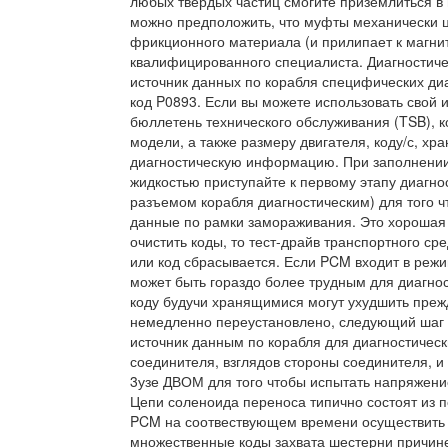
любых твердых частиц смогите приземлиться в 
можно предположить, что муфты механически ц
фрикционного материала (и прилипает к магнит
квалифицированного специалиста. Диагностиче
источник данных по корабля специфических ди
код P0893. Если вы можете использовать свой 
бюллетень технического обслуживания (TSB), ко
модели, а также размеру двигателя, коду/с, х
диагностическую информацию. При заполнении
жидкостью приступайте к первому этапу диагнос
разъемом корабля диагностическим) для того ч
данные по рамки замораживания. Это хорошая 
очистить коды, то тест-драйв транспортного ср
или код сбрасывается. Если PCM входит в режи
может быть гораздо более трудным для диагност
коду будучи хранящимися могут ухудшить преж
немедленно переустановлено, следующий шаг в
источник данным по корабля для диагностичес
соединителя, взглядов стороны соединителя, 
3узе ДВОМ для того чтобы испытать напряжение
Цепи соленоида переноса типично состоят из 
PCM на соотвествующем времени осуществить
множественные коды захвата шестерни причин