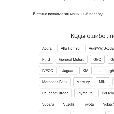
В статье использован машинный перевод.
Коды ошибок п
Acura
Alfa Romeo
Audi/VW/Skoda
Ford
General Motors
GEO
Gr
IVECO
Jaguar
KIA
Lamborghi
Mercedes Benz
Mercury
MINI
Peugeot/Citroen
Plymouth
Porsch
Subaru
Suzuki
Toyota
Volga 