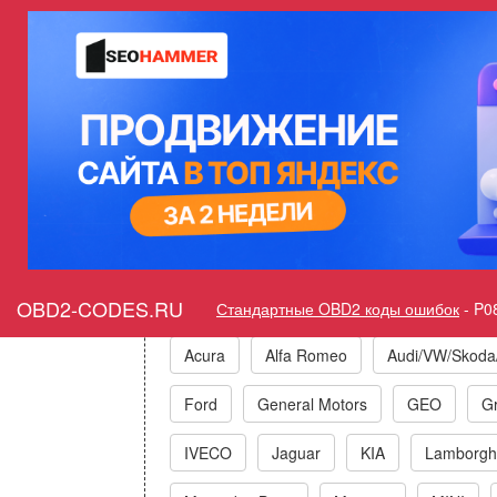
Ошибка P0893 Одновременн
Горит ошибка Check Engi
Коды ошибок п
OBD2-CODES.RU
Стандартные OBD2 коды ошибок
-
P0
Acura
Alfa Romeo
Audi/VW/Skoda
Ford
General Motors
GEO
Gr
IVECO
Jaguar
KIA
Lamborghi