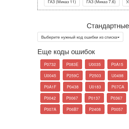
ГАЗ (Миказ 11)
ГАЗ (Миказ 7.6)
У
Стандартные
Выберите нужный код ошибки из списка
Еще коды ошибок
P0732
P083E
U0035
P0A15
U0045
P259C
P2503
U0498
P0A1F
P0438
U0183
P07CA
P0042
P0067
P0137
P0367
P007A
P06B7
P2408
P0057