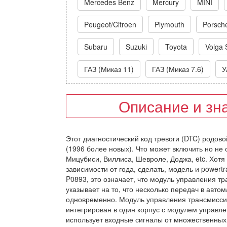
Mercedes Benz
Mercury
MINI
Peugeot/Citroen
Plymouth
Porsch
Subaru
Suzuki
Toyota
Volga 
ГАЗ (Миказ 11)
ГАЗ (Миказ 7.6)
У
Описание и зн
Этот диагностический код тревоги (DTC) родово
(1996 более новых). Что может включить но не 
Мицубиси, Виллиса, Шевроле, Доджа, etc. Хотя
зависимости от года, сделать, модель и powert
P0893, это означает, что модуль управления т
указывает на то, что несколько передач в авт
одновременно. Модуль управления трансмисси
интегрирован в один корпус с модулем управл
использует входные сигналы от множественных 