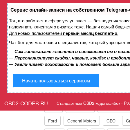
Сервис онлайн-записи на собственном Telegram-
Тот, кто работает в сфере услуг, знает — без ведения запи
Ошибка P07A8 Фрикцион
напоминать клиентам о визитах тоже. Нашли самый бюдже
функционирование или за
Для новых пользователей
первый месяц бесплатно
.
Чат-бот для мастеров и специалистов, который упрощает в
—
Сам записывает клиентов и напоминает им о визи
Горит ошибка Check Eng
—
Персонализирует скидки, чаевые, кэшбэк и предоп
Element D P
—
Увеличивает доходимость и помогает больше зар
Начать пользоваться сервисом
Коды ошибок п
OBD2-CODES.RU
Стандартные OBD2 коды ошибок
-
P0
Acura
Alfa Romeo
Audi/VW/Skoda
Ford
General Motors
GEO
Gr