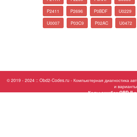
P2411
P2696
P0BDF
U0229
U0007
P03C9
P02AC
U0472
© 2019 - 2024 :: Obd2-Codes.ru - Компьютерная диагностика а
и варианты
Коды ошибок OBD-II с