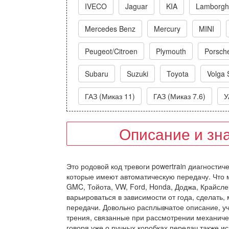
IVECO
Jaguar
KIA
Lamborghi
Mercedes Benz
Mercury
MINI
Peugeot/Citroen
Plymouth
Porsch
Subaru
Suzuki
Toyota
Volga 
ГАЗ (Миказ 11)
ГАЗ (Миказ 7.6)
У
Описание и зн
Это родовой код тревоги powertrain диагностич
которые имеют автоматическую передачу. Что м
GMC, Тойота, VW, Ford, Honda, Доджа, Крайсле
варьироваться в зависимости от года, сделать,
передачи. Довольно расплывчатое описание, уч
трения, связанные при рассмотрении механичес
говоря уже о ручных коробках передач также и