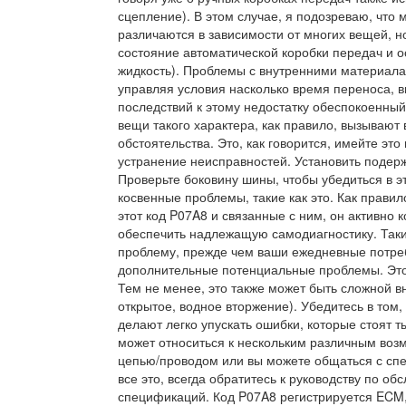
сцепление). В этом случае, я подозреваю, что
различаются в зависимости от многих вещей, но
состояние автоматической коробки передач и 
жидкость). Проблемы с внутренними материала
управляя условия насколько время переноса, 
последствий к этому недостатку обеспокоенны
вещи такого характера, как правило, вызываю
обстоятельства. Это, как говорится, имейте эт
устранение неисправностей. Установить подер
Проверьте боковину шины, чтобы убедиться в э
косвенные проблемы, такие как это. Как прави
этот код P07A8 и связанные с ним, он активно 
обеспечить надлежащую самодиагностику. Таки
проблему, прежде чем ваши ежедневные потре
дополнительные потенциальные проблемы. Это
Тем не менее, это также может быть сложной вн
открытое, водное вторжение). Убедитесь в том
делают легко упускать ошибки, которые стоят ты
может относиться к нескольким различным во
цепью/проводом или вы можете общаться с сп
все это, всегда обратитесь к руководству по об
спецификаций. Код P07A8 регистрируется ECM, 