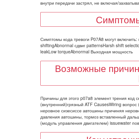
внутри передачи застрял, не включая/захватыв
Симптомы
Симптомы кода тревоги P07A8 могут включить: н
shiftingAbnormal сдвиг patternsHarsh shift sele
leakLow torqueAbnormal Выходная мощность
Возможные причин
Причины для этого p07a8 элемент трения код 
(внутренний)грязный ATF CausesWiring вопрос (
неровное сизесиссе автошины причиняя неровн
давления автошины, тормоз вставленный дальш
(модуль управления двигателем) issuewater по