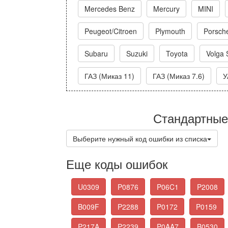
Mercedes Benz
Mercury
MINI
Peugeot/Citroen
Plymouth
Porsch
Subaru
Suzuki
Toyota
Volga 
ГАЗ (Миказ 11)
ГАЗ (Миказ 7.6)
У
Стандартные
Выберите нужный код ошибки из списка
Еще коды ошибок
U0309
P0876
P06C1
P2008
B009F
P2288
P0172
P0159
P217A
P2239
P0AA7
B0530